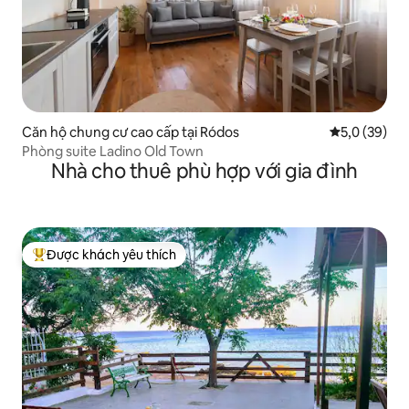
Căn hộ chung cư cao cấp tại Ródos
Xếp hạng tru
5,0 (39)
Phòng suite Ladino Old Town
Nhà cho thuê phù hợp với gia đình
Được khách yêu thích
Được khách yêu thích nhất