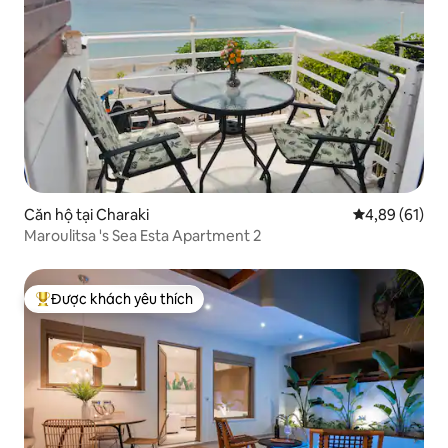
Căn hộ tại Charaki
Xếp hạng trun
4,89 (61)
Maroulitsa 's Sea Esta Apartment 2
Được khách yêu thích
Được khách yêu thích nhất