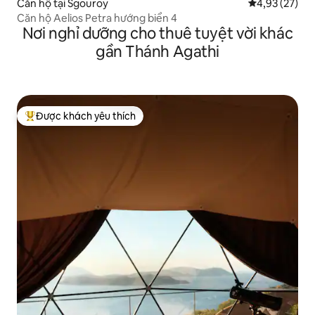
Căn hộ tại Sgouroy
Xếp hạng trun
4,93 (27)
Căn hộ Aelios Petra hướng biển 4
Nơi nghỉ dưỡng cho thuê tuyệt vời khác
gần Thánh Agathi
Được khách yêu thích
Được khách yêu thích nhất