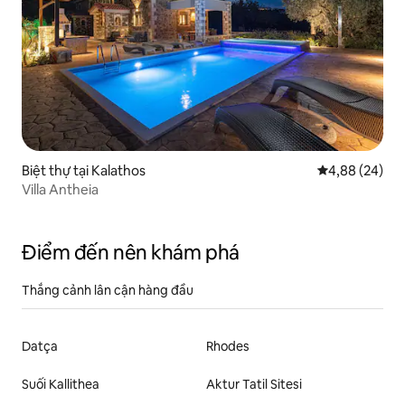
Biệt thự tại Kalathos
Xếp hạng trun
4,88 (24)
Villa Antheia
Điểm đến nên khám phá
Thắng cảnh lân cận hàng đầu
Datça
Rhodes
Suối Kallithea
Aktur Tatil Sitesi