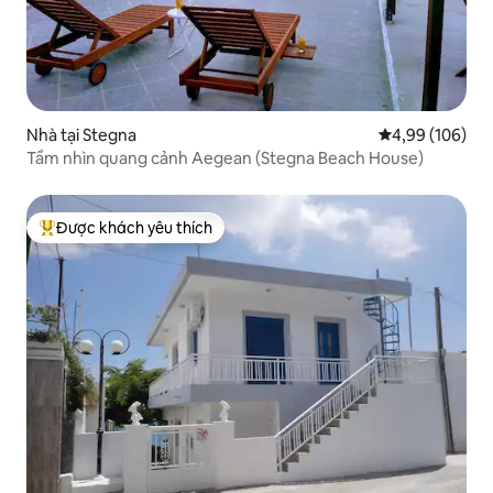
Nhà tại Stegna
Xếp hạng trung
4,99 (106)
Tầm nhìn quang cảnh Aegean (Stegna Beach House)
Được khách yêu thích
Được khách yêu thích nhất