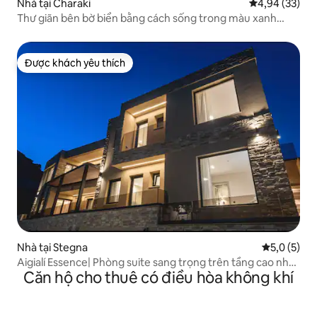
Nhà tại Charaki
Xếp hạng trun
4,94 (33)
Thư giãn bên bờ biển bằng cách sống trong màu xanh
dương
Được khách yêu thích
Được khách yêu thích
Nhà tại Stegna
Xếp hạng tr
5,0 (5)
Aigialí Essence| Phòng suite sang trọng trên tầng cao nhất
Căn hộ cho thuê có điều hòa không khí
hướng biển