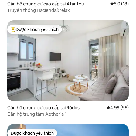
Căn hộ chung cư cao cấp tại Afantou
Xếp hạng tru
5,0 (18)
Truyền thống Hacienda&relax
Được khách yêu thích
Được khách yêu thích nhất
Căn hộ chung cư cao cấp tại Ródos
Xếp hạng trun
4,99 (95)
Căn hộ trung tâm Aetheria 1
Được khách yêu thích
Được khách yêu thích