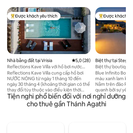
Được khách yêu thích
Được khách yêu
Được khách yêu thích nhất
Được khách yêu t
Nhà bằng đất tại Vrisia
Xếp hạng trung bình 5,0/5, 28
5,0 (28)
Biệt thự tại Stegna
Reflections Kave Villa với hồ bơi nước
Biệt thự boutique B
nóng
vô cực
Reflections Kave Villa cung cấp hồ bơi
Blue Infinito Bout
NƯỚC NÓNG từ ngày 1 tháng 10 đến
màu xanh lam khôn
ngày 30 tháng 4 (khoảng thời gian có thể
Nằm trên đảo Rho
thay đổi tùy thuộc vào điều kiện thời
quanh bởi sự yên 
Tiện nghi phổ biến đối với nơi nghỉ dưỡng
tiết). Không tính thêm phí cho dịch vụ
Blue Infinito Bouti
này. Reflections Kave Villa cung cấp trải
nghiệm thư giãn tu
cho thuê gần Thánh Agathi
nghiệm spa với việc sử dụng bể sục nước
ngoạn mục. Nằm n
nóng và khu vực Spa với phòng xông hơi.
Grande Blue, nơi đ
Không tính thêm phí cho dịch vụ này.
biển và tầm nhìn k
Reflections Kave Villa cung cấp hai chiếc
đường chân trời ta
xe đạp điện để khám phá những ngọn
vô cực tuyệt đẹp 