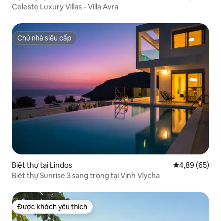
Celeste Luxury Villas - Villa Avra
Chủ nhà siêu cấp
Chủ nhà siêu cấp
Biệt thự tại Lindos
Xếp hạng trun
4,89 (65)
Biệt thự Sunrise 3 sang trọng tại Vịnh Vlycha
Được khách yêu thích
Được khách yêu thích