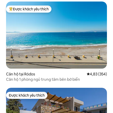
Được khách yêu thích
Được khách yêu thích nhất
Căn hộ tại Ródos
Xếp hạng trung
4,83 (354)
Căn hộ 1 phòng ngủ trung tâm bên bờ biển
Được khách yêu thích
Được khách yêu thích