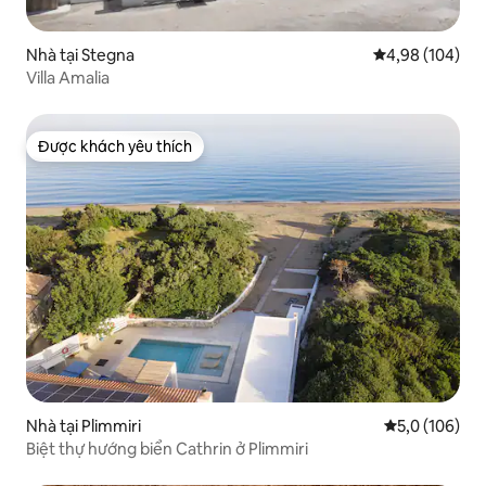
Nhà tại Stegna
Xếp hạng trung
4,98 (104)
Villa Amalia
Được khách yêu thích
Được khách yêu thích
Nhà tại Plimmiri
Xếp hạng trun
5,0 (106)
Biệt thự hướng biển Cathrin ở Plimmiri