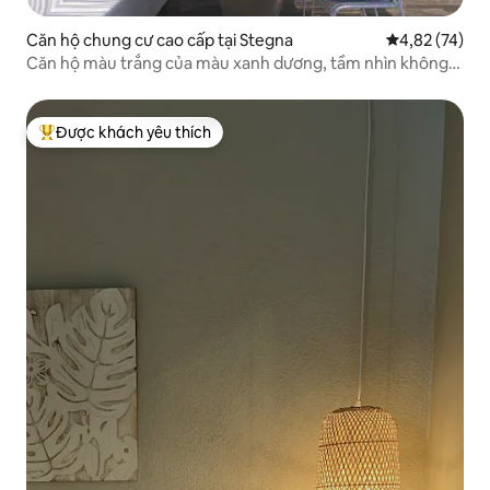
Căn hộ chung cư cao cấp tại Stegna
Xếp hạng trun
4,82 (74)
Căn hộ màu trắng của màu xanh dương, tầm nhìn không
giới hạn và bê ̉ su ̣ c Jacuzzi
Được khách yêu thích
Được khách yêu thích nhất