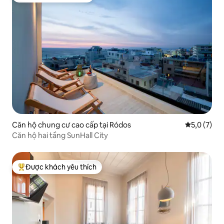
Căn hộ chung cư cao cấp tại Ródos
Xếp hạng tr
5,0 (7)
Căn hộ hai tầng SunHall City
Được khách yêu thích
Được khách yêu thích nhất