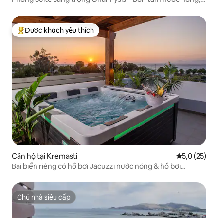
sân thượng, núi
Được khách yêu thích
Được khách yêu thích nhất
Căn hộ tại Kremasti
Xếp hạng tru
5,0 (25)
Bãi biển riêng có hồ bơi Jacuzzi nước nóng & hồ bơi
Odyssea
Chủ nhà siêu cấp
Chủ nhà siêu cấp