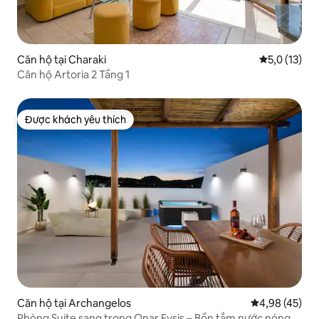
Căn hộ tại Charaki
Xếp hạng tru
5,0 (13)
Căn hộ Artoria 2 Tầng 1
Được khách yêu thích
Được khách yêu thích
Căn hộ tại Archangelos
Xếp hạng trun
4,98 (45)
Phòng Suite sang trọng Onar Fysis – Bồn tắm nước nóng,