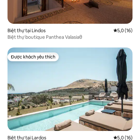
Biệt thự tại Lindos
Xếp hạng tru
5,0 (16)
Biệt thự boutique Panthea Valasiaθ
Được khách yêu thích
Được khách yêu thích
Biệt thự tại Lardos
Xếp hạng tru
5,0 (16)