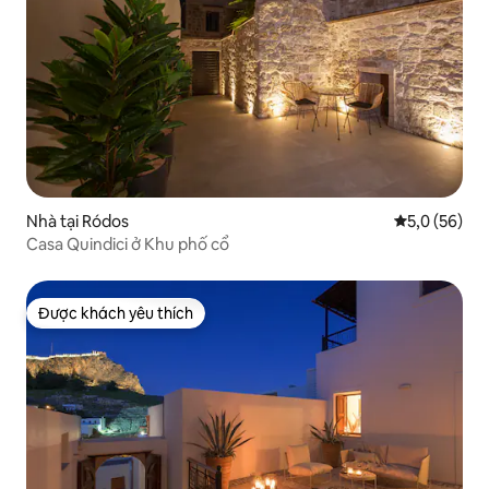
Nhà tại Ródos
Xếp hạng tru
5,0 (56)
Casa Quindici ở Khu phố cổ
Được khách yêu thích
Được khách yêu thích