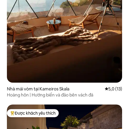
Nhà mái vòm tại Kameiros Skala
Xếp hạng tru
5,0 (13)
Hoàng hôn | Hướng biển và đảo bên vách đá
Được khách yêu thích
Được khách yêu thích nhất