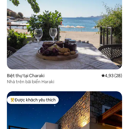
Biệt thự tại Charaki
Xếp hạng trun
4,93 (28)
Nhà trên bãi biển Haraki
Được khách yêu thích
Được khách yêu thích nhất