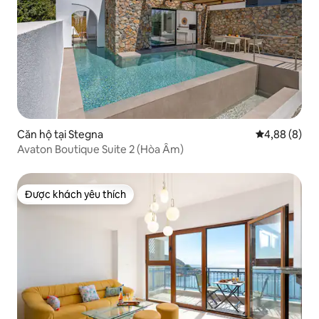
Căn hộ tại Stegna
Xếp hạng tru
4,88 (8)
Avaton Boutique Suite 2 (Hòa Âm)
Được khách yêu thích
Được khách yêu thích