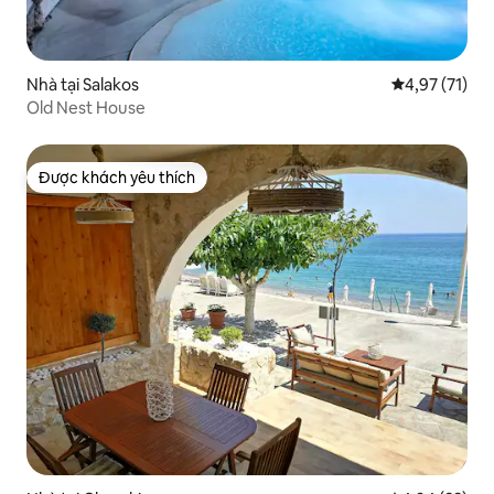
Nhà tại Salakos
Xếp hạng trun
4,97 (71)
Old Nest House
Được khách yêu thích
Được khách yêu thích