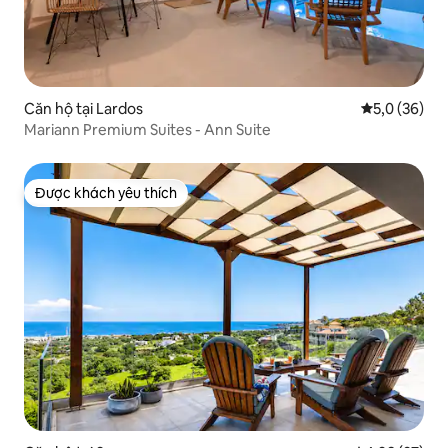
Căn hộ tại Lardos
Xếp hạng tru
5,0 (36)
Mariann Premium Suites - Ann Suite
Được khách yêu thích
Được khách yêu thích