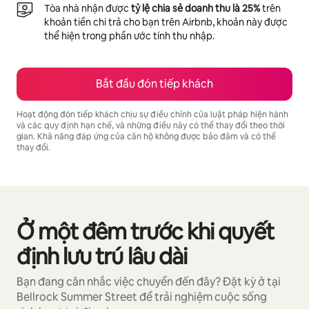
Tòa nhà nhận được
tỷ lệ chia sẻ doanh thu là 25%
trên
khoản tiền chi trả cho bạn trên Airbnb, khoản này được
thể hiện trong phần ước tính thu nhập.
Bắt đầu đón tiếp khách
Hoạt động đón tiếp khách chịu sự điều chỉnh của luật pháp hiện hành
và các quy định hạn chế, và những điều này có thể thay đổi theo thời
gian. Khả năng đáp ứng của căn hộ không được bảo đảm và có thể
thay đổi.
Tiềm năng thu nhập của bạn là ₫17048592 mỗi tháng
Ở một đêm trước khi quyết
Đang hiển thị 0/0 mục
định lưu trú lâu dài
Bạn đang cân nhắc việc chuyển đến đây? Đặt kỳ ở tại
Bellrock Summer Street để trải nghiệm cuộc sống