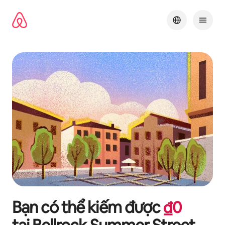
Chuyển
đến
nội
dung
Bạn có thể kiếm được
₫
0