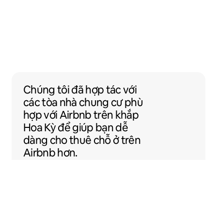
Chúng tôi đã hợp tác với các tòa nhà chu
Chúng tôi đã hợp tác
với
các tòa nhà chung cư
phù
hợp với Airbnb trên khắp
Hoa Kỳ để giúp bạn dễ
dàng cho thuê chỗ ở trên
Airbnb hơn.
Sentral Apartments
Denver, Colorado