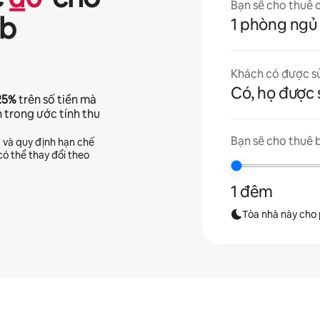
Bạn sẽ cho thuê 
nb
1 phòng ngủ
Khách có được s
Có, họ được 
25%
trên số tiền mà
n trong ước tính thu
Bạn sẽ cho thuê 
c và quy định hạn chế
ó thể thay đổi theo
1 đêm
Tòa nhà này cho