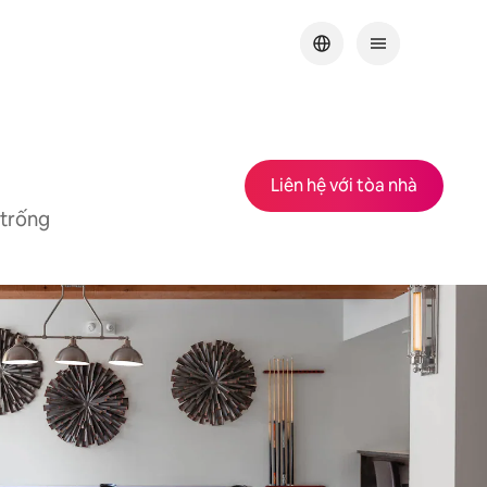
Liên hệ với tòa nhà
 trống