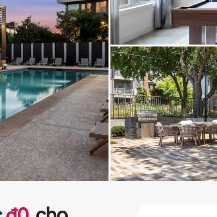
c
₫
0
cho