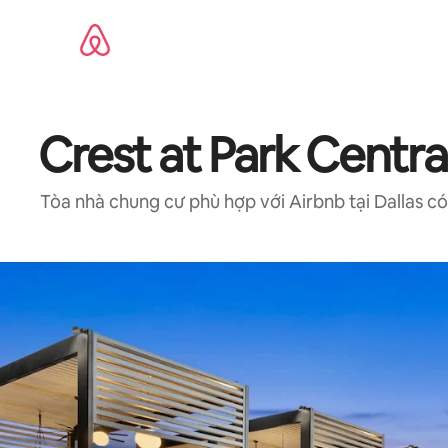
Chuyển
đến
nội
dung
Crest at Park Centra
Tòa nhà chung cư phù hợp với Airbnb tại Dallas c