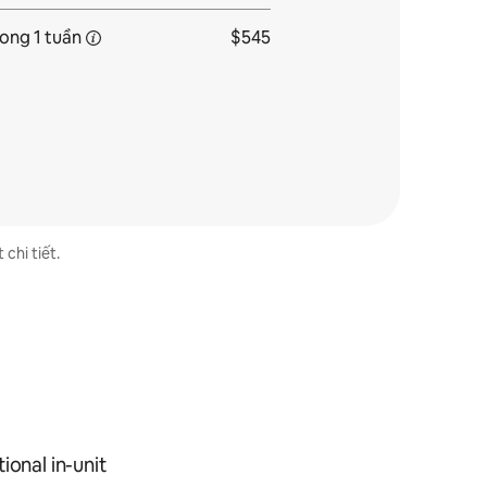
rong
1 tuần
$545
 chi tiết.
ional in-unit