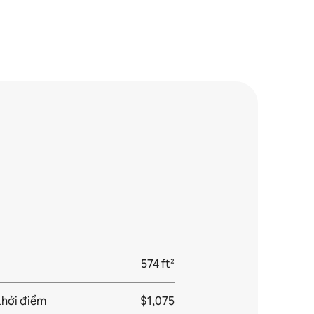
574 ft²
khởi điểm
$1,075