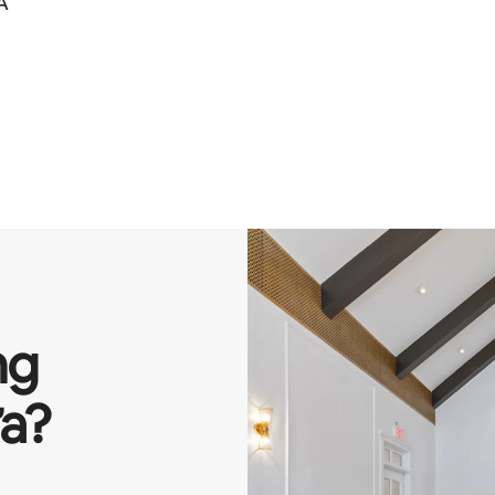
A
ng
a?