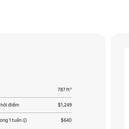
787 ft²
khởi điểm
$1,249
rong
1 tuần
$640