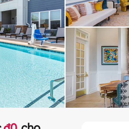
c
₫
0
cho