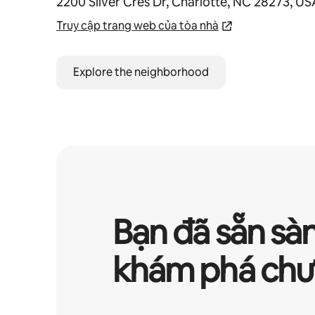
2200 Silver Cres Dr, Charlotte, NC 28273, US
Truy cập trang web của tòa nhà
Explore the neighborhood
Bạn đã sẵn sà
khám phá chư