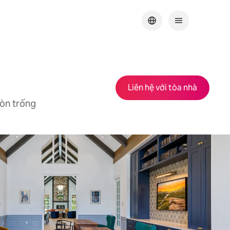
Liên hệ với tòa nhà
còn trống