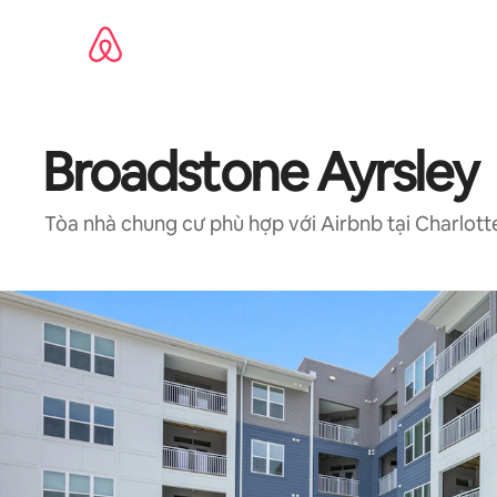
Chuyển
đến
nội
dung
Broadstone Ayrsley
Tòa nhà chung cư phù hợp với Airbnb tại Charlott