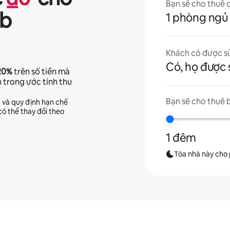
Bạn sẽ cho thuê 
nb
1 phòng ngủ
Khách có được s
Có, họ được 
20%
trên số tiền mà
n trong ước tính thu
Bạn sẽ cho thuê 
c và quy định hạn chế
ó thể thay đổi theo
1 đêm
Tòa nhà này cho