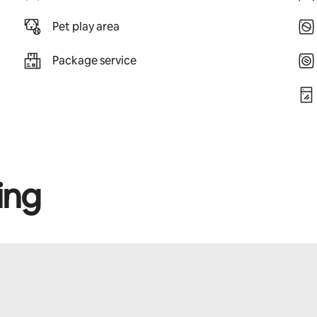
Pet play area
Package service
ing