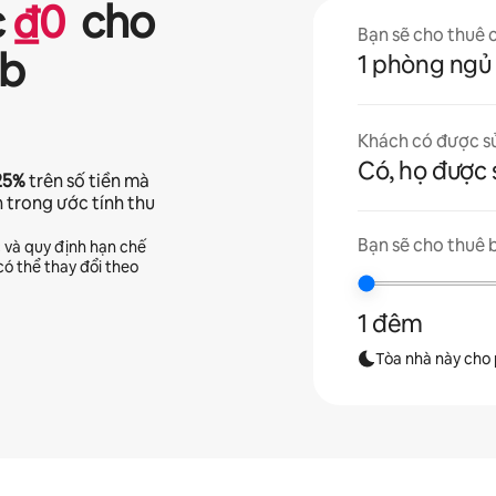
c
₫
0
cho
Bạn sẽ cho thuê 
nb
1 phòng ngủ
Khách có được s
Có, họ được 
25%
trên số tiền mà
n trong ước tính thu
Bạn sẽ cho thuê 
c và quy định hạn chế
ó thể thay đổi theo
1 đêm
Tòa nhà này cho