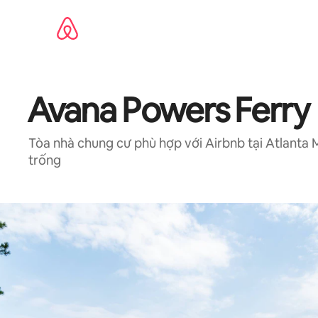
Chuyển
đến
nội
dung
Avana Powers Ferry
Tòa nhà chung cư phù hợp với Airbnb tại Atlanta
trống