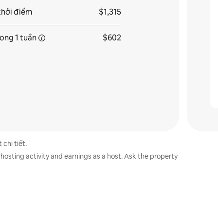
khởi điểm
$1,315
rong
1 tuần
$602
 chi tiết.
hosting activity and earnings as a host. Ask the property