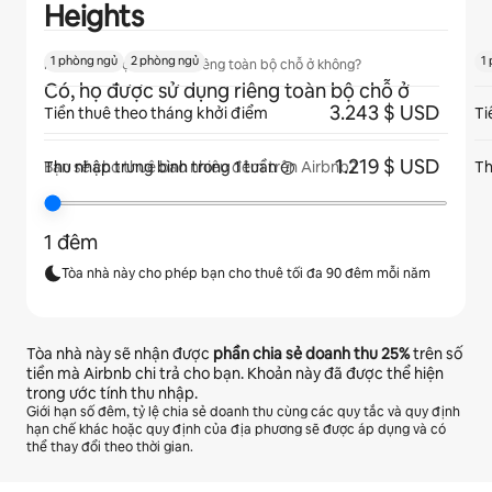
Heights
1 phòng ngủ
2 phòng ngủ
1
Khách có được sử dụng riêng toàn bộ chỗ ở không?
Có, họ được sử dụng riêng toàn bộ chỗ ở
3.243 $ USD
Tiền thuê theo tháng khởi điểm
Ti
1.219 $ USD
Thu nhập trung bình trong
1 tuần
Th
Bạn sẽ cho thuê bao nhiêu đêm trên Airbnb?
1 đêm
Tòa nhà này cho phép bạn cho thuê tối đa 90 đêm mỗi năm
Tòa nhà này sẽ nhận được
phần chia sẻ doanh thu
25%
trên số
tiền mà Airbnb chi trả cho bạn. Khoản này đã được thể hiện
trong ước tính thu nhập.
Giới hạn số đêm, tỷ lệ chia sẻ doanh thu cùng các quy tắc và quy định
hạn chế khác hoặc quy định của địa phương sẽ được áp dụng và có
thể thay đổi theo thời gian.