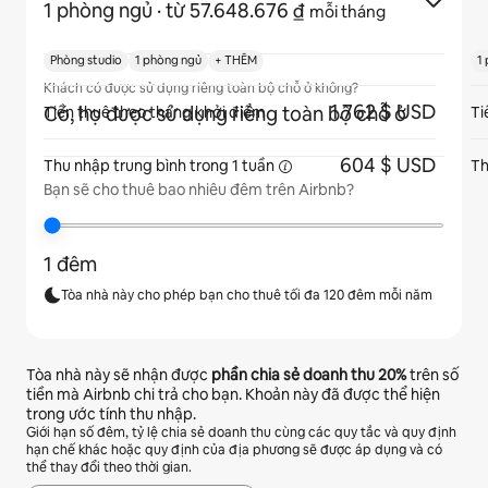
1 phòng ngủ
· từ 57.648.676 ₫
mỗi tháng
Phòng studio
1 phòng ngủ
+ THÊM
1
Khách có được sử dụng riêng toàn bộ chỗ ở không?
1.762 $ USD
Có, họ được sử dụng riêng toàn bộ chỗ ở
Tiền thuê theo tháng khởi điểm
Ti
604 $ USD
Thu nhập trung bình trong
1 tuần
Th
Bạn sẽ cho thuê bao nhiêu đêm trên Airbnb?
1 đêm
Tòa nhà này cho phép bạn cho thuê tối đa 120 đêm mỗi năm
Tòa nhà này sẽ nhận được
phần chia sẻ doanh thu
20%
trên số
tiền mà Airbnb chi trả cho bạn. Khoản này đã được thể hiện
trong ước tính thu nhập.
Giới hạn số đêm, tỷ lệ chia sẻ doanh thu cùng các quy tắc và quy định
hạn chế khác hoặc quy định của địa phương sẽ được áp dụng và có
thể thay đổi theo thời gian.