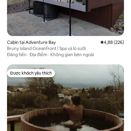
Cabin tại Adventure Bay
Xếp hạng trung
4,88 (226)
Bruny Island Oceanfront | Spa và lò sưởi
Đáng tiền
·
Địa điểm
·
Không gian bên ngoài
Được khách yêu thích
Được khách yêu thích