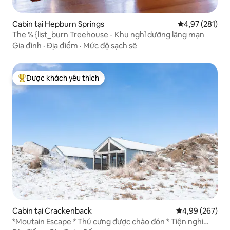
Cabin tại Hepburn Springs
Xếp hạng trung
4,97 (281)
The % {list_burn Treehouse - Khu nghỉ dưỡng lãng mạn
Gia đình
·
Địa điểm
·
Mức độ sạch sẽ
Được khách yêu thích
Được khách yêu thích nhất
Cabin tại Crackenback
Xếp hạng trung
4,99 (267)
*Moutain Escape * Thú cưng được chào đón * Tiện nghi