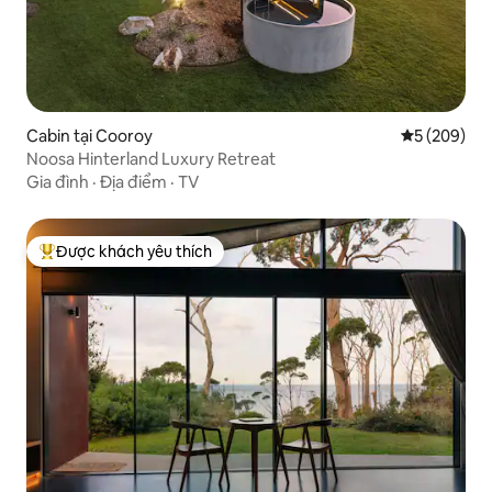
Cabin tại Cooroy
Xếp hạng tr
5 (209)
Noosa Hinterland Luxury Retreat
Gia đình
·
Địa điểm
·
TV
Được khách yêu thích
Được khách yêu thích nhất