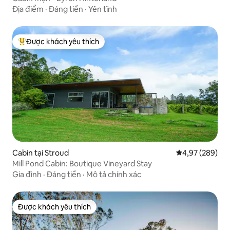
Địa điểm
·
Đáng tiền
·
Yên tĩnh
Được khách yêu thích
Được khách yêu thích nhất
Cabin tại Stroud
Xếp hạng trung
4,97 (289)
Mill Pond Cabin: Boutique Vineyard Stay
Gia đình
·
Đáng tiền
·
Mô tả chính xác
Được khách yêu thích
Được khách yêu thích