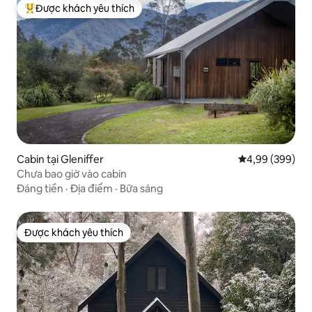
Được khách yêu thích
Được khách yêu thích nhất
Cabin tại Gleniffer
Xếp hạng trung 
4,99 (399)
Chưa bao giờ vào cabin
Đáng tiền
·
Địa điểm
·
Bữa sáng
Được khách yêu thích
Được khách yêu thích