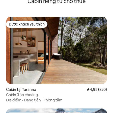
Cabin riêng tư cho thuê
Được khách yêu thích
Được khách yêu thích
Cabin tại Taranna
Xếp hạng trung
4,95 (320)
Cabin 3 áo choàng.
Địa điểm
·
Đáng tiền
·
Phòng tắm