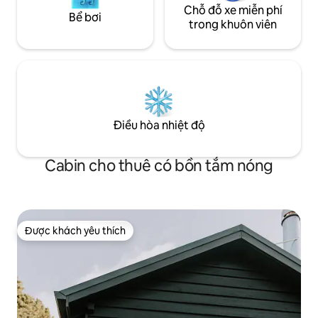
Chỗ đỗ xe miễn phí
Bể bơi
trong khuôn viên
Điều hòa nhiệt độ
Cabin cho thuê có bồn tắm nóng
Được khách yêu thích
Được khách yêu thích