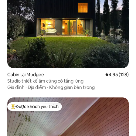
Cabin tại Mudgee
Xếp hạng trung
4,95 (128)
Studio thiết kế ấm cúng có tầng lửng
Gia đình
·
Địa điểm
·
Không gian bên trong
Được khách yêu thích
Được khách yêu thích nhất