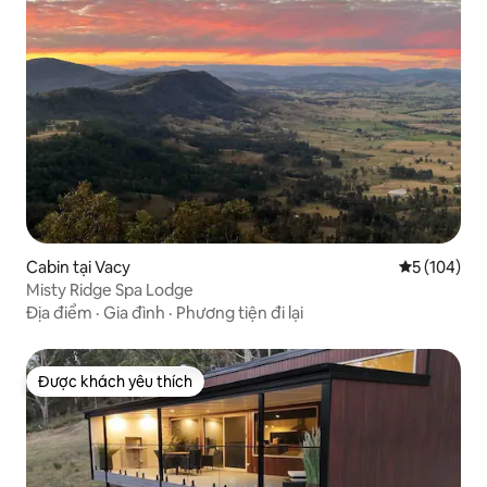
Cabin tại Vacy
Xếp hạng tr
5 (104)
Misty Ridge Spa Lodge
Địa điểm
·
Gia đình
·
Phương tiện đi lại
Được khách yêu thích
Được khách yêu thích