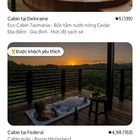
Cabin tại Deloraine
Xếp hạng tr
5 (139)
Eco Cabin Tasmania - Bồn tắm nước nóng Cedar
Địa điểm
·
Gia đình
·
Mức độ sạch sẽ
Được khách yêu thích
Được khách yêu thích nhất
Cabin tại Federal
Xếp hạng trung
4,98 (153)
Cabin mặn - Byron Hinterland