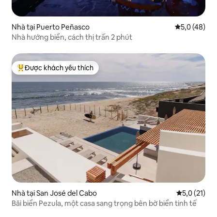
Nhà tại Puerto Peñasco
Xếp hạng tru
5,0 (48)
Nhà hướng biển, cách thị trấn 2 phút
Được khách yêu thích
Được khách yêu thích nhất
Nhà tại San José del Cabo
Xếp hạng tru
5,0 (21)
Bãi biển Pezula, một casa sang trọng bên bờ biển tinh tế