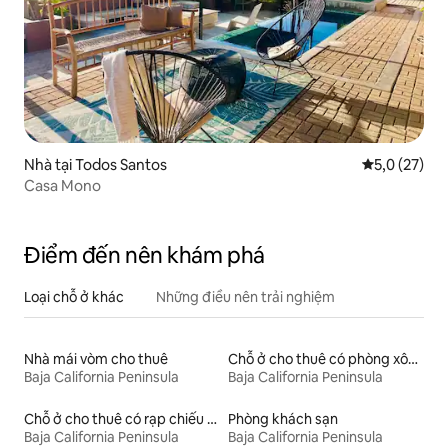
Nhà tại Todos Santos
Xếp hạng tru
5,0 (27)
Casa Mono
Điểm đến nên khám phá
Loại chỗ ở khác
Những điều nên trải nghiệm
Nhà mái vòm cho thuê
Chỗ ở cho thuê có phòng xông hơi khô
Baja California Peninsula
Baja California Peninsula
Chỗ ở cho thuê có rạp chiếu phim gia đình
Phòng khách sạn
Baja California Peninsula
Baja California Peninsula