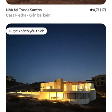
Nhà tại Todos Santos
Xếp hạng trun
4,71 (17)
Casa Piedra - Gần bãi biển!
Được khách yêu thích
Được khách yêu thích