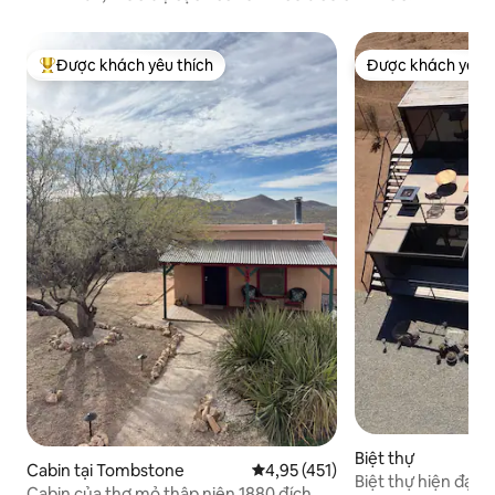
Được khách yêu thích
Được khách yêu t
Được khách yêu thích nhất
Được khách yêu t
Biệt thự
Cabin tại Tombstone
Xếp hạng trung bình 4,95/5, 451
4,95 (451)
Biệt thự hiện đại (+
Cabin của thợ mỏ thập niên 1880 đích