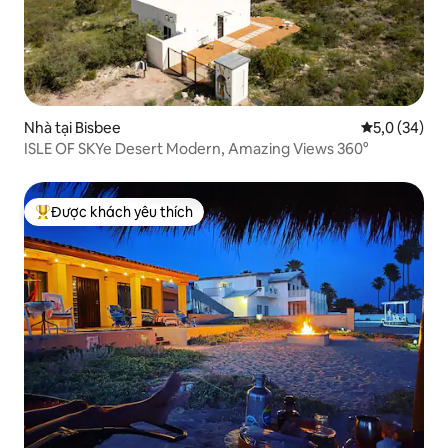
Nhà tại Bisbee
Xếp hạng tru
5,0 (34)
ISLE OF SKYe Desert Modern, Amazing Views 360°
Được khách yêu thích
Được khách yêu thích nhất