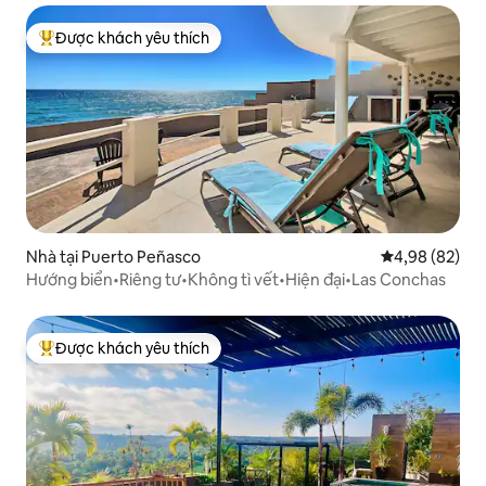
Được khách yêu thích
Được khách yêu thích nhất
Nhà tại Puerto Peñasco
Xếp hạng trun
4,98 (82)
Hướng biển•Riêng tư•Không tì vết•Hiện đại•Las Conchas
Được khách yêu thích
Được khách yêu thích nhất