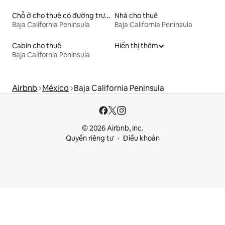
Chỗ ở cho thuê có đường trượt tuyết thẳng tới chỗ ở
Nhà cho thuê
Baja California Peninsula
Baja California Peninsula
Cabin cho thuê
Hiển thị thêm
Baja California Peninsula
Airbnb
México
Baja California Peninsula
© 2026 Airbnb, Inc.
Quyền riêng tư
Điều khoản