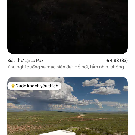
Biệt thự tại La Paz
Xếp hạng trun
4,88 (33)
Khu nghỉ dưỡng sa mạc hiện đại: Hồ bơi, tầm nhìn, phòng
trò chơi
Được khách yêu thích
Được khách yêu thích nhất