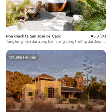
Nhà khách tại San José del Cabo
Xếp hạng tru
5,0 (74)
Tầng lửng hiện đại trong hành lang công trường đại dương
với bãi biển riêng
Chủ nhà siêu cấp
Chủ nhà siêu cấp