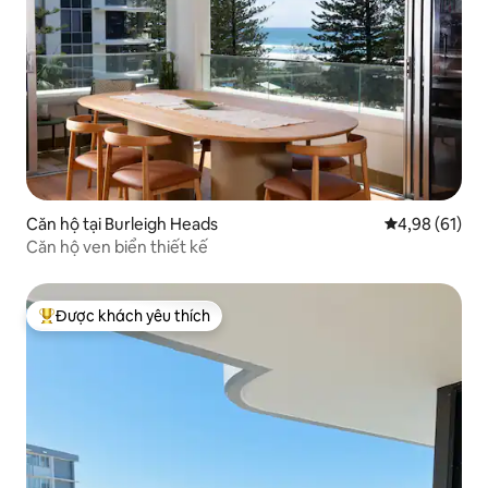
Căn hộ tại Burleigh Heads
Xếp hạng trun
4,98 (61)
Căn hộ ven biển thiết kế
Được khách yêu thích
Được khách yêu thích nhất