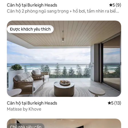
Căn hộ tại Burleigh Heads
Xếp hạng 
5 (9)
Căn hộ 2 phòng ngủ sang trọng + hồ bơi, tầm nhìn ra biển
– Burleigh
Được khách yêu thích
Được khách yêu thích
Căn hộ tại Burleigh Heads
Xếp hạng t
5 (13)
Matisse by Khove
Chủ nhà siêu cấp