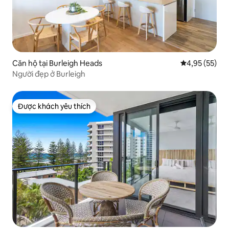
Căn hộ tại Burleigh Heads
Xếp hạng trun
4,95 (55)
Người đẹp ở Burleigh
Được khách yêu thích
Được khách yêu thích