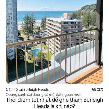
Căn hộ tại Burleigh Heads
Xếp hạng t
5 (37)
Quang cảnh đại dương và mũi đất ngoạn mục
Thời điểm tốt nhất để ghé thăm Burleigh
Heads là khi nào?