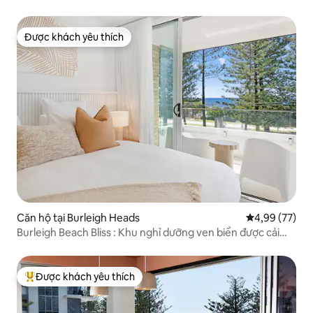
đến bãi biển
Được khách yêu thích
Được khách yêu thích
Căn hộ tại Burleigh Heads
Xếp hạng trun
4,99 (77)
Burleigh Beach Bliss : Khu nghỉ dưỡng ven biển được cải
tạo
Được khách yêu thích
Được khách yêu thích nhất