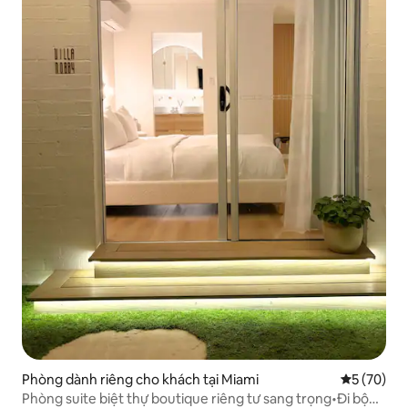
Phòng dành riêng cho khách tại Miami
Xếp hạng t
5 (70)
Phòng suite biệt thự boutique riêng tư sang trọng•Đi bộ