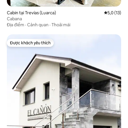
Cabin tại Trevías (Luarca)
Xếp hạng tru
5,0 (13)
Cabana
Địa điểm
·
Cảnh quan
·
Thoải mái
Được khách yêu thích
Được khách yêu thích