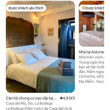
Được khách yêu thích
Được khách yêu
Được khách yêu thích
Được khách yêu t
Nhà tại Asturias
Nhà trên vách đá
Trong ngôi nhà qu
bạn sẽ tận hưởng 
đáo. Nằm ngay phí
Llumeres, với tầm
trực tiếp đến Faro
Địa điểm
·
Gia đìn
quan tâm và nhu c
Asturias. Nó bao
rộng rãi và nhà bếp
Căn hộ chung cư cao cấp tại Gí
Xếp hạng trung bình 4,9/5, 41
4,9 (41)
sân thượng (cả hai
o
Casa del Río, Xio, La Bodega
biển) phòng tắm đ
La Bodega (hầm rượu) de Casa del río là
giãn và một phòng 