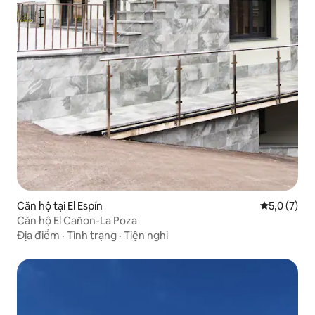
Căn hộ tại El Espín
Xếp hạng tr
5,0 (7)
Căn hộ El Cañon-La Poza
Địa điểm
·
Tình trạng
·
Tiện nghi