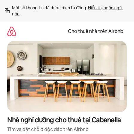
Chuyển
Một số thông tin đã được dịch tự động. 
Hiển thị ngôn ngữ 
đến
gốc
nội
dung
Cho thuê nhà trên Airbnb
Nhà nghỉ dưỡng cho thuê tại Cabanella
Tìm và đặt chỗ ở độc đáo trên Airbnb