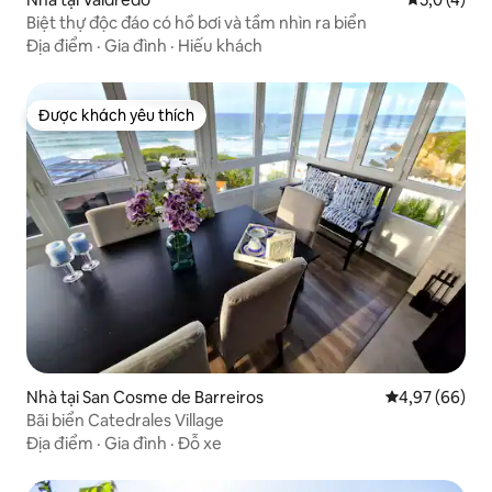
Biệt thự độc đáo có hồ bơi và tầm nhìn ra biển
Địa điểm
·
Gia đình
·
Hiếu khách
Được khách yêu thích
Được khách yêu thích
Nhà tại San Cosme de Barreiros
Xếp hạng trun
4,97 (66)
Bãi biển Catedrales Village
Địa điểm
·
Gia đình
·
Đỗ xe