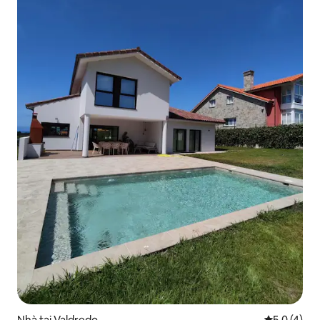
Nhà tại Valdredo
Xếp hạng tr
5,0 (4)