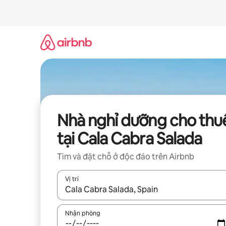
Chuyển
đến
nội
dung
Nhà nghỉ dưỡng cho thu
tại Cala Cabra Salada
Tìm và đặt chỗ ở độc đáo trên Airbnb
Vị trí
Khi có kết quả, hãy điều hướng bằng phím mũi t
Nhận phòng