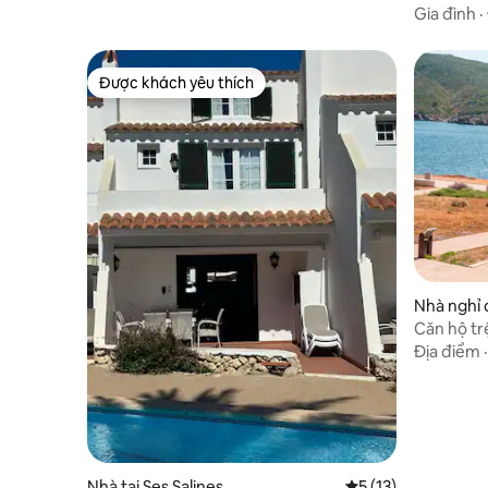
em)
Gia đình
·
Được khách yêu thích
Được khách yêu thích
Nhà nghỉ 
Căn hộ tr
Địa điểm
Nhà tại Ses Salines
Xếp hạng trung bình
5 (13)