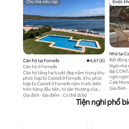
Chủ nhà siêu cấp
Được khá
Chủ nhà siêu cấp
Được khá
Nhà tại Ca
Bất động 
Căn hộ tại Fornells
Xếp hạng trung bình 4
4,67 (6)
Menorca
Ngôi nhà 
Căn hộ ở Fornells
lập CONTA
Căn hộ tầng hai tuyệt đẹp nằm trong khu
nghỉ ngơi
phức hợp Es Castell ở Fornells. Khu phức
Cala More
hợp Es Castell ở Fornells nằm trước biển
chí như Ki
Gia đình
·
trên hàng đầu tiên, từ sân thượng của
cải tạo tr
các căn hộ, bạn có thể ngắm nhìn khung
Gia đình
·
Địa điểm
·
Có thể đi bộ
chất lượn
cảnh ngoạn mục trên vịnh Fornells. Có
Tiện nghi phổ b
đến ánh sá
hồ bơi tuyệt đẹp bên bờ biển và khu vực
bước, cho
bơi được bảo vệ trên biển. Căn hộ bao
thượng ri
gồm một phòng ngủ với giường đôi và
mặt trời 
một phòng ngủ khác với hai giường đơn,
trực tiếp 
một phòng tắm, phòng khách, nhà bếp