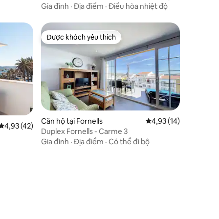
Gia đình
·
Địa điểm
·
Điều hòa nhiệt độ
Được khách yêu thích
Được khách yêu thích
Căn hộ tại Fornells
Xếp hạng trung bình 4
4,93 (14)
Xếp hạng trung bình 4,93/5, 42 đánh giá
4,93 (42)
Duplex Fornells - Carme 3
Gia đình
·
Địa điểm
·
Có thể đi bộ