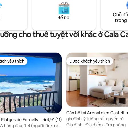
 Hải đích thực. Một nơi để ngắt
Chỗ đỗ
i
Bể bơi
trong
ưỡng cho thuê tuyệt vời khác ở Cala C
ch yêu thích
Được khách yêu thích
ch yêu thích
Được khách yêu thích
 5/5, 26 đánh giá
Căn hộ tại Arenal d'en Castell
gia đình lý tưởng rất quyến rũ
 Platges de Fornells
Xếp hạng trung bình 4,91/5, 11 đánh giá
4,91 (11)
Gia đình
·
Địa điểm
·
Trả phòng
A hàng đầu, 1-4 (người lớn/trẻ