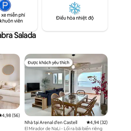
 xe miễn phí
Điều hòa nhiệt độ
 khuôn viên
abra Salada
Được khách yêu thích
Được khách yêu thích
Xếp hạng trung bình 4,98/5, 56 đánh giá
4,98 (56)
Nhà tại Arenal d'en Castell
Xếp hạng trung bình 4
4,94 (32)
El Mirador de NaLi - Lối ra bãi biển riêng