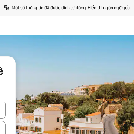
Một số thông tin đã được dịch tự động. 
Hiển thị ngôn ngữ gốc
ê
ên lên và xuống hoặc khám phá bằng các thao tác chạm hoặc vuốt.