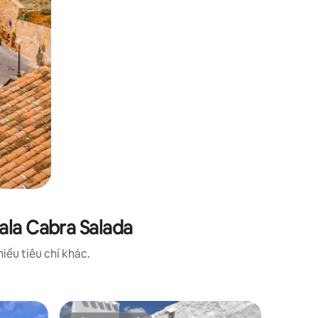
ala Cabra Salada
iều tiêu chí khác.
Biệt thự t