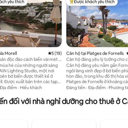
ch yêu thích
Được khách yêu thích
ch yêu thích
Được khách yêu thích nhất
la Morell
Xếp hạng trung bình 5/5, 19 đánh giá
5 (19)
Căn hộ tại Platges de Fornells
sản độc đáo cách biển vài mét ở
Căn hộ đáng yêu lý tưởng cho c
,67/5, 6 đánh giá
mùa hè của những người sáng
Căn hộ đáng yêu nằm gần Forne
IN Lighting Studio, một nơi
ngôi làng xinh đẹp ở bờ biển ph
 bên bờ biển được thiết kế ở
hòn đảo, trong khu đô thị hóa x
ll. Được xuất bản trên các tạp
Platges de Fornells ở khoảng c
ến trúc và Thiết kế, nó đã được
nửa từ tất cả các điểm phổ biến
Địa điểm
·
Hiếu khách
Đáng tiền
·
Địa điểm
·
Phương tiệ
ong năm nay với các vật liệu
được thiết kế truyền thống Me
g hàng đầu và sự chú ý đặc biệt
là một nơi hoàn hảo để thư giãn
iến đối với nhà nghỉ dưỡng cho thuê ở C
ng và chi tiết. Cách nước vài
yên tĩnh và có tầm nhìn đẹp ra 
 6 người, nó cung cấp ba sân
mái nhà đến vịnh Cap de Cavall
êng để ăn sáng dưới ánh nắng
bãi biển Cala Tirant (1 km) là 15 
và hoàng hôn khó quên, tiếp cận
hoặc 3 phút đi ô tô.
với biển, lướt ván và tinh thần