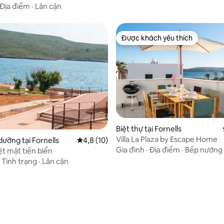
Địa điểm
·
Lân cận
Được khách yêu thích
Được khách yêu thích
Biệt thự tại Fornells
Villa La Plaza by Escape Home
dưỡng tại Fornells
Xếp hạng trung bình 4,8/5, 10 đánh giá
4,8 (10)
Gia đình
·
Địa điểm
·
Bếp nướng
ệt mặt tiền biển
·
Tình trạng
·
Lân cận
 5/5, 13 đánh giá