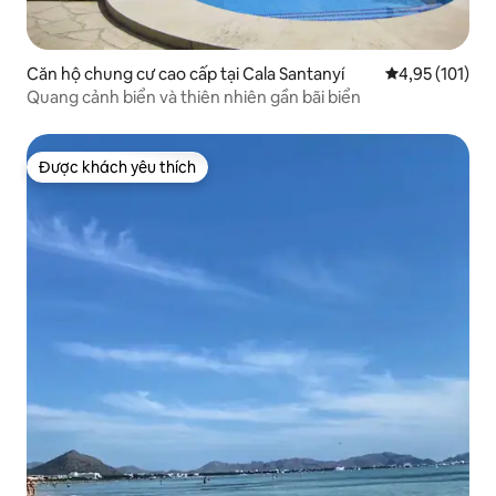
Căn hộ chung cư cao cấp tại Cala Santanyí
Xếp hạng trung
4,95 (101)
Quang cảnh biển và thiên nhiên gần bãi biển
Được khách yêu thích
Được khách yêu thích