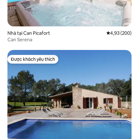
Nhà tại Can Picafort
Xếp hạng trung
4,93 (200)
Can Serena
Được khách yêu thích
Được khách yêu thích