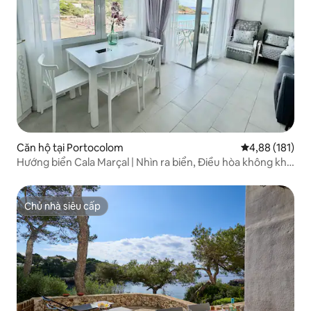
Căn hộ tại Portocolom
Xếp hạng trung
4,88 (181)
Hướng biển Cala Marçal | Nhìn ra biển, Điều hòa không khí,
Hiện đại
Chủ nhà siêu cấp
Chủ nhà siêu cấp