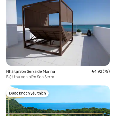
Nhà tại Son Serra de Marina
Xếp hạng trun
4,92 (79)
Biệt thự ven biển Son Serra
Được khách yêu thích
Được khách yêu thích