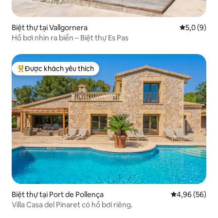
Biệt thự tại Vallgornera
Xếp hạng tr
5,0 (9)
Hồ bơi nhìn ra biển – Biệt thự Es Pas
Được khách yêu thích
Được khách yêu thích nhất
Biệt thự tại Port de Pollença
Xếp hạng trun
4,96 (56)
Villa Casa del Pinaret có hồ bơi riêng.