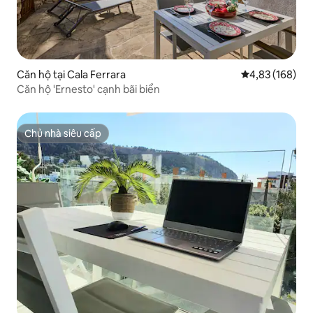
Căn hộ tại Cala Ferrara
Xếp hạng trung
4,83 (168)
Căn hộ 'Ernesto' cạnh bãi biển
Chủ nhà siêu cấp
Chủ nhà siêu cấp