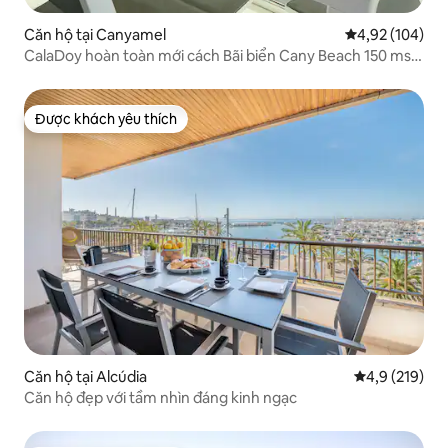
Căn hộ tại Canyamel
Xếp hạng trung
4,92 (104)
CalaDoy hoàn toàn mới cách Bãi biển Cany Beach 150 ms.
Hồ bơi
Được khách yêu thích
Được khách yêu thích
Căn hộ tại Alcúdia
Xếp hạng trun
4,9 (219)
Căn hộ đẹp với tầm nhìn đáng kinh ngạc