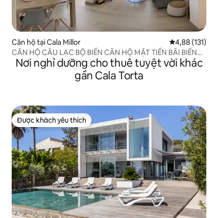
Căn hộ tại Cala Millor
Xếp hạng trung
4,88 (131)
CĂN HỘ CÂU LẠC BỘ BIỂN CĂN HỘ MẶT TIỀN BÃI BIỂN
Nơi nghỉ dưỡng cho thuê tuyệt vời khác
MỚI
gần Cala Torta
Được khách yêu thích
Được khách yêu thích