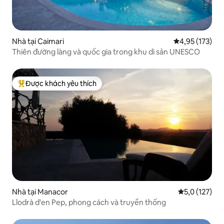
Nhà tại Caimari
Xếp hạng trung
4,95 (173)
Thiên đường làng và quốc gia trong khu di sản UNESCO
Được khách yêu thích
Được khách yêu thích nhất
Nhà tại Manacor
Xếp hạng trun
5,0 (127)
Llodrà d'en Pep, phong cách và truyền thống