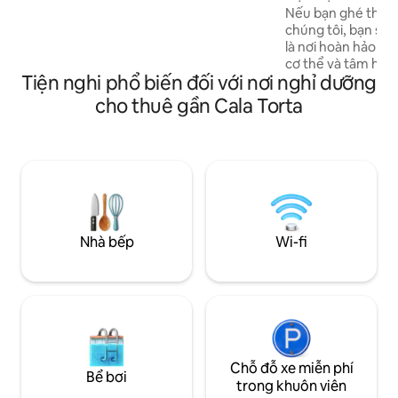
dáng XVIII
Nếu bạn ghé thăm V
gián đoạn ra biển, hồ bơi nước mặn, với
chúng tôi, bạn sẽ 
khu vực trẻem, thư giãn, boong tắm
là nơi hoàn hảo để 
nắng, hệ thống sưởi, điều hòa không khí,
cơ thể và tâm hồn
TV SAT, Wifi Weber BBQ
Tiện nghi phổ biến đối với nơi nghỉ dưỡng
yên tĩnh được tạo 
quá khứ lịch sử của
cho thuê gần Cala Torta
thanh lịch và thoải
đại và tiện nghi. Các phòng được trang trí
riêng biệt, có phò
không khí và quạt 
hoàn hảo giữa thiết
nguyên bản từ thế
thự Cas Pilot của c
Nhà bếp
Wi-fi
Chỗ đỗ xe miễn phí
Bể bơi
trong khuôn viên