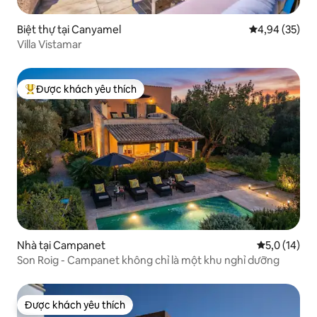
Biệt thự tại Canyamel
Xếp hạng trun
4,94 (35)
Villa Vistamar
Được khách yêu thích
Được khách yêu thích nhất
Nhà tại Campanet
Xếp hạng tru
5,0 (14)
Son Roig - Campanet không chỉ là một khu nghỉ dưỡng
Được khách yêu thích
Được khách yêu thích