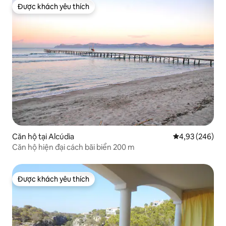
Được khách yêu thích
Được khách yêu thích
Căn hộ tại Alcúdia
Xếp hạng trung
4,93 (246)
Căn hộ hiện đại cách bãi biển 200 m
Được khách yêu thích
Được khách yêu thích