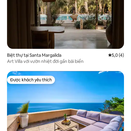
Biệt thự tại Santa Margalida
Xếp hạng tr
5,0 (4)
Art Villa với vườn nhiệt đới gần bãi biển
Được khách yêu thích
Được khách yêu thích