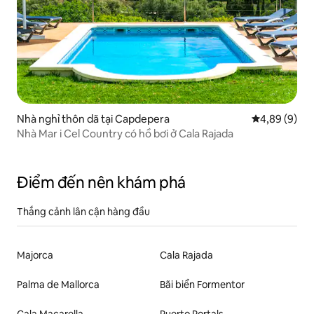
Nhà nghỉ thôn dã tại Capdepera
Xếp hạng tru
4,89 (9)
Nhà Mar i Cel Country có hồ bơi ở Cala Rajada
Điểm đến nên khám phá
Thắng cảnh lân cận hàng đầu
Majorca
Cala Rajada
Palma de Mallorca
Bãi biển Formentor