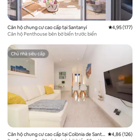
Căn hộ chung cư cao cấp tại Santanyí
Xếp hạng trung
4,95 (177)
Căn hộ Penthouse bên bờ biển trước biển
Chủ nhà siêu cấp
Chủ nhà siêu cấp
Căn hộ chung cư cao cấp tại Colònia de Sant
Xếp hạng trung
4,86 (126)