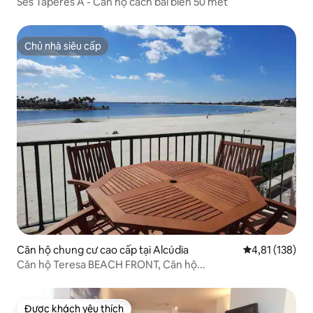
Pere
Ses Taperes A - Căn hộ cách bãi biển 50 mét
Chủ nhà siêu cấp
Chủ nhà siêu cấp
Căn hộ chung cư cao cấp tại Alcúdia
Xếp hạng trung
4,81 (138)
Căn hộ Teresa BEACH FRONT, Căn hộ...
Được khách yêu thích