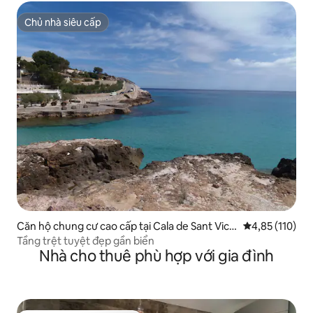
Chủ nhà siêu cấp
Chủ nhà siêu cấp
Căn hộ chung cư cao cấp tại Cala de Sant Vice
Xếp hạng trung
4,85 (110)
nç
Tầng trệt tuyệt đẹp gần biển
Nhà cho thuê phù hợp với gia đình