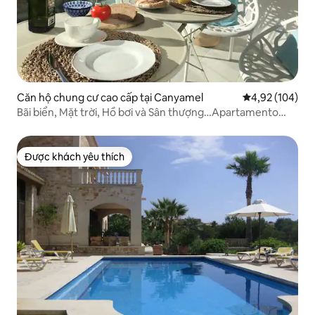
Căn hộ chung cư cao cấp tại Canyamel
Xếp hạng trung
4,92 (104)
Bãi biển, Mặt trời, Hồ bơi và Sân thượng…Apartamento
Cala Agulla
Được khách yêu thích
Được khách yêu thích