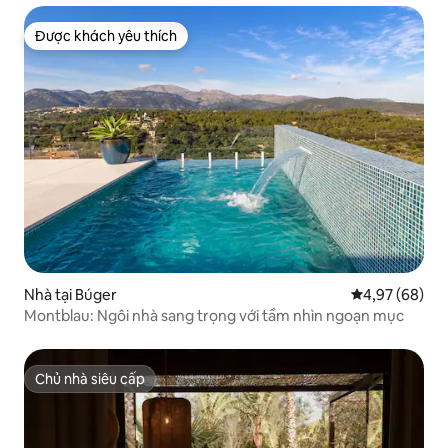
Được khách yêu thích
Được khách yêu thích
Nhà tại Búger
Xếp hạng trun
4,97 (68)
Montblau: Ngôi nhà sang trọng với tầm nhìn ngoạn mục
Chủ nhà siêu cấp
Chủ nhà siêu cấp