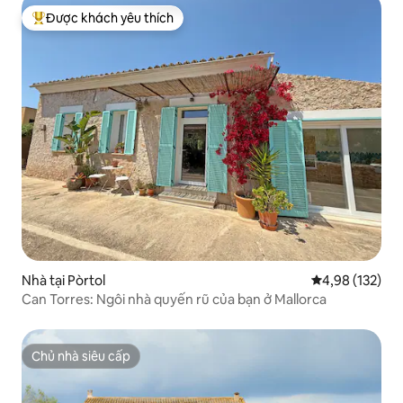
Được khách yêu thích
Được khách yêu thích nhất
Nhà tại Pòrtol
Xếp hạng trung
4,98 (132)
Can Torres: Ngôi nhà quyến rũ của bạn ở Mallorca
Chủ nhà siêu cấp
Chủ nhà siêu cấp