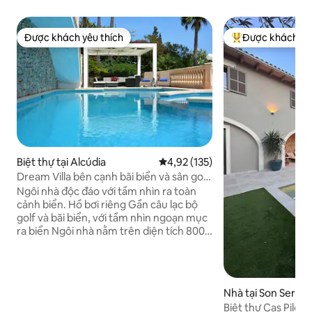
Được khách yêu thích
Được khách yêu
Được khách yêu thích
Được khách yêu t
Biệt thự tại Alcúdia
Xếp hạng trung bình 4,92/5, 135
4,92 (135)
Dream Villa bên cạnh bãi biển và sân golf.
Cảnh quan tuyệt vời
Ngôi nhà độc đáo với tầm nhìn ra toàn
cảnh biển. Hồ bơi riêng Gần câu lạc bộ
golf và bãi biển, với tầm nhìn ngoạn mục
ra biển Ngôi nhà nằm trên diện tích 800
m2 với 357 m2 diện tích sinh hoạt. Khu
vực sinh hoạt rộng rãi, phòng ăn, nhà
bếp được trang bị đầy đủ và kết nối với
sân thượng, 5 phòng ngủ thoải mái, 4
Nhà tại Son Serve
phòng tắm, jacuzzy và phòng áo choàng.
Biệt thự Cas Pilot
Một số sân thượng với tầm nhìn không bị