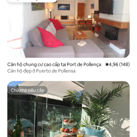
Được khách yêu thích
Căn hộ chung cư cao cấp tại Port de Pollença
Xếp hạng trung
4,96 (148)
Căn hộ đẹp ở Puerto de Pollensa
Chủ nhà siêu cấp
Chủ nhà siêu cấp