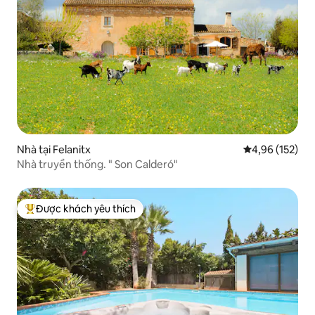
Nhà tại Felanitx
Xếp hạng trung
4,96 (152)
Nhà truyền thống. " Son Calderó"
Được khách yêu thích
Được khách yêu thích nhất