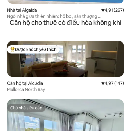
Nhà tại Algaida
Xếp hạng trung
4,91 (267)
Ngôi nhà giữa thiên nhiên: hồ bơi, sân thượng ...
Căn hộ cho thuê có điều hòa không khí
Được khách yêu thích
Được khách yêu thích nhất
Căn hộ tại Alcúdia
Xếp hạng trung
4,97 (147)
Mallorca North Bay
Chủ nhà siêu cấp
Chủ nhà siêu cấp