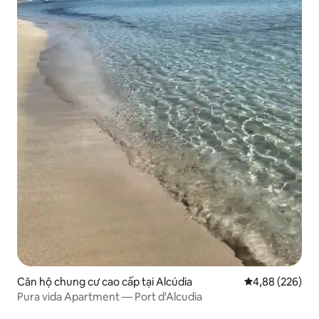
Căn hộ chung cư cao cấp tại Alcúdia
Xếp hạng trung
4,88 (226)
Pura vida Apartment — Port d'Alcudia