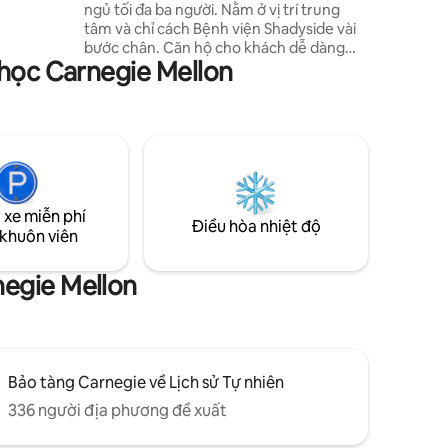
ngủ tối đa ba người. Nằm ở vị trí trung
oàn vào
tâm và chỉ cách Bệnh viện Shadyside vài
ghi sang
bước chân. Căn hộ cho khách dễ dàng
kỳ nghỉ
 học Carnegie Mellon
tiếp cận nhiều điểm tham quan, bảo
tàng, sân vận động và địa điểm hòa nhạc.
Chỉ vài phút đi bộ đến các quán bar, nhà
hàng, cửa hàng tạp hóa và khu mua sắm.
Căn hộ kỳ lạ này hoàn hảo cho thời gian
lưu trú ngắn hoặc dài hạn. Chỗ đỗ xe
được chỉ định giúp bạn dễ dàng đến và đi
tùy thích. Nhà bếp được trang bị đầy đủ
 xe miễn phí
tiện nghi và phương tiện giao thông công
Điều hòa nhiệt độ
 khuôn viên
cộng và xe đạp cho thuê gần đó.
negie Mellon
Bảo tàng Carnegie về Lịch sử Tự nhiên
336 người địa phương đề xuất