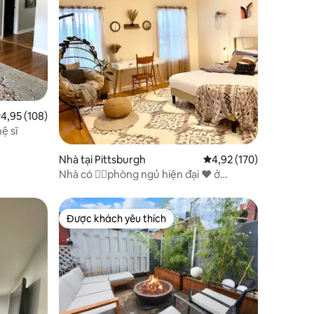
ếp hạng trung bình 4,95/5, 108 đánh giá
4,95 (108)
ệ sĩ
Nhà tại Pittsburgh
Xếp hạng trung bình 4,
4,92 (170)
Nhà có ✌🏾phòng ngủ hiện đại ❤️ ở
Shadyside
Được khách yêu thích
Được khách yêu thích