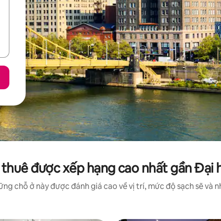
 thuê được xếp hạng cao nhất gần Đại 
ng chỗ ở này được đánh giá cao về vị trí, mức độ sạch sẽ và nh