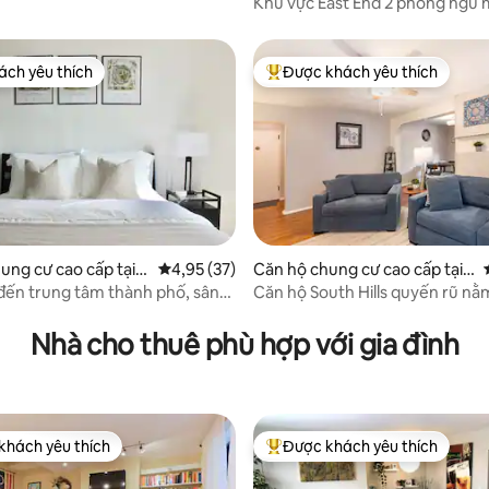
Pittsburgh
Khu vực East End 2 phòng ngủ 
thế kỷ
ch yêu thích
Được khách yêu thích
ch yêu thích
Được khách yêu thích nhất
ung cư cao cấp tại P
Xếp hạng trung bình 4,95/5, 37 đánh giá
4,95 (37)
Căn hộ chung cư cao cấp tại
Pittsburgh
đến trung tâm thành phố, sân
Căn hộ South Hills quyến rũ nằ
2/5, 197 đánh giá
+ North Shore
công viên
Nhà cho thuê phù hợp với gia đình
khách yêu thích
Được khách yêu thích
ch yêu thích nhất
Được khách yêu thích nhất