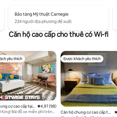
Bảo tàng Mỹ thuật Carnegie
234 người địa phương đề xuất
Căn hộ cao cấp cho thuê có Wi-fi
ch yêu thích
Được khách yêu thích
ch yêu thích
Được khách yêu thích
 5/5, 86 đánh giá
ung cư cao cấp tại
Xếp hạng trung bình 4,97/5, 98 đánh giá
4,97 (98)
h
 King! Bãi đỗ xe miễn phí trên
Căn hộ chung cư cao cấp tại
X
 Vị trí có thể đi bộ