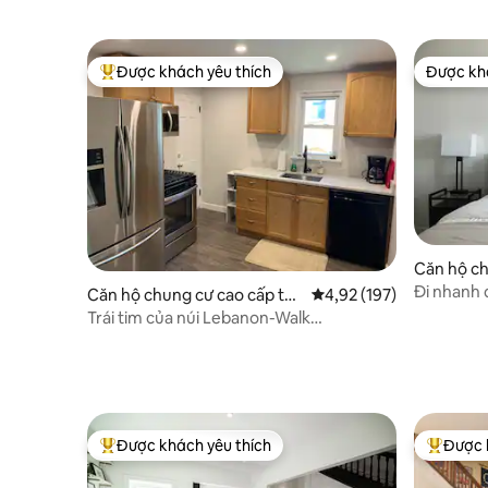
Được khách yêu thích
Được khá
Được khách yêu thích nhất
Được khá
Căn hộ ch
ittsburgh
Đi nhanh 
Căn hộ chung cư cao cấp tại
Xếp hạng trung bình 4,9
4,92 (197)
vận động 
Pittsburgh
Trái tim của núi Lebanon-Walk
Anywhere-Easy 2 Downtown
Được khách yêu thích
Được 
Được khách yêu thích nhất
Được khá