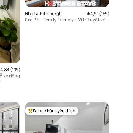
Nhà tại Pittsburgh
Xếp hạng trung bình 4,
4,91 (159)
Fire Pit + Family Friendly + Vị trí tuyệt vời!
ếp hạng trung bình 4,84/5, 139 đánh giá
4,84 (139)
đỗ xe riêng
í
Được khách yêu thích
Được khách yêu thích nhất