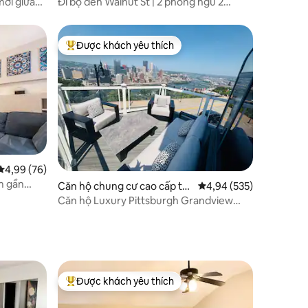
Pittsburgh
mới giữa
Đi bộ đến Walnut St | 2 phòng ngủ 2
phòng tắm PiTT CMU UPMC
Được khách yêu thích
Được khách yêu thích nhất
Xếp hạng trung bình 4,99/5, 76 đánh giá
4,99 (76)
m gần
Căn hộ chung cư cao cấp tại
Xếp hạng trung bình 4,
4,94 (535)
Pittsburgh
Căn hộ Luxury Pittsburgh Grandview
Ave
Được khách yêu thích
Được khách yêu thích nhất