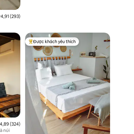
ếp hạng trung bình 4,91/5, 293 đánh giá
4,91 (293)
Được khách yêu thích
Được khách yêu thích nhất
ếp hạng trung bình 4,89/5, 324 đánh giá
4,89 (324)
à núi