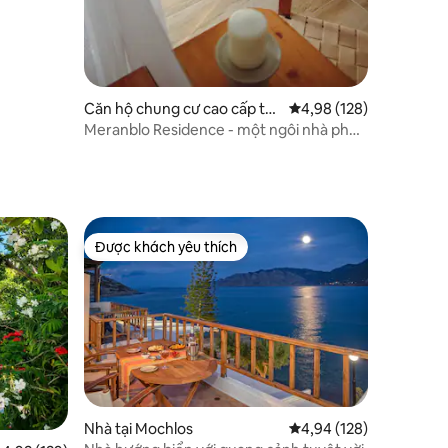
Căn hộ chung cư cao cấp tại
Xếp hạng trung bình 4,
4,98 (128)
Agios Nikolaos
Meranblo Residence - một ngôi nhà phố
55 m2
Được khách yêu thích
Được khách yêu thích
Nhà tại Mochlos
Xếp hạng trung bình 4,
4,94 (128)