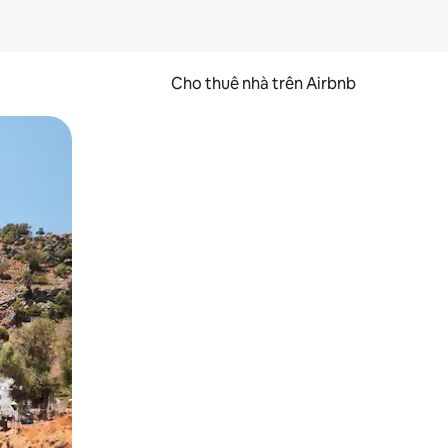
Cho thuê nhà trên Airbnb