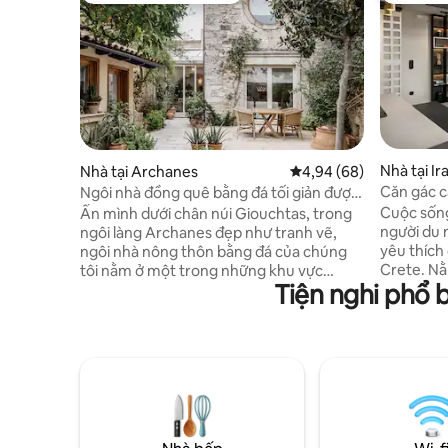
Nhà tại Ira
Nhà tại Archanes
Xếp hạng trung bình 4,
4,94 (68)
Căn gác c
Ngôi nhà đồng quê bằng đá tối giản được
phòng tắm
cải tạo
Cuộc sốn
Ẩn mình dưới chân núi Giouchtas, trong
người du 
ngôi làng Archanes đẹp như tranh vẽ,
yêu thích
ngôi nhà nông thôn bằng đá của chúng
Crete. Nằm ở vị trí lý tưởng trong khu
tôi nằm ở một trong những khu vực
Tiện nghi phổ 
phố yên b
trung tâm và đẹp nhất của khu vực.
lộ E75 ch
Archanes cách trung tâm Heraklion(15
ngày đi b
km) 20 phút, cách sân bay quốc tế
bảo vệ mi
Heraklion 15 phút, cách cung điện
thành vào
Minoan nổi tiếng Knossos 15 phút, cũng
135 m2 ở 
như cách nhiều bãi biển xinh đẹp 20 phút.
các vật li
Nằm ở trung tâm của khu vực sản xuất
bạn muốn 
rượu vang quan trọng nhất của Crete, nó
ngày lễ h
có lịch sử 5000 năm tuổi, trong khi các