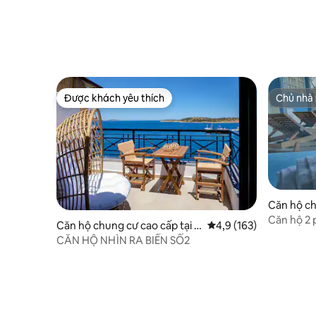
Được khách yêu thích
Chủ nhà 
Được khách yêu thích
Chủ nhà 
Căn hộ ch
Agia Pela
Căn hộ 2 
Căn hộ chung cư cao cấp tại A
Xếp hạng trung bình 4,
4,9 (163)
riêng
gios Nikolaos
CĂN HỘ NHÌN RA BIỂN SỐ2