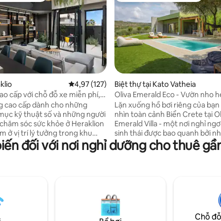
klio
Xếp hạng trung bình 4,97/5, 127 đánh giá
4,97 (127)
Biệt thự tại Kato Vatheia
94/5, 68 đánh giá
ao cấp với chỗ đỗ xe miễn phí,
Oliva Emerald Eco - Vườn nho h
 hơi và phòng xông hơi khô.
g cao cấp dành cho những
Lặn xuống hồ bơi riêng của bạn
mục kỹ thuật số và những người
nhìn toàn cảnh Biển Crete tại Ol
 chăm sóc sức khỏe ở Heraklion
Emerald Villa - một nơi nghỉ ngơ
sinh thái được bao quanh bởi 
biến đối với nơi nghỉ dưỡng cho thuê g
ình, dễ dàng đi đến đường quốc
nho và rừng ô liu. Nằm trên 15 
o các chuyến đi trong ngày và
thiên nhiên thuần khiết, nơi ng
iển. Chỗ này có chỗ đỗ xe được
thân thiện với trẻ em, độc lập v
ễn phí. Việc xây dựng hoàn
lượng này, pha trộn sự quyến 
 tháng 11 năm 2022, nó chiếm
với sự thoải mái. Khám phá hầm rượu
ba tầng và được xây dựng với
vang, nếm thử dầu ô liu hữu cơ
ệu cao cấp và sự thoải mái. Nếu
tôi và thư giãn hoàn toàn tách biệt.
ở lại Heraklion để làm việc,
hảo cho cặp đôi, gia đình hoặc
Chỗ đỗ
oặc chỉ cần một nơi nghỉ ngơi
tìm kiếm sự thanh thản, bền vữ