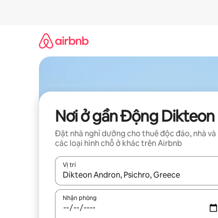
Chuyển
đến
nội
dung
Nơi ở gần Động Dikteon
Đặt nhà nghỉ dưỡng cho thuê độc đáo, nhà và
các loại hình chỗ ở khác trên Airbnb
Vị trí
Khi có kết quả, hãy điều hướng bằng phím mũi t
Nhận phòng