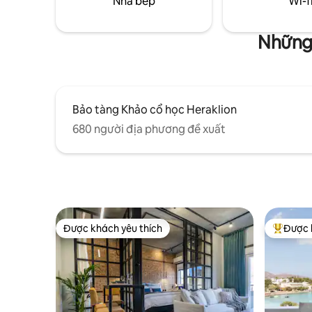
Nhà bếp
Wi-f
chăm sóc 
cuộc khai quật được tiến hành trong 50
gác này có
năm qua đã đưa ra ánh sáng rất nhiều địa
người.
điểm có từ thời Minoan. Ngôi làng cũng
Những 
rất nổi tiếng với kiến trúc Crete điển
hình. Hầu hết các ngôi nhà đã được khôi
phục gần đây và Archanes đã giành được
giải thưởng thứ hai là "ngôi làng được khôi
phục tốt nhất ở châu Âu". Ngôi nhà có nội
Bảo tàng Khảo cổ học Heraklion
thất rộng rãi và một khu vườn riêng, được
bảo vệ bởi một bức tường ngoại vi. Đây là
680 người địa phương đề xuất
một đặc điểm điển hình của những ngôi
nhà Crete cũ của khu vực. Khách vào khu
vườn riêng qua cổng, sau đó dẫn đến tòa
nhà chính. Tôi luôn sẵn sàng phục vụ
khách của mình, để tôi có thể giải quyết
vấn đề về kỳ nghỉ của họ. Khách của tôi
có thể liên hệ với tôi qua điện thoại di
Được khách yêu thích
Được 
động, nhắn tin cho tôi hoặc gửi tin nhắn
Được khách yêu thích
Được khá
trực tiếp đến hộp thư của tôi. Ẩn mình
dưới chân núi Giouchtas, trong ngôi làng
Archanes đẹp như tranh vẽ, ngôi nhà
nằm ở một trong những khu vực trung
tâm và đẹp nhất của khu vực. Archanes