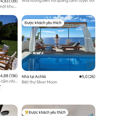
Nhà hướng biển với quang cảnh tuyệt vời
ếp hạng trung bình 4,93/5, 139 đánh giá
4,93 (139)
 một khu
Được khách yêu thích
Được khách yêu thích
ếp hạng trung bình 4,88/5, 136 đánh giá
4,88 (136)
Nhà tại Achliá
Xếp hạng trung bình 
5,0 (26)
à tầm nhìn
Biệt thự Silver Moon
í
Được khách yêu thích
Được khách yêu thích nhất