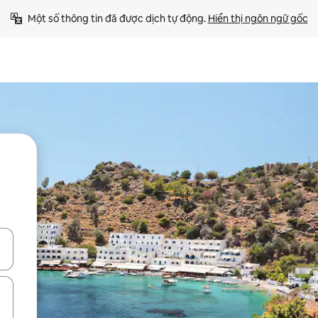
Một số thông tin đã được dịch tự động. 
Hiển thị ngôn ngữ gốc
ên lên và xuống hoặc khám phá bằng các thao tác chạm hoặc vuốt.