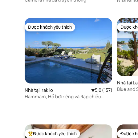
Nhà và hồ 
Được khách yêu thích
Được khá
Được khách yêu thích
Được khá
Nhà tại La
Blue and 
Nhà tại Iraklio
Xếp hạng trung bình 5,
5,0 (157)
Hammam, Hồ bơi riêng và Rạp chiếu
phim tại nhà - Cảnh quan xanh
Được khách yêu thích
Được khá
Được khách yêu thích nhất
Được khá