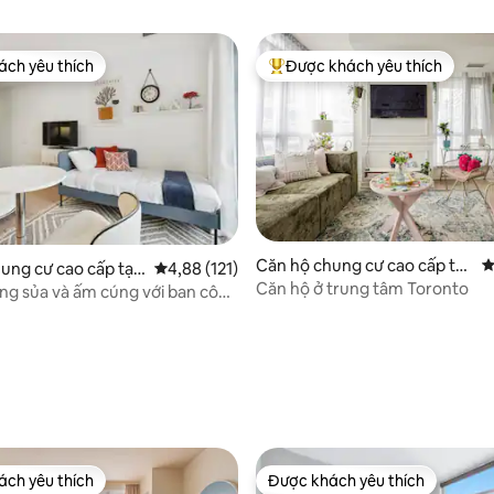
ch yêu thích
Được khách yêu thích
ch yêu thích
Được khách yêu thích nhất
Căn hộ chung cư cao cấp tại
X
ung cư cao cấp tại
Xếp hạng trung bình 4,88/5, 121 đánh giá
4,88 (121)
Toronto
Căn hộ ở trung tâm Toronto
ng sủa và ấm cúng với ban công
nt. Quận
8/5, 165 đánh giá
ch yêu thích
Được khách yêu thích
ch yêu thích
Được khách yêu thích