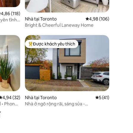
ếp hạng trung bình 4,86/5, 118 đánh giá
4,86 (118)
Nhà tại Toronto
Xếp hạng trung bình 4,
4,98 (106)
 yên tĩnh
Bright & Cheerful Laneway Home
Được khách yêu thích
Được khách yêu thích nhất
Xếp hạng trung bình 4,94/5, 32 đánh giá
4,94 (32)
Nhà tại Toronto
Xếp hạng trung bìn
5 (41)
l • Phong
Nhà ở ngõ rộng rãi, sáng sủa -
ời
Riverdale/Leslieville
í