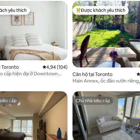
ch yêu thích
Được khách yêu thích
ch yêu thích
Được khách yêu thích nhất
5/5, 139 đánh giá
i Toronto
Xếp hạng trung bình 4,94/5, 104 đánh giá
4,94 (104)
o cấp hiện đại ở Downtown
Căn hộ tại Toronto
X
Main Annex, ốc đảo vườn riêng
mừng!
siêu cấp
Chủ nhà siêu cấp
siêu cấp
Chủ nhà siêu cấp