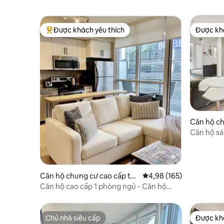
Được khách yêu thích
Được khá
Được khách yêu thích nhất
Được khá
Căn hộ ch
Toronto
Căn hộ sá
riêng - E
Căn hộ chung cư cao cấp tại
Xếp hạng trung bình 4,9
4,98 (165)
Toronto
Căn hộ cao cấp 1 phòng ngủ - Căn hộ
Maple Leaf Square độc quyền
Chủ nhà siêu cấp
Được khá
Chủ nhà siêu cấp
Được khá