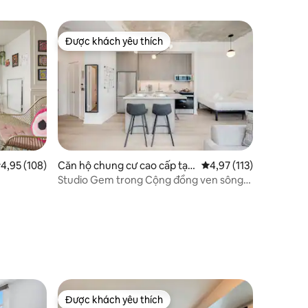
Được khách yêu thích
Được khách yêu thích
ếp hạng trung bình 4,95/5, 108 đánh giá
4,95 (108)
Căn hộ chung cư cao cấp tại
Xếp hạng trung bình 4,
4,97 (113)
Toronto
Studio Gem trong Cộng đồng ven sông
đáng yêu
Được khách yêu thích
Được khách yêu thích