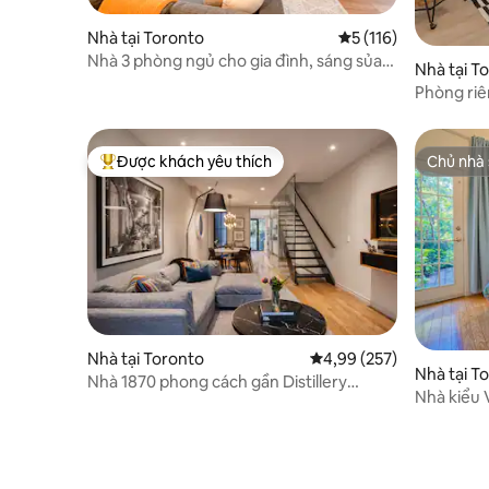
Nhà tại Toronto
Xếp hạng trung bình 
5 (116)
Nhà 3 phòng ngủ cho gia đình, sáng sủa
Nhà tại T
và rộng rãi | Đi bộ đến ga tàu điện ngầm
Phòng riê
Được khách yêu thích
Chủ nhà 
Được khách yêu thích nhất
Chủ nhà 
Nhà tại Toronto
Xếp hạng trung bình 4,9
4,99 (257)
Nhà tại T
Nhà 1870 phong cách gần Distillery
Nhà kiểu 
District & Old Toronto
lịch sử | 