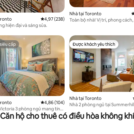
5/5, 116 đánh giá
Nhà tại Toronto
X
oronto
Xếp hạng trung bình 4,97/5, 238 đánh giá
4,97 (238)
Toàn bộ nhà! Vị trí, phong cách,
ng hiện đại và sáng sủa.
và cá tính.
siêu cấp
Được khách yêu thích
siêu cấp
Được khách yêu thích
9/5, 257 đánh giá
Nhà tại Toronto
oronto
Xếp hạng trung bình 4,86/5, 104 đánh giá
4,86 (104)
Nhà 2 phòng ngủ tại Summerhil
Victoria 3 phòng ngủ mang tính
cách thiết kế • Chỗ ở cho 4 ngư
Căn hộ cho thuê có điều hòa không kh
Vườn BBQ & Bãi đỗ xe miễn phí