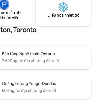
quán cà phê ở khắp xung quanh Được
vào mùa
trang bị đầy đủ, Internet tốc độ cao,
o trong số
 xe miễn phí
không gian riêng tư yên tĩnh độc đáo ở
hí khác
Điều hòa nhiệt độ
 khuôn viên
trung tâm Toronto tạo nên một ngôi nhà
hà khách
thoải mái trong thời gian bạn ở
ton, Toronto
Bảo tàng Nghệ thuật Ontario
2.697 người địa phương đề xuất
Quảng trường Yonge-Dundas
604 người địa phương đề xuất