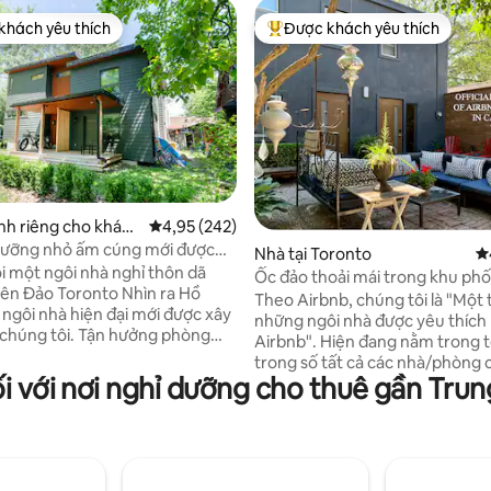
khách yêu thích
Được khách yêu thích
ch yêu thích nhất
Được khách yêu thích nhất
h riêng cho khách
Xếp hạng trung bình 4,95/5, 242 đánh giá
4,95 (242)
to
dưỡng nhỏ ấm cúng mới được
 5/5, 30 đánh giá
Nhà tại Toronto
X
tại Quần đảo Toronto
i một ngôi nhà nghỉ thôn dã
Ốc đảo thoải mái trong khu phố
 Đảo Toronto Nhìn ra Hồ
tâm lịch sử
Theo Airbnb, chúng tôi là "Một
à ngôi nhà hiện đại mới được xây
những ngôi nhà được yêu thích 
i. Tận hưởng phòng
Airbnb". Hiện đang nằm trong top 5%
cúng dành cho khách của
trong số tất cả các nhà/phòng 
 trong ngôi nhà gia đình của
ối với nơi nghỉ dưỡng cho thuê gần Tru
trên AIRBNB. Chủ nhà siêu cấp trong 10
 với bếp nhỏ, phòng tắm khép
năm! Nhà khách được cải tạo này có nhà
Chỉ cần đi phà nhanh
bếp không gian mở, cầu thang 
tâm thành phố nhộn nhịp, hãy
dẫn đến một căn hộ tầng lửng 
 Quần đảo Toronto, cộng đồng
thoáng đãng, với nội thất tùy c
e hơi lớn nhất ở Bắc Mỹ; với
phụ kiện trang trí (1 giường + 1 