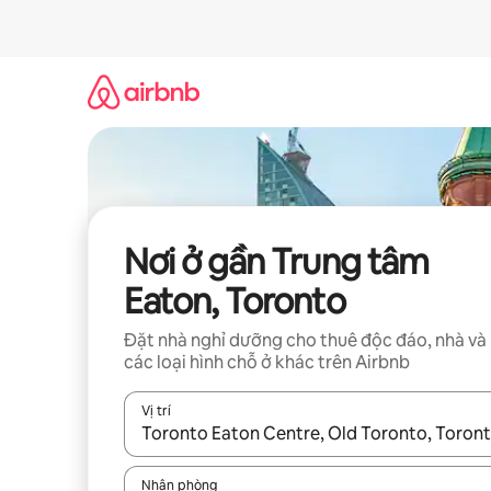
Chuyển
đến
nội
dung
Nơi ở gần Trung tâm
Eaton, Toronto
Đặt nhà nghỉ dưỡng cho thuê độc đáo, nhà và
các loại hình chỗ ở khác trên Airbnb
Vị trí
Khi có kết quả, hãy điều hướng bằng phím mũi t
Nhận phòng