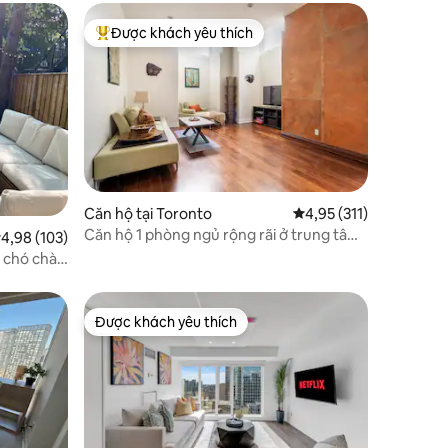
Được khách yêu thích
Được khách yêu thích nhất
Căn hộ tại Toronto
Xếp hạng trung bình 4,
4,95 (311)
Căn hộ 1 phòng ngủ rộng rãi ở trung tâm
ếp hạng trung bình 4,98/5, 103 đánh giá
4,98 (103)
thành phố
, chó chào
Được khách yêu thích
Được khách yêu thích