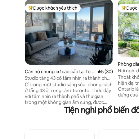
Được khách yêu thích
Được 
Được khách yêu thích nhất
Được khá
Phòng dàn
tại Toron
Nơi nghỉ 
Căn hộ chung cư cao cấp tại Tor
Xếp hạng trung bình
5 (30)
xây dựng 
Thoát khỏ
onto
Studio tầng 43 có tầm nhìn ra thành phố
hiện đại trên
+ Bãi đỗ xe miễn phí
Ở trong một studio sáng sủa, phong cách
Ontario l
ở tầng 43 ở trung tâm Toronto. Thức dậy
dựng của chúng tô
với tầm nhìn ra thành phố và thư giãn
riêng ấm 
trong một không gian ấm cúng, được
chúng tôi
Tiện nghi phổ biến đ
thiết kế chu đáo! → Cách tàu điện ngầm
chúng tôi
vài bước chân (Dundas + Queen Station)
kín và lối vào riêng 
→ Quảng trường Sankofa
từ trung 
(Yonge&Dundas) → ĐẾN Trung tâm Eaton
khám phá
→ Phòng tập thể dục và không gian làm
không có x
việc chung (Sweat & Tonic) → Nhà hát