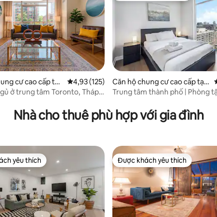
3/5, 148 đánh giá
ung cư cao cấp tại
Xếp hạng trung bình 4,93/5, 125 đánh giá
4,93 (125)
Căn hộ chung cư cao cấp tại
Toronto
gủ ở trung tâm Toronto, Tháp
Trung tâm thành phố | Phòng t
ài chính
| Phòng xông hơi khô | Chỗ đỗ 
Nhà cho thuê phù hợp với gia đình
ch yêu thích
Được khách yêu thích
ch yêu thích
Được khách yêu thích