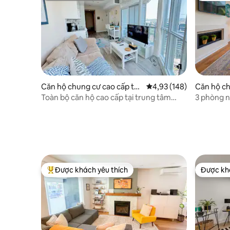
Căn hộ chung cư cao cấp tại
Xếp hạng trung bình 4,9
4,93 (148)
Căn hộ ch
Toronto
Toronto
Toàn bộ căn hộ cao cấp tại trung tâm
3 phòng n
thành phố+bãi đỗ xe
CN, Khu t
Được khách yêu thích
Được khá
Được khách yêu thích nhất
Được khá