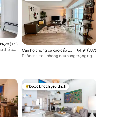
Xếp hạng trung bình 4,78/5, 171 đánh giá
4,78 (171)
ập thể dục
Căn hộ chung cư cao cấp tại
Xếp hạng trung bình 4,
4,91 (337)
xe
Toronto
Phòng suite 1 phòng ngủ sang trọng ngay
trung tâm Toronto
Được khách yêu thích
Được khách yêu thích nhất