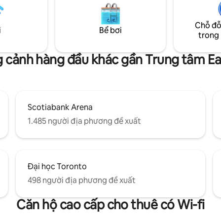
iển, đường mòn và tầm nhìn ra
Tận hưởng khu vườn xinh đẹp 
n trời cũng như công viên giải
hè và nhấm nháp bất kỳ loại nà
ùa hè. Chúng tôi cũng có 2 chiếc
Chỗ đỗ
hơn 15 loại trà và cà phê miễn p
i
Bể bơi
n có thể sử dụng để khám phá.
trong
nhau mà chúng tôi cung cấp. N
này được trang bị ĐẦY ĐỦ.
 cảnh hàng đầu khác gần Trung tâm Ea
Scotiabank Arena
1.485 người địa phương đề xuất
Đại học Toronto
498 người địa phương đề xuất
Căn hộ cao cấp cho thuê có Wi-fi