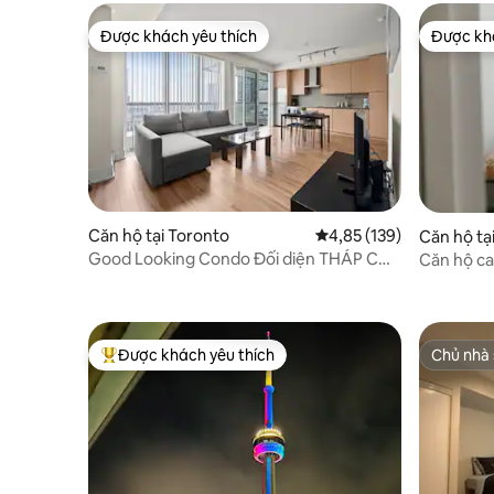
Được khách yêu thích
Được khá
Được khách yêu thích
Được khá
Căn hộ tại Toronto
Xếp hạng trung bình 4,8
4,85 (139)
Căn hộ tạ
Good Looking Condo Đối diện THÁP CN
Căn hộ ca
& MTCC
Core
Được khách yêu thích
Chủ nhà 
Được khách yêu thích nhất
Chủ nhà 