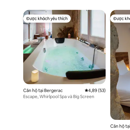
Được khách yêu thích
Được khá
Được khách yêu thích
Được khá
Căn hộ tại Bergerac
Xếp hạng trung bình 4,
4,89 (53)
Escape, Whirlpool Spa và Big Screen
Căn hộ tạ