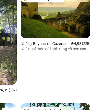
Được khách yêu thích nhất
Nhà tại Beynac-et-Cazenac
Xếp hạng trung bình 4,
4,93 (225)
Nhà nghỉ thôn dã thời trung cổ bên cạnh
Lâu đài với tầm nhìn ra thung lũng!
ếp hạng trung bình 4,95/5, 137 đánh giá
4,95 (137)