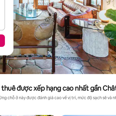
 thuê được xếp hạng cao nhất gần Châ
ng chỗ ở này được đánh giá cao về vị trí, mức độ sạch sẽ và nh