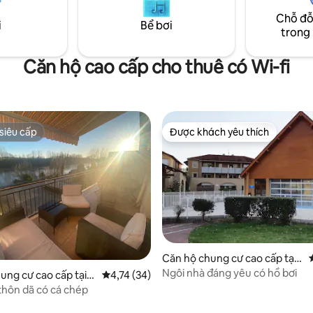
e đạp điện đến nhà nghỉ thôn dã
yêu thích những viên đá cổ, nh
Chỗ đỗ
y, với MBS Bergerac Bike
làng đích thực, đi bộ đường dài
i
Bể bơi
trong
rigord
và cảnh quan bình dị!
Căn hộ cao cấp cho thuê có Wi-fi
siêu cấp
Được khách yêu thích
siêu cấp
Được khách yêu thích
Căn hộ chung cư cao cấp tại
Bergerac
Ngôi nhà đáng yêu có hồ bơi
 5/5, 34 đánh giá
ung cư cao cấp tại
Xếp hạng trung bình 4,74/5, 34 đánh giá
4,74 (34)
on-Libos
thôn dã có cá chép