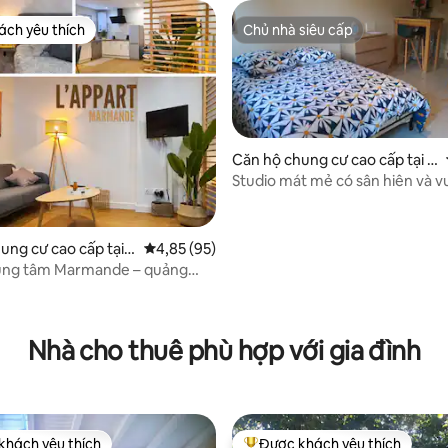
ch yêu thích
Chủ nhà siêu cấp
ch yêu thích
Chủ nhà siêu cấp
Căn hộ chung cư cao cấp tại B
ergerac
Studio mát mẻ có sân hiên và 
ung cư cao cấp tại
Xếp hạng trung bình 4,85/5, 95 đánh giá
4,85 (95)
e
rung tâm Marmande – quảng
hợ
h 5/5, 6 đánh giá
Nhà cho thuê phù hợp với gia đình
khách yêu thích
Được khách yêu thích