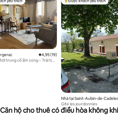
ch yêu thích
Được khách yêu thích
ch yêu thích
Được khách yêu thích nhất
97/5, 30 đánh giá
ergerac
Xếp hạng trung bình 4,95/5, 19 đánh giá
4,95 (19)
hời trung cổ ấm cúng – Trái tim
erac
Nhà tại Saint-Aubin-de-Cadele
Gite les jourdonnies
Căn hộ cho thuê có điều hòa không kh