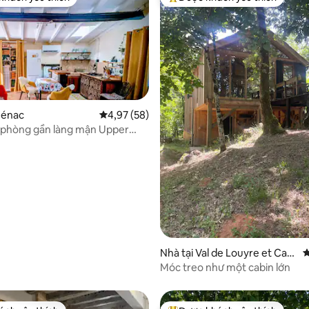
ch yêu thích nhất
Được khách yêu thích nhất
6/5, 223 đánh giá
hénac
Xếp hạng trung bình 4,97/5, 58 đánh giá
4,97 (58)
 phòng gần làng mận Upper
Nhà tại Val de Louyre et Cau
X
deau
Móc treo như một cabin lớn