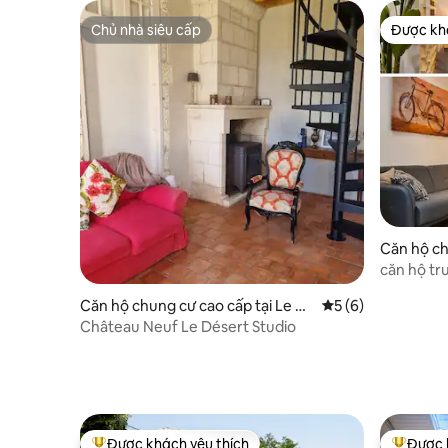
Chủ nhà siêu cấp
Được khá
Chủ nhà siêu cấp
Được khá
Căn hộ ch
Marmand
căn hộ t
trường c
Căn hộ chung cư cao cấp tại Le Pi
Xếp hạng trung bìn
5 (6)
zou
Château Neuf Le Désert Studio
Được khách yêu thích
Được 