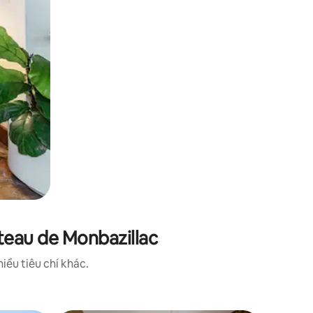
teau de Monbazillac
iều tiêu chí khác.