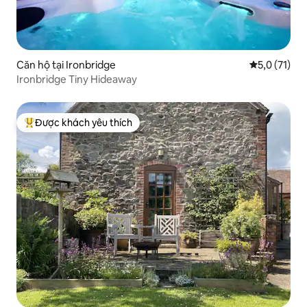
Căn hộ tại Ironbridge
Xếp hạng tru
5,0 (71)
Ironbridge Tiny Hideaway
Được khách yêu thích
Được khách yêu thích nhất