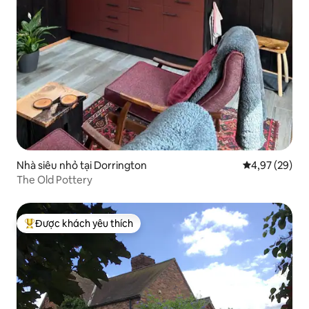
Nhà siêu nhỏ tại Dorrington
Xếp hạng trun
4,97 (29)
The Old Pottery
Được khách yêu thích
Được khách yêu thích nhất