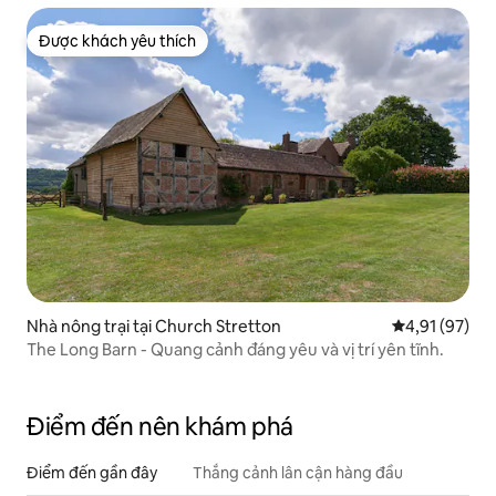
Được khách yêu thích
Được khách yêu thích
Nhà nông trại tại Church Stretton
Xếp hạng trun
4,91 (97)
The Long Barn - Quang cảnh đáng yêu và vị trí yên tĩnh.
Điểm đến nên khám phá
Điểm đến gần đây
Thắng cảnh lân cận hàng đầu