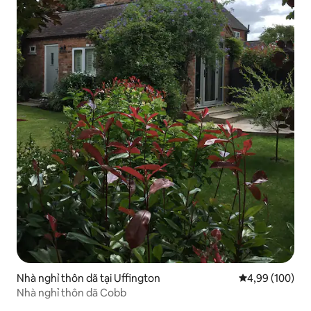
Nhà nghỉ thôn dã tại Uffington
Xếp hạng trung
4,99 (100)
Nhà nghỉ thôn dã Cobb