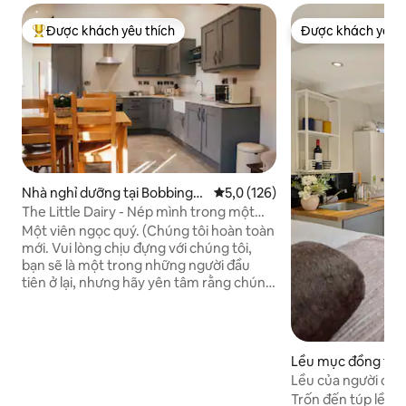
Được khách yêu thích
Được khách yêu t
Được khách yêu thích nhất
Được khách yêu t
Nhà nghỉ dưỡng tại Bobbingto
Xếp hạng trung bình 5,0/5, 126
5,0 (126)
n
The Little Dairy - Nép mình trong một
trang trại làm việc
Một viên ngọc quý. (Chúng tôi hoàn toàn
mới. Vui lòng chịu đựng với chúng tôi,
bạn sẽ là một trong những người đầu
tiên ở lại, nhưng hãy yên tâm rằng chúng
tôi sẽ làm hết sức mình để đảm bảo thời
gian lưu trú của bạn là không thể tin
được). Bạn sẽ ở trong một nhà kho được
chuyển đổi một cách thông cảm nép
Lều mục đồng tại
mình trong một trang trại đang hoạt
Lều của người chăn
động. Tự phục vụ, với lợi thế bổ sung của
tư nhìn ra hồ
Trốn đến túp lều 
hai quán rượu tuyệt vời trong khoảng