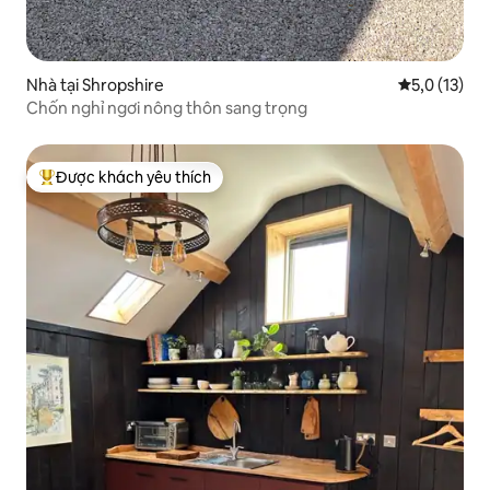
Nhà tại Shropshire
Xếp hạng tru
5,0 (13)
Chốn nghỉ ngơi nông thôn sang trọng
Được khách yêu thích
Được khách yêu thích nhất