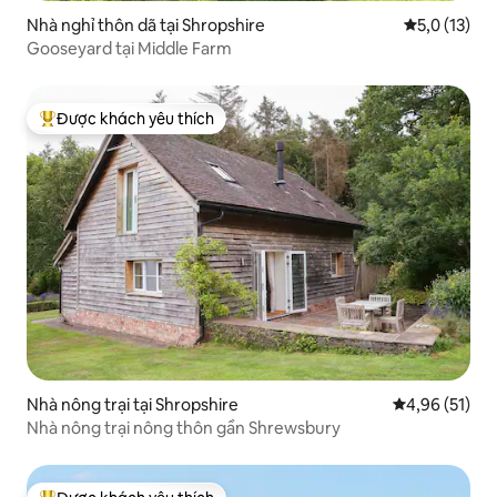
Nhà nghỉ thôn dã tại Shropshire
Xếp hạng tru
5,0 (13)
Gooseyard tại Middle Farm
Được khách yêu thích
Được khách yêu thích nhất
Nhà nông trại tại Shropshire
Xếp hạng trun
4,96 (51)
Nhà nông trại nông thôn gần Shrewsbury