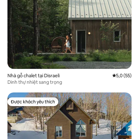
Nhà gỗ chalet tại Disraeli
Xếp hạng tru
5,0 (55)
Dinh thự nhiệt sang trọng
Được khách yêu thích
Được khách yêu thích