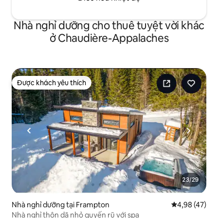
Nhà nghỉ dưỡng cho thuê tuyệt vời khác
ở Chaudière-Appalaches
Được khách yêu thích
Được khách yêu thích
Nhà nghỉ dưỡng tại Frampton
Xếp hạng trun
4,98 (47)
Nhà nghỉ thôn dã nhỏ quyến rũ với spa