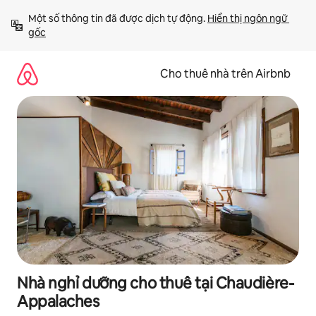
Chuyển
Một số thông tin đã được dịch tự động. 
Hiển thị ngôn ngữ 
đến
gốc
nội
dung
Cho thuê nhà trên Airbnb
Nhà nghỉ dưỡng cho thuê tại Chaudière-
Appalaches