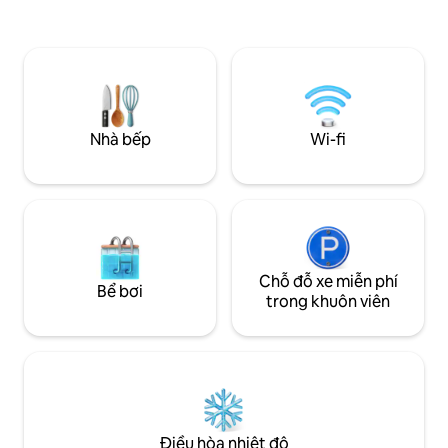
đến một trải nghi
Công viên khu vực Appalachian (rái cá
phẩm điêu khắc lấ
cách đó 5 km), những con đường mòn đi
nhiên, bếp đốt củi
xe đạp leo núi và trượt tuyết gần đó, một
đường mòn riêng v
con đường dành cho xe đạp, v.v.
ra núi. Solästä: án
ẩn. Thú cưng được
Nhà bếp
Wi-fi
Chỗ đỗ xe miễn phí
Bể bơi
trong khuôn viên
Điều hòa nhiệt độ