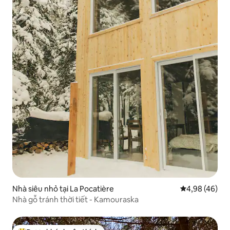
Nhà siêu nhỏ tại La Pocatière
Xếp hạng trun
4,98 (46)
Nhà gỗ tránh thời tiết - Kamouraska