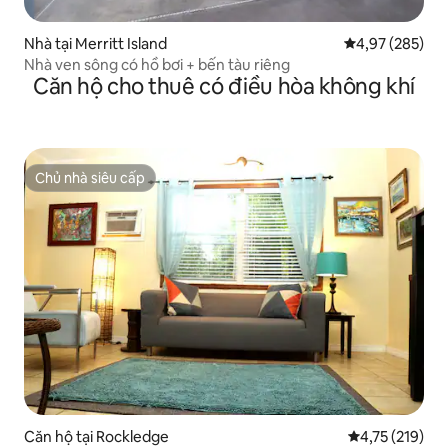
Nhà tại Merritt Island
Xếp hạng trung
4,97 (285)
Nhà ven sông có hồ bơi + bến tàu riêng
Căn hộ cho thuê có điều hòa không khí
Chủ nhà siêu cấp
Chủ nhà siêu cấp
Căn hộ tại Rockledge
Xếp hạng trung
4,75 (219)