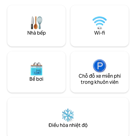
toàn, đây là nơi t
chèo thuyền kayak, chèo thuyền, thuê
mang tính biểu tượng!☀️ Nằm 
tàu đi câu cá, Cocoa Village Playhouse,
để đến Trung tâm
Trung tâm Vũ trụ Kennedy, Sở thú
Canaveral, các đi
Brevard, Khu phức hợp USSSA Space
phương và bờ biển 
Coast, bến du thuyền Port Canaveral và
Cocoa nhanh chón
nhiều nơi khác!
Nhà bếp
Wi-fi
gia đình và những
gian!
Chỗ đỗ xe miễn phí
Bể bơi
trong khuôn viên
Điều hòa nhiệt độ