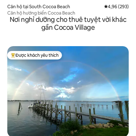
Căn hộ tại South Cocoa Beach
Xếp hạng trung
4,96 (293)
Căn hộ hướng biển Cocoa Beach
Nơi nghỉ dưỡng cho thuê tuyệt vời khác
gần Cocoa Village
Được khách yêu thích
Được khách yêu thích nhất