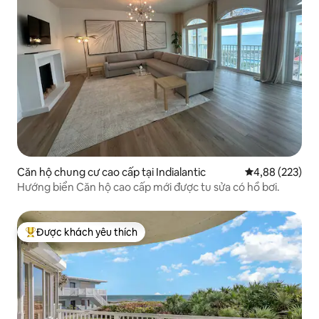
Căn hộ chung cư cao cấp tại Indialantic
Xếp hạng trung
4,88 (223)
Hướng biển Căn hộ cao cấp mới được tu sửa có hồ bơi.
Được khách yêu thích
Được khách yêu thích nhất