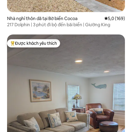
Nhà nghỉ thôn dã tại Bờ biển Cocoa
Xếp hạng trun
5,0 (169)
217 Dolphin | 3 phút đi bộ đến bãi biển | Giường King
Được khách yêu thích
Được khách yêu thích nhất