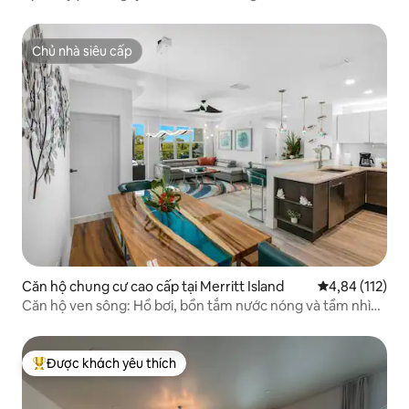
bơi
Chủ nhà siêu cấp
Chủ nhà siêu cấp
Căn hộ chung cư cao cấp tại Merritt Island
Xếp hạng trung
4,84 (112)
Căn hộ ven sông: Hồ bơi, bồn tắm nước nóng và tầm nhìn
ra mặt nước!
Được khách yêu thích
Được khách yêu thích nhất