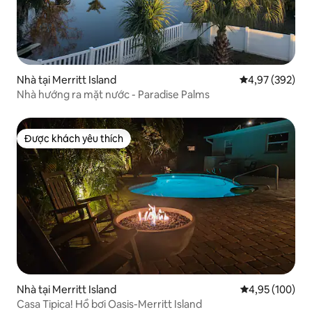
Nhà tại Merritt Island
Xếp hạng trung
4,97 (392)
Nhà hướng ra mặt nước - Paradise Palms
Được khách yêu thích
Được khách yêu thích
Nhà tại Merritt Island
Xếp hạng trung
4,95 (100)
Casa Tipica! Hồ bơi Oasis-Merritt Island