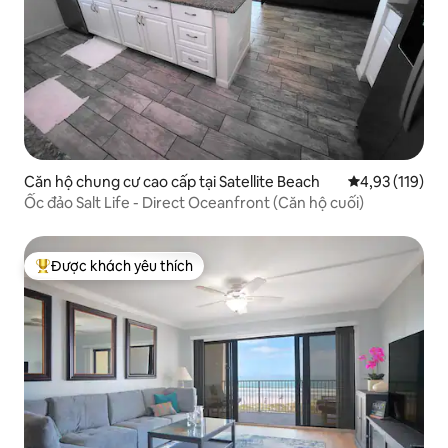
Căn hộ chung cư cao cấp tại Satellite Beach
Xếp hạng trung
4,93 (119)
Ốc đảo Salt Life - Direct Oceanfront (Căn hộ cuối)
Được khách yêu thích
Được khách yêu thích nhất