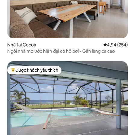
Nhà tại Cocoa
Xếp hạng trung
4,94 (254)
Ngôi nhà mơ ước hiện đại có hồ bơi - Gần làng ca cao
Được khách yêu thích
Được khách yêu thích nhất