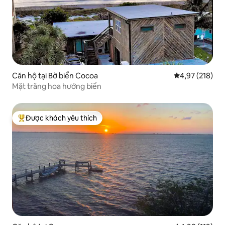
Căn hộ tại Bờ biển Cocoa
Xếp hạng trung
4,97 (218)
Mặt trăng hoa hướng biển
Được khách yêu thích
Được khách yêu thích nhất