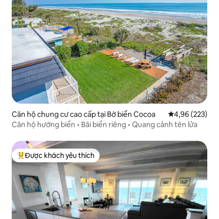
Căn hộ chung cư cao cấp tại Bờ biển Cocoa
Xếp hạng trung
4,96 (223)
Căn hộ hướng biển • Bãi biển riêng • Quang cảnh tên lửa
Được khách yêu thích
Được khách yêu thích nhất