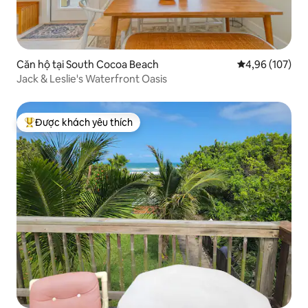
Căn hộ tại South Cocoa Beach
Xếp hạng trung
4,96 (107)
Jack & Leslie's Waterfront Oasis
Được khách yêu thích
Được khách yêu thích nhất