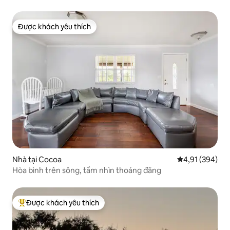
Được khách yêu thích
Được khách yêu thích
Nhà tại Cocoa
Xếp hạng trung
4,91 (394)
Hòa bình trên sông, tầm nhìn thoáng đãng
Được khách yêu thích
Được khách yêu thích nhất