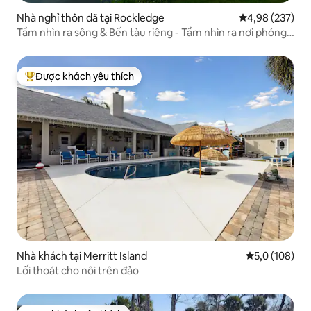
Nhà nghỉ thôn dã tại Rockledge
Xếp hạng trung
4,98 (237)
Tầm nhìn ra sông & Bến tàu riêng - Tầm nhìn ra nơi phóng
tên lửa
Được khách yêu thích
Được khách yêu thích nhất
Nhà khách tại Merritt Island
Xếp hạng trun
5,0 (108)
Lối thoát cho nôi trên đảo