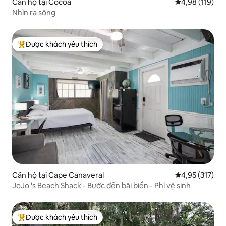
Căn hộ tại Cocoa
Xếp hạng trung
4,98 (119)
Nhìn ra sông
Được khách yêu thích
Được khách yêu thích nhất
Căn hộ tại Cape Canaveral
Xếp hạng trung
4,95 (317)
JoJo 's Beach Shack - Bước đến bãi biển - Phí vệ sinh
Được khách yêu thích
Được khách yêu thích nhất