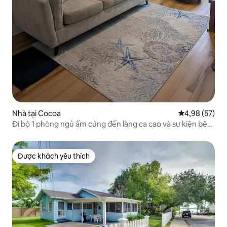
Nhà tại Cocoa
Xếp hạng trun
4,98 (57)
Đi bộ 1 phòng ngủ ấm cúng đến làng ca cao và sự kiện bên
bờ sông
Được khách yêu thích
Được khách yêu thích