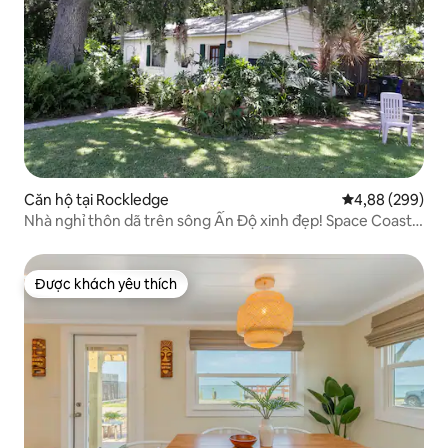
Căn hộ tại Rockledge
Xếp hạng trung
4,88 (299)
Nhà nghỉ thôn dã trên sông Ấn Độ xinh đẹp! Space Coast,
Florida
Được khách yêu thích
Được khách yêu thích