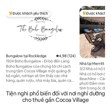
Được khách yêu thích
Được khách yêu
Được khách yêu thích nhất
Được khách yêu t
Bungalow tại Rockledge
Xếp hạng trung bình 4,98/5, 124
4,98 (124)
1924 Boho Bungalow • Đi bộ đến Làng
Nhà tại Merritt Isl
Boho Bungalow của chúng tôi chỉ cách
3/2 Nhà có hồ bơi 
trung tâm Cocoa Village một quãng đi
Cảng / Bãi biển!
Nhà có hồ bơi đẹp
bộ ngắn, nơi bạn sẽ tìm thấy các nhà
Beachline – Cách 
hàng, quán rượu, nhà máy bia, quán cà
phút! Đắm mình trong khung cảnh yên
phê, phòng tập yoga, cửa hàng đồ cổ và
tĩnh trong ốc đảo 
phòng trưng bày nghệ thuật địa phương
Tiện nghi phổ biến đối với nơi nghỉ dưỡng
phòng tắm đã được
đầy quyến rũ. Chỉ cách Cocoa Beach 8
một hồ bơi sâu 8ft 
cho thuê gần Cocoa Village
dặm và gần các điểm tham quan ở Space
là một điểm nhấn c
Coast – tận hưởng việc đạp xe/đi bộ dọc
sân thượng rộng rã
theo Historic Rockledge Drive, chèo ván,