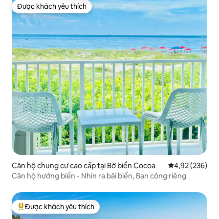
Được khách yêu thích
Được khách yêu thích
Căn hộ chung cư cao cấp tại Bờ biển Cocoa
Xếp hạng trung
4,92 (236)
Căn hộ hướng biển - Nhìn ra bãi biển, Ban công riêng
Được khách yêu thích
Được khách yêu thích nhất