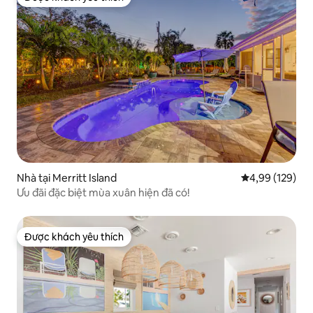
Được khách yêu thích
Nhà tại Merritt Island
Xếp hạng trung
4,99 (129)
Ưu đãi đặc biệt mùa xuân hiện đã có!
Được khách yêu thích
Được khách yêu thích