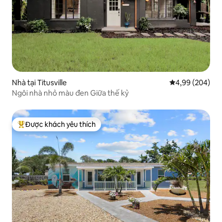
Nhà tại Titusville
Xếp hạng trung 
4,99 (204)
Ngôi nhà nhỏ màu đen Giữa thế kỷ
Được khách yêu thích
Được khách yêu thích nhất