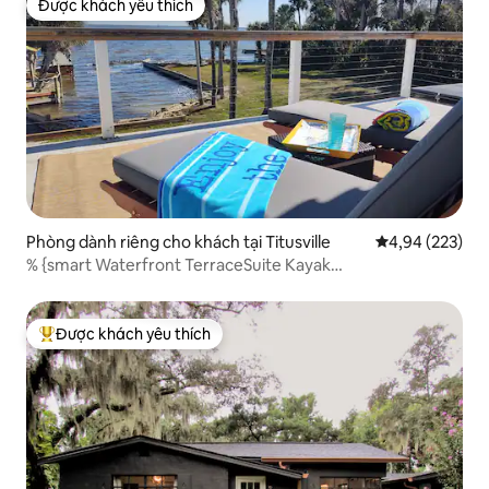
Được khách yêu thích
Được khách yêu thích
Phòng dành riêng cho khách tại Titusville
Xếp hạng trung
4,94 (223)
% {smart Waterfront TerraceSuite Kayak
DockSepEntrance
Được khách yêu thích
Được khách yêu thích nhất