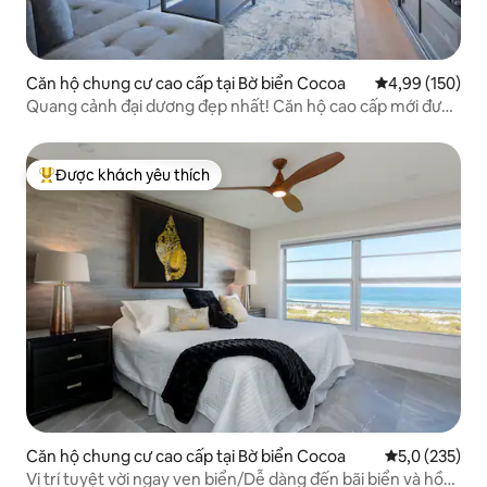
Căn hộ chung cư cao cấp tại Bờ biển Cocoa
Xếp hạng trung
4,99 (150)
Quang cảnh đại dương đẹp nhất! Căn hộ cao cấp mới được
cải tạo có hồ bơi
Được khách yêu thích
Được khách yêu thích nhất
Căn hộ chung cư cao cấp tại Bờ biển Cocoa
Xếp hạng trun
5,0 (235)
Vị trí tuyệt vời ngay ven biển/Dễ dàng đến bãi biển và hồ