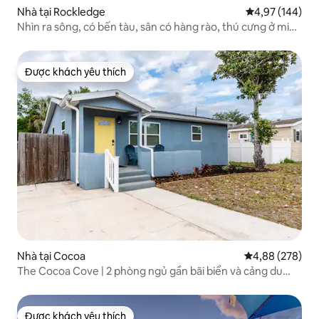
Nhà tại Rockledge
Xếp hạng trung
4,97 (144)
Nhìn ra sông, có bến tàu, sân có hàng rào, thú cưng ở miễn
phí!
Được khách yêu thích
Được khách yêu thích
Nhà tại Cocoa
Xếp hạng trung
4,88 (278)
The Cocoa Cove | 2 phòng ngủ gần bãi biển và cảng du
thuyền
Được khách yêu thích