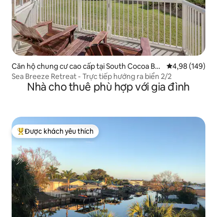
Căn hộ chung cư cao cấp tại South Cocoa Be
Xếp hạng trung
4,98 (149)
ach
Sea Breeze Retreat - Trực tiếp hướng ra biển 2/2
Nhà cho thuê phù hợp với gia đình
Được khách yêu thích
Được khách yêu thích nhất