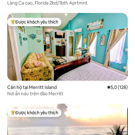
Làng Ca cao, Florida 2bd/1bth Aprtmnt
Được khách yêu thích
Được khách yêu thích nhất
Căn hộ tại Merritt Island
Xếp hạng trun
5,0 (128)
Nơi ẩn náu trên đảo Merritt
Được khách yêu thích
Được khách yêu thích nhất