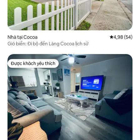
Nhà tại Cocoa
Xếp hạng trun
4,98 (54)
Gió biển: Đi bộ đến Làng Cocoa lịch sử
Được khách yêu thích
Được khách yêu thích