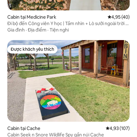
Cabin tại Medicine Park
Xếp hạng trun
4,95 (40)
Đi bộ đến Công viên Y học | Tầm nhìn + Lò sưởi ngoài trời |
8 người
Gia đình
·
Địa điểm
·
Tiện nghi
Được khách yêu thích
Được khách yêu thích
Cabin tại Cache
Xếp hạng trung
4,93 (107)
Cabin Seek n Snore Wildlife Spy gần núi Cache