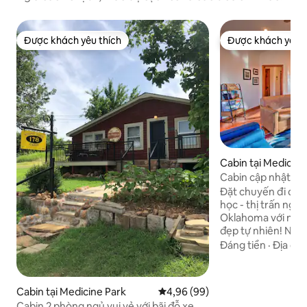
Được khách yêu thích
Được khách yêu t
Được khách yêu thích
Được khách yêu t
Cabin tại Medicine
Cabin cập nhật vớ
1 Mi to Lake
Đặt chuyến đi của
học - thị trấn ngh
Oklahoma với nét q
đẹp tự nhiên! Nhà
giường, 2 phòng tắ
Đáng tiền
·
Địa đi
đại, bếp đầy đủ ti
trang bị nội thất n
Wichita ngoạn mục
Cabin tại Medicine Park
Xếp hạng trung bình 4,96/5, 99
4,96 (99)
hãy ghé thăm Lak
Cabin 2 phòng ngủ vui vẻ với bãi đỗ xe