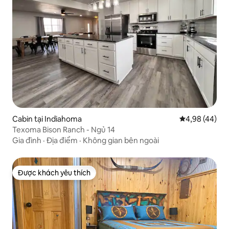
Cabin tại Indiahoma
Xếp hạng trun
4,98 (44)
Texoma Bison Ranch - Ngủ 14
Gia đình
·
Địa điểm
·
Không gian bên ngoài
Được khách yêu thích
Được khách yêu thích