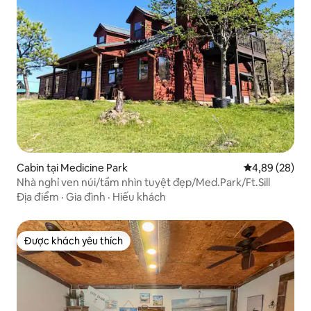
Cabin tại Medicine Park
Xếp hạng trun
4,89 (28)
Nhà nghỉ ven núi/tầm nhìn tuyệt đẹp/Med.Park/Ft.Sill
Địa điểm
·
Gia đình
·
Hiếu khách
Được khách yêu thích
Được khách yêu thích