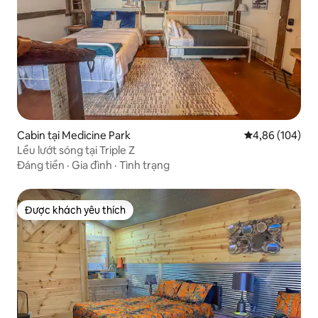
Cabin tại Medicine Park
Xếp hạng trung
4,86 (104)
Lều lướt sóng tại Triple Z
Đáng tiền
·
Gia đình
·
Tình trạng
Được khách yêu thích
Được khách yêu thích