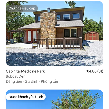
Chủ nhà siêu cấp
Chủ nhà siêu cấp
Cabin tại Medicine Park
Xếp hạng trun
4,86 (51)
Bobcat Den
Đáng tiền
·
Gia đình
·
Phòng tắm
Được khách yêu thích
Được khách yêu thích