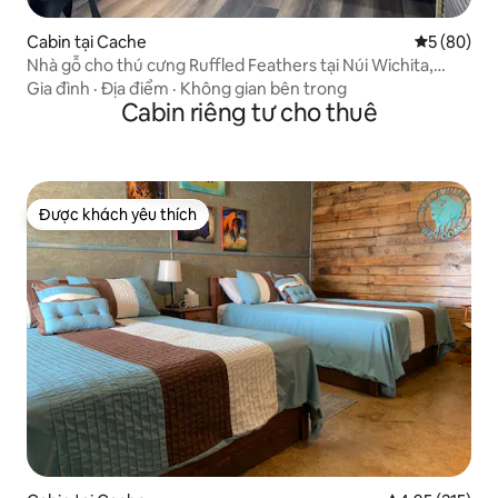
Cabin tại Cache
Xếp hạng t
5 (80)
Nhà gỗ cho thú cưng Ruffled Feathers tại Núi Wichita,
Cache
Gia đình
·
Địa điểm
·
Không gian bên trong
Cabin riêng tư cho thuê
Được khách yêu thích
Được khách yêu thích