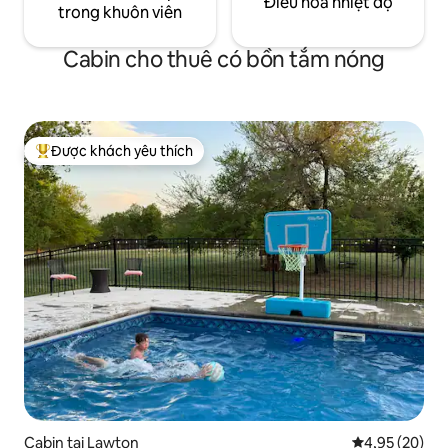
Điều hòa nhiệt độ
trong khuôn viên
Cabin cho thuê có bồn tắm nóng
Được khách yêu thích
Được khách yêu thích nhất
Cabin tại Lawton
Xếp hạng trun
4,95 (20)