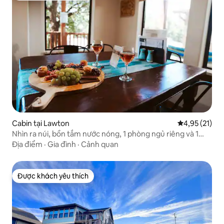
Cabin tại Lawton
Xếp hạng trun
4,95 (21)
Nhìn ra núi, bồn tắm nước nóng, 1 phòng ngủ riêng và 1
phòng ngủ trên gác lửng
Địa điểm
·
Gia đình
·
Cảnh quan
Được khách yêu thích
Được khách yêu thích