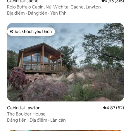
Cabin tại Cache
Xếp hạng trung
4,95 (315)
Rojo Buffalo Cabin, Núi Wichita, Cache, Lawton
Địa điểm
·
Đáng tiền
·
Yên tĩnh
Được khách yêu thích
Được khách yêu thích
Cabin tại Lawton
Xếp hạng trun
4,87 (62)
The Boulder House
Đáng tiền
·
Địa điểm
·
Lân cận