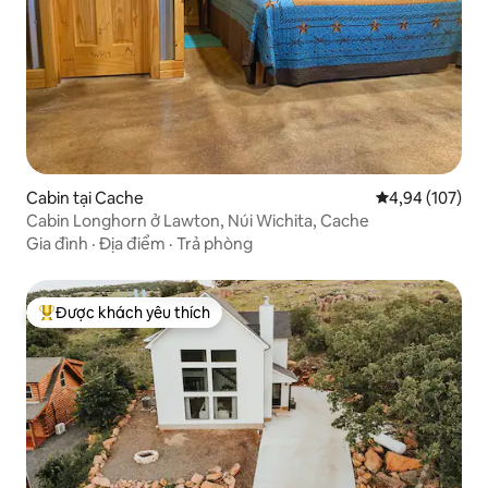
Cabin tại Cache
Xếp hạng trung
4,94 (107)
Cabin Longhorn ở Lawton, Núi Wichita, Cache
Gia đình
·
Địa điểm
·
Trả phòng
Được khách yêu thích
Được khách yêu thích nhất