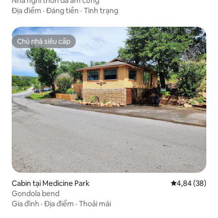
Nhà nghỉ thôn dã ấm cúng
Địa điểm
·
Đáng tiền
·
Tình trạng
Chủ nhà siêu cấp
Chủ nhà siêu cấp
Cabin tại Medicine Park
Xếp hạng trun
4,84 (38)
Gondola bend
Gia đình
·
Địa điểm
·
Thoải mái