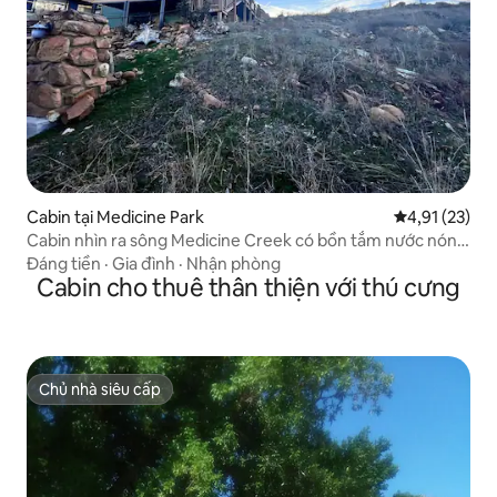
Cabin tại Medicine Park
Xếp hạng trun
4,91 (23)
Cabin nhìn ra sông Medicine Creek có bồn tắm nước nóng
- 2 phòng ngủ
Đáng tiền
·
Gia đình
·
Nhận phòng
Cabin cho thuê thân thiện với thú cưng
Chủ nhà siêu cấp
Chủ nhà siêu cấp