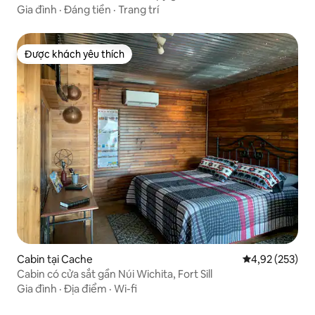
Gia đình
·
Đáng tiền
·
Trang trí
Được khách yêu thích
Được khách yêu thích
Cabin tại Cache
Xếp hạng trung
4,92 (253)
Cabin có cửa sắt gần Núi Wichita, Fort Sill
Gia đình
·
Địa điểm
·
Wi-fi