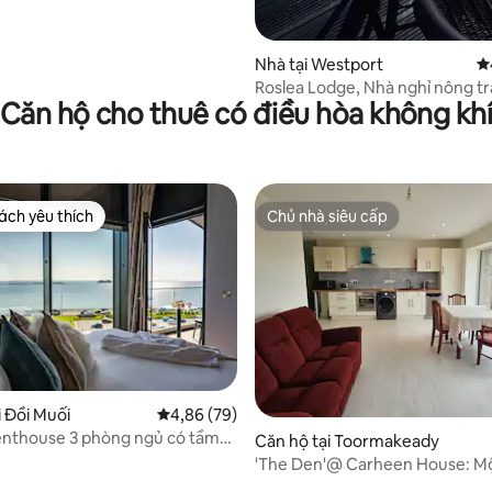
Nhà tại Westport
X
Roslea Lodge, Nhà nghỉ nông tr
Căn hộ cho thuê có điều hòa không kh
trọng với tầm nhìn tuyệt đẹp
ch yêu thích
Chủ nhà siêu cấp
ch yêu thích
Chủ nhà siêu cấp
i Đồi Muối
Xếp hạng trung bình 4,86/5, 79 đánh giá
4,86 (79)
enthouse 3 phòng ngủ có tầm
4/5, 272 đánh giá
Căn hộ tại Toormakeady
ển
'The Den'@ Carheen House: M
đi chơi ở vùng nông thôn