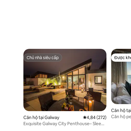
Chủ nhà siêu cấp
Được khá
Chủ nhà siêu cấp
Được khá
Căn hộ tạ
Căn hộ p
Căn hộ tại Galway
Xếp hạng trung bình 4,8
4,84 (272)
nhìn ra bi
Exquisite Galway City Penthouse– Sleeps
7