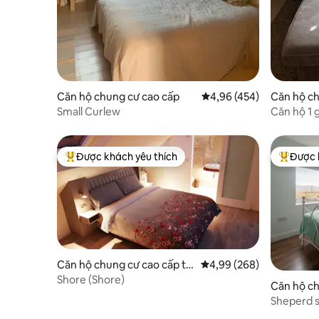
Căn hộ chung cư cao cấp
Xếp hạng trung bình 4,9
4,96 (454)
Căn hộ ch
Clifden
Small Curlew
Căn hộ 1 
5 phút đi 
Được khách yêu thích
Được 
Được khách yêu thích nhất
Được khá
Căn hộ chung cư cao cấp tại
Xếp hạng trung bình 4,9
4,99 (268)
Carraroe
Shore (Shore)
Căn hộ ch
Sheperd s