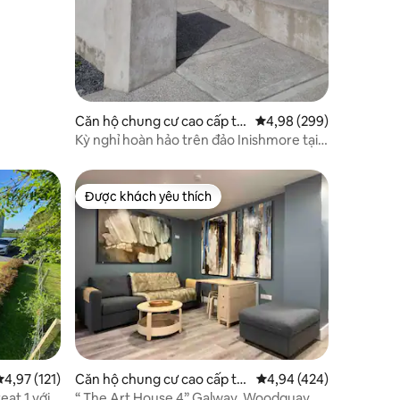
Căn hộ chung cư cao cấp tại
Xếp hạng trung bình 4,
4,98 (299)
Galway
Kỳ nghỉ hoàn hảo trên đảo Inishmore tại
Seaside Apt
Được khách yêu thích
Được khách yêu thích
ếp hạng trung bình 4,97/5, 121 đánh giá
4,97 (121)
Căn hộ chung cư cao cấp tại
Xếp hạng trung bình 4,
4,94 (424)
Galway
eat 1 với
“ The Art House 4” Galway, Woodquay