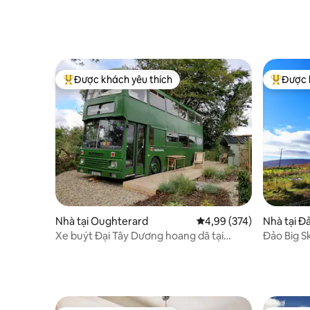
Được khách yêu thích
Được 
Được khách yêu thích nhất
Được khá
Nhà tại Oughterard
Xếp hạng trung bình 4,9
4,99 (374)
Nhà tại Đả
Xe buýt Đại Tây Dương hoang dã tại
Đảo Big S
Aishling Cottage