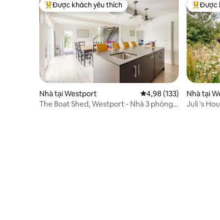
Được khách yêu thích
Được 
Được khách yêu thích nhất
Được khá
Nhà tại Westport
Xếp hạng trung bình 4,9
4,98 (133)
Nhà tại W
The Boat Shed, Westport - Nhà 3 phòng
Juli 's Ho
ngủ sang trọng
nhìn tuyệ