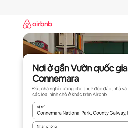
Chuyển
đến
nội
dung
Nơi ở gần Vườn quốc gia
Connemara
Đặt nhà nghỉ dưỡng cho thuê độc đáo, nhà và
các loại hình chỗ ở khác trên Airbnb
Vị trí
Khi có kết quả, hãy điều hướng bằng phím mũi t
Nhận phòng