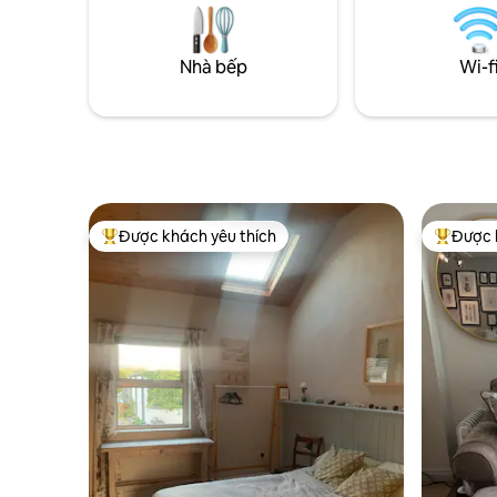
thành phố Galway (thủ đô văn hóa của
những ai 
Ireland) 25 phút lái xe nhưng hoàn toàn
tĩnh và m
đắm chìm trong vẻ đẹp hoang dã của
khung cản
Nhà bếp
Wi-f
Connemara.
Được khách yêu thích
Được 
Được khách yêu thích nhất
Được khá