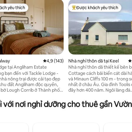
ch yêu thích
Được khách yêu thích
ch yêu thích
Được khách yêu thích nhất
4/5, 360 đánh giá
alway
Xếp hạng trung bình 4,9/5, 143 đánh giá
4,9 (143)
Nhà nghỉ thôn dã tại Keel
X
dge tại Angliham Estate
Nhà nghỉ thôn dã thiết kế bên b
Wild Atlantic Way
 bạn đến với Tackle Lodge -
Cottage cách bãi biển cát dài 
nhà nông trại được cải tạo đẹp
và Minaun Cliffs 100 m - trong 
khu đất Angliham độc quyền,
nhất ở châu Âu. Gia đình Toolis
 bờ Lough Corrib ở Thành phố
đây hơn 400 năm. Ngôi làng đá
ơi nghỉ dưỡng độc đáo này pha
Dookinella hoang vắng vẫn đứn
quyến rũ mộc mạc với nội thất
cánh đồng bên cạnh. Làng Keel cách 5
ối với nơi nghỉ dưỡng cho thuê gần Vư
, hiện đại. Hãy nghĩ đến tầm
phút lái xe với các nhà hàng, ng
ồ, hoàn thiện cao cấp và tầm
thịt bò địa phương bán thịt cừu 
ồ yên bình. Được bao quanh bởi
ngư dân bán từ thuyền. Trường 
ên nhưng chỉ cách thành phố vài
sóng cho mọi lứa tuổi. Những c
à nơi nghỉ ngơi hoàn hảo cho
bộ tuyệt vời bắt đầu ngay tại cử