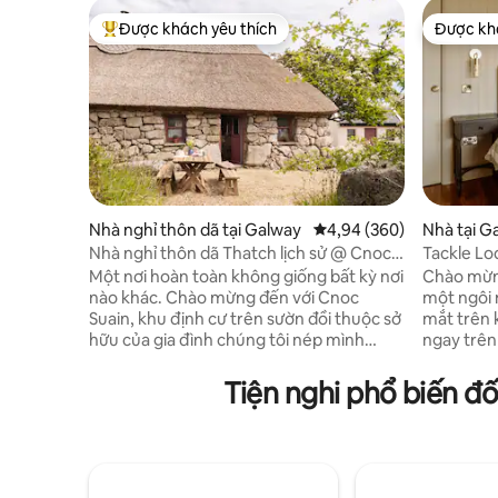
Được khách yêu thích
Được khá
Được khách yêu thích nhất
Được khá
Nhà nghỉ thôn dã tại Galway
Xếp hạng trung bình 4,9
4,94 (360)
Nhà tại G
Nhà nghỉ thôn dã Thatch lịch sử @ Cnoc
Tackle Lo
Suain từng đoạt giải thưởng
Một nơi hoàn toàn không giống bất kỳ nơi
Chào mừng
nào khác. Chào mừng đến với Cnoc
một ngôi 
Suain, khu định cư trên sườn đồi thuộc sở
mắt trên 
hữu của gia đình chúng tôi nép mình
ngay trên
trong một cảnh quan nông thôn mê hoặc
Galway. N
ở khu vực Gaeltacht của Connemara.
trộn nét 
Tiện nghi phổ biến đ
Nằm trên một tuyến đường đạp xe phổ
thanh lịch
biến giữa hai ngôi làng:Spiddal(6,5 km)
nhìn ra h
cho bãi biển, đồ thủ công & âm nhạc và
nhìn ra h
Moycullen (8,5 km)cho chợ nông sản thứ
thiên nhi
Sáu và trung tâm phiêu lưu. Chỉ cách
phút, đó l