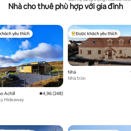
Nhà cho thuê phù hợp với gia đình
tầm nhìn Burren
khách yêu thích
Được khách yêu thích
ch yêu thích nhất
Được khách yêu thích nhất
Nhà
Nhà tròn
9/5, 374 đánh giá
o Achill
Xếp hạng trung bình 4,96/5, 248 đánh giá
4,96 (248)
ky Hideaway