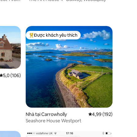
Được khách yêu thích
Được khách yêu thích nhất
Xếp hạng trung bình 5,0/5, 106 đánh giá
5,0 (106)
Nhà tại Carrowholly
Xếp hạng trung bình 4,
4,99 (192)
Seashore House Westport