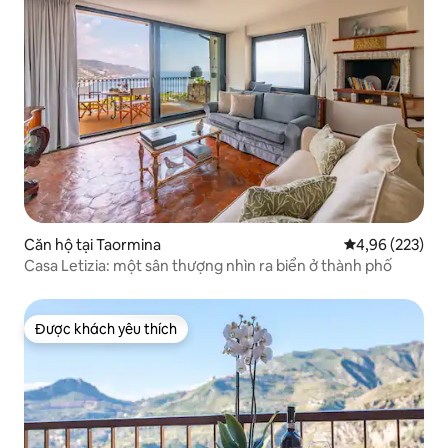
Căn hộ tại Taormina
Xếp hạng trung
4,96 (223)
Casa Letizia: một sân thượng nhìn ra biển ở thành phố
Được khách yêu thích
Được khách yêu thích