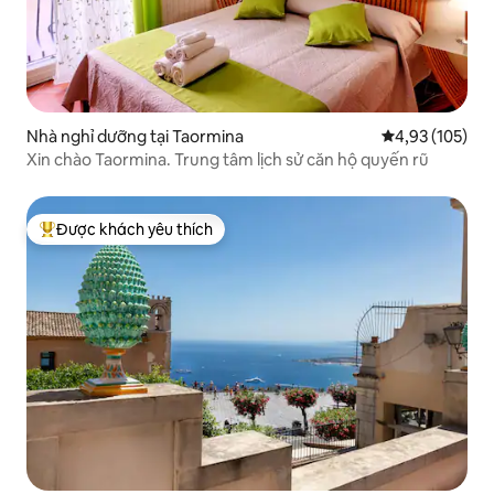
Nhà nghỉ dưỡng tại Taormina
Xếp hạng trung
4,93 (105)
Xin chào Taormina. Trung tâm lịch sử căn hộ quyến rũ
Được khách yêu thích
Được khách yêu thích nhất