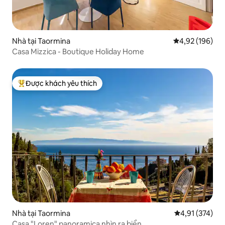
Nhà tại Taormina
Xếp hạng trung
4,92 (196)
Casa Mizzica - Boutique Holiday Home
Được khách yêu thích
Được khách yêu thích nhất
Nhà tại Taormina
Xếp hạng trung
4,91 (374)
Casa "Loren" panoramica nhìn ra biển