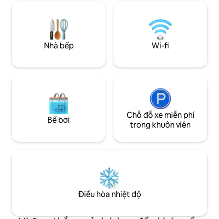
cũng có bãi đỗ xe 
với TV THÔNG MINH 75' QLED nằm
Hoàn hảo cho các g
trong phòng chính trong một khung
nhóm tìm kiếm sự r
cảnh đẹp với tầm nhìn ngoạn mục. Ga-ra
một kỳ nghỉ độc q
theo yêu cầu, được xác nhận tại thời
Nhà bếp
Wi-fi
điểm đặt phòng (15,00 EUR mỗi ngày).
Chỗ đỗ xe miễn phí
Bể bơi
trong khuôn viên
Điều hòa nhiệt độ