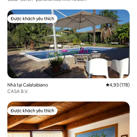
Được khách yêu thích
Được khách yêu thích
Nhà tại Calatabiano
Xếp hạng trung
4,93 (178)
CASA B.V.
Được khách yêu thích
Được khách yêu thích