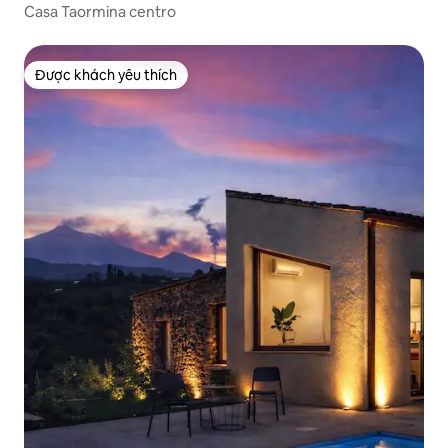
Casa Taormina centro
Được khách yêu thích
Được khách yêu thích