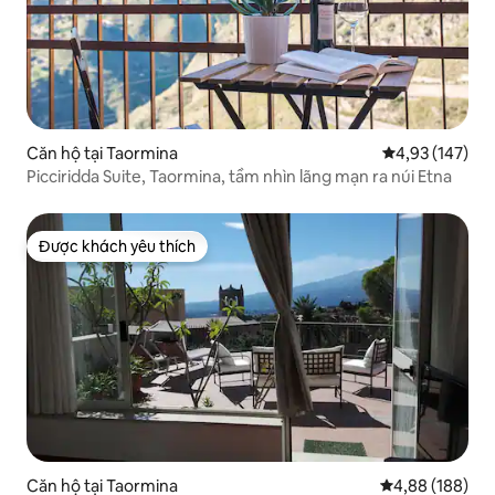
Căn hộ tại Taormina
Xếp hạng trung
4,93 (147)
Picciridda Suite, Taormina, tầm nhìn lãng mạn ra núi Etna
Được khách yêu thích
Được khách yêu thích
Căn hộ tại Taormina
Xếp hạng trung
4,88 (188)