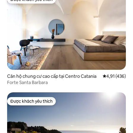
Được khách yêu thích
Căn hộ chung cư cao cấp tại Centro Catania
Xếp hạng trung
4,91 (436)
Forte Santa Barbara
Được khách yêu thích
Được khách yêu thích