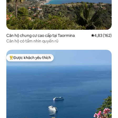
Căn hộ chung cư cao cấp tại Taormina
Xếp hạng trung
4,83 (162)
Căn hộ có tầm nhìn quyến rũ
Được khách yêu thích
Được khách yêu thích nhất