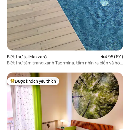
Biệt thự tại Mazzarò
Xếp hạng trung
4,95 (191)
Biệt thự tâm trạng xanh Taormina, tầm nhìn ra biển và hồ
bơi
Được khách yêu thích
Được khách yêu thích nhất