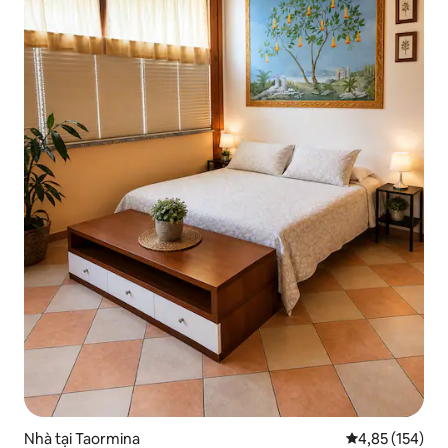
Nhà tại Taormina
Xếp hạng trung
4,85 (154)