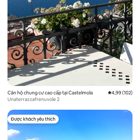
Căn hộ chung cư cao cấp tại Castelmola
Xếp hạng trung
4,99 (102)
Unaterrazzafrenuvole 2
Được khách yêu thích
Được khách yêu thích