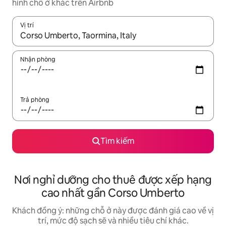
hình chỗ ở khác trên Airbnb
Vị trí
Khi có kết quả, hãy điều hướng bằng phím mũi tên lên và xuốn
Nhận phòng
Trả phòng
Tìm kiếm
Nơi nghỉ dưỡng cho thuê được xếp hạng
cao nhất gần Corso Umberto
Khách đồng ý: những chỗ ở này được đánh giá cao về vị
trí, mức độ sạch sẽ và nhiều tiêu chí khác.