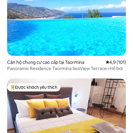
Căn hộ chung cư cao cấp tại Taormina
Xếp hạng trun
4,9 (101)
Panoramic Residence Taormina SeaView Terrace+Hồ bơi
Được khách yêu thích
Được khách yêu thích nhất