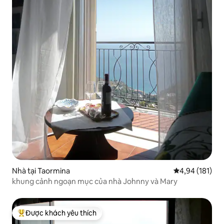
Nhà tại Taormina
Xếp hạng trung
4,94 (181)
khung cảnh ngoạn mục của nhà Johnny và Mary
Được khách yêu thích
Được khách yêu thích nhất