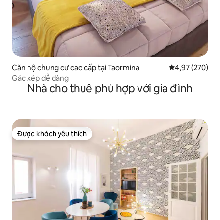
Căn hộ chung cư cao cấp tại Taormina
Xếp hạng trung
4,97 (270)
Gác xép dễ dàng
Nhà cho thuê phù hợp với gia đình
Được khách yêu thích
Được khách yêu thích