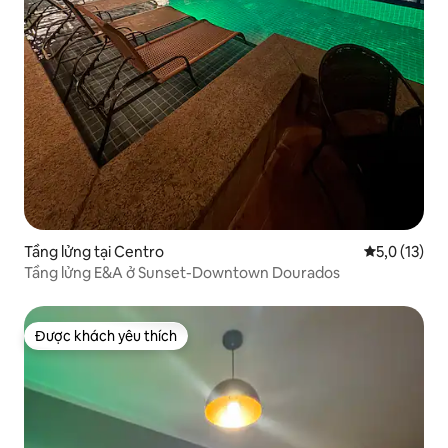
Tầng lửng tại Centro
Xếp hạng tru
5,0 (13)
Tầng lửng E&A ở Sunset-Downtown Dourados
Được khách yêu thích
Được khách yêu thích