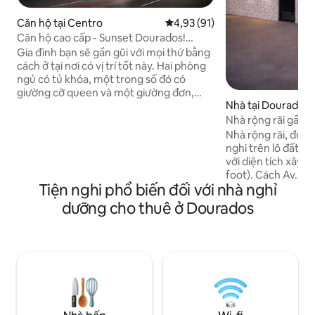
Căn hộ tại Centro
Xếp hạng trung bình 4,93/5, 91
4,93 (91)
Căn hộ cao cấp - Sunset Dourados!
Tuyệt vời
Gia đình bạn sẽ gần gũi với mọi thứ bằng
cách ở tại nơi có vị trí tốt này. Hai phòng
ngủ có tủ khóa, một trong số đó có
giường cỡ queen và một giường đơn,
Nhà tại Dourados
một giường gấp bổ sung. Thiết bị thế hệ
mới nhất, máy giặt và máy sấy. Phòng
Nhà rộng rãi gần 
tắm được trang bị vòi sen vệ sinh và máy
Nhà rộng rãi, được
sấy tóc. Tất cả các phòng đều có điều
nghi trên lô đất rộ
hòa nhiệt độ. Aconchegante, sang trọng
với diện tích xây 
, tất cả những điều tốt nhất để làm cho
foot). Cách Av. 50
thời gian lưu trú của bạn trở nên độc đáo
Tiện nghi phổ biến đối với nhà nghỉ
gần trung tâm thà
và đặc biệt. Internet wifi có sẵn. Sử dụng
đến BR-163. Khu v
dưỡng cho thuê ở Dourados
tất cả các tiện nghi : hồ bơi, trung tâm
nướng ngoài trời, 
thể dục, tầng lửng.
nhà để xe cho tối 
cổng, đảm bảo sự r
hơn. Gần một tiệm
bánh, chợ, hiệu th
trạm xăng và cửa hà
mái và một vị trí t
của bạn ở Dourado