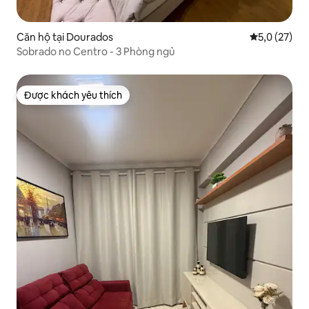
Căn hộ tại Dourados
Xếp hạng tru
5,0 (27)
Sobrado no Centro - 3 Phòng ngủ
Được khách yêu thích
Được khách yêu thích