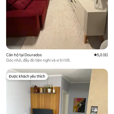
Căn hộ tại Dourados
Xếp hạng tr
5,0 (6)
Góc nhỏ, đầy đủ tiện nghi và vị trí tốt.
Được khách yêu thích
Được khách yêu thích