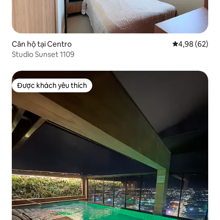
Căn hộ tại Centro
Xếp hạng trun
4,98 (62)
Studio Sunset 1109
Được khách yêu thích
Được khách yêu thích