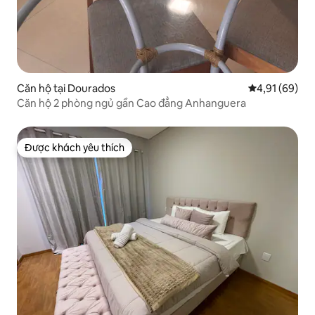
Căn hộ tại Dourados
Xếp hạng trun
4,91 (69)
Căn hộ 2 phòng ngủ gần Cao đẳng Anhanguera
Được khách yêu thích
Được khách yêu thích