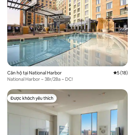
Căn hộ tại National Harbor
Xếp hạng t
5 (18)
National Harbor ~ 3Br/2Ba ~ DC!
Được khách yêu thích
Được khách yêu thích