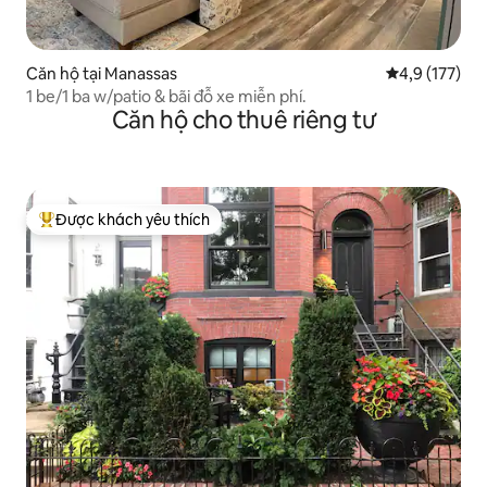
Căn hộ tại Manassas
Xếp hạng trun
4,9 (177)
1 be/1 ba w/patio & bãi đỗ xe miễn phí.
Căn hộ cho thuê riêng tư
Được khách yêu thích
Được khách yêu thích nhất