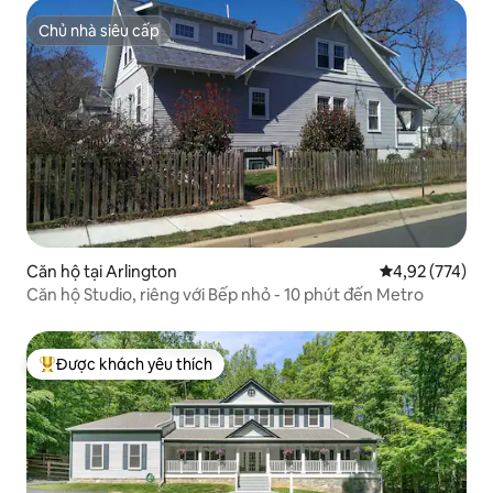
Chủ nhà siêu cấp
Chủ nhà siêu cấp
Căn hộ tại Arlington
Xếp hạng trung
4,92 (774)
Căn hộ Studio, riêng với Bếp nhỏ - 10 phút đến Metro
Được khách yêu thích
Được khách yêu thích nhất