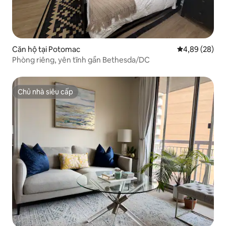
Căn hộ tại Potomac
Xếp hạng trun
4,89 (28)
Phòng riêng, yên tĩnh gần Bethesda/DC
Chủ nhà siêu cấp
Chủ nhà siêu cấp