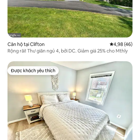
Căn hộ tại Clifton
Xếp hạng trun
4,98 (46)
Rộng rãi! Thư giãn ngủ 4, bởi DC. Giảm giá 25% cho Mthly
Được khách yêu thích
Được khách yêu thích