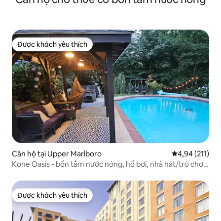
Được khách yêu thích
Được khách yêu thích
Căn hộ tại Upper Marlboro
Xếp hạng trung
4,94 (211)
Kone Oasis - bồn tắm nước nóng, hồ bơi, nhà hát/trò chơi
rm.
Được khách yêu thích
Được khách yêu thích