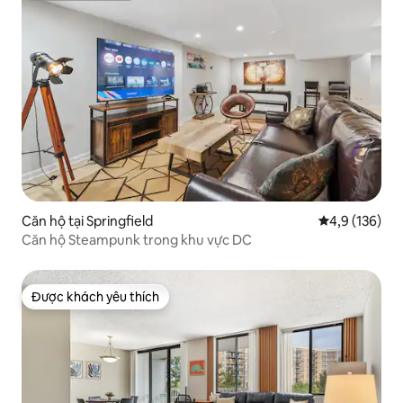
Căn hộ tại Springfield
Xếp hạng trun
4,9 (136)
Căn hộ Steampunk trong khu vực DC
Được khách yêu thích
Được khách yêu thích