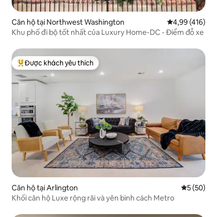
Căn hộ tại Northwest Washington
Xếp hạng trung
4,99 (416)
Khu phố đi bộ tốt nhất của Luxury Home-DC - Điểm đỗ xe
Được khách yêu thích
Được khách yêu thích nhất
Căn hộ tại Arlington
Xếp hạng t
5 (50)
Khối căn hộ Luxe rộng rãi và yên bình cách Metro