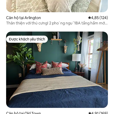
Căn hộ tại Arlington
Xếp hạng trung
4,85 (124)
Thân thiện với thú cưng! 2 pho ̀ ng ngu ̉ 1BA tầng hầm mới
cải tạo
Được khách yêu thích
Được khách yêu thích
Căn hộ tại Old Town
Xếp hạng trung
4,91 (169)