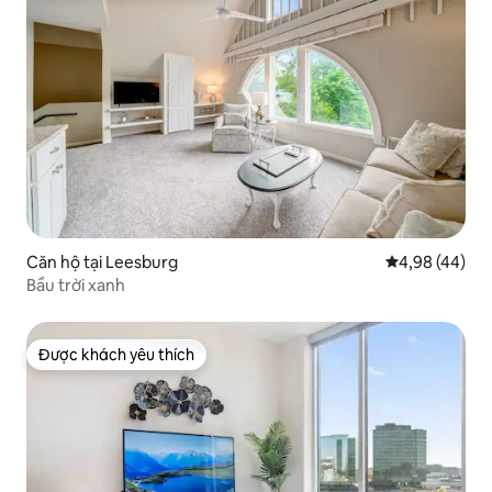
Căn hộ tại Leesburg
Xếp hạng trun
4,98 (44)
Bầu trời xanh
Được khách yêu thích
Được khách yêu thích