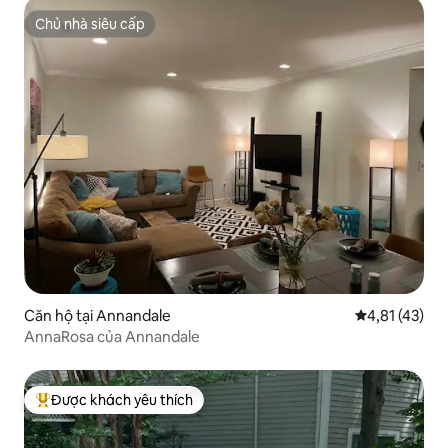
Chủ nhà siêu cấp
Chủ nhà siêu cấp
Căn hộ tại Annandale
Xếp hạng trun
4,81 (43)
AnnaRosa của Annandale
Được khách yêu thích
Được khách yêu thích nhất