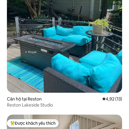
Căn hộ tại Reston
Xếp hạng trun
4,92 (13)
Reston Lakeside Studio
Được khách yêu thích
Được khách yêu thích nhất