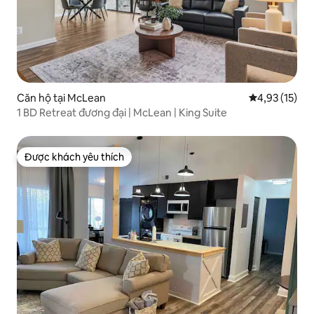
Căn hộ tại McLean
Xếp hạng trun
4,93 (15)
1 BD Retreat đương đại | McLean | King Suite
Được khách yêu thích
Được khách yêu thích