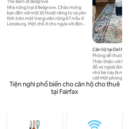
The Barn at Belgrove
Nhà nông trại ở Belgrove. Chào mừng
bạn đến với một lối thoát riêng tư và yên
tĩnh trên một trang viên rộng 67 mẫu ở
Leesburg. Một chỗ ở cho ngựa với động
vật hoang dã phong phú mang đến một
nơi nghỉ ngơi yên bình tại một chỗ ở lịch
sử. Căn hộ đầy đủ này nằm phía trên nhà
kho. Nó thuận tiện đến trung tâm thành
Căn hộ tại Del Ray
phố Leesburg, Công viên Morven và
Phòng dễ thương, 
nhiều nhà máy rượu vang, nhà máy bia
thượng! Trung tâm
Thân thiện với thú 
và lễ hội của Loudoun. Phù hợp nhất cho
đỗ xe ngoài đường
người lớn muốn thư giãn, nạp năng lượng
nhỏ bé này là một 
và nhen nhóm trong một môi trường
vời! Một phòng (cử
mộc mạc. Thường có dịch vụ di động rất
Tiện nghi phổ biến cho căn hộ cho thuê
phòng tắm lớn, bếp
tốt nhưng không có Wifi.
vi sóng, đồ dùng d
tại Fairfax
phê) và tủ quần áo
nhiều cầu thang), 
lại cảm giác riêng 
ngắn đến các cửa
và nhiều hơn nữa! 
& Braddock metro
Tiếng ồn có thể l