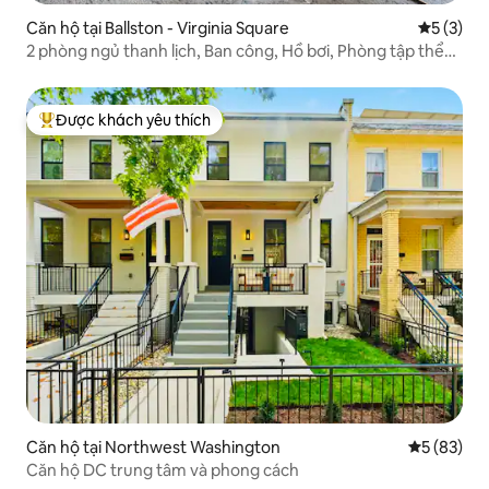
Căn hộ tại Ballston - Virginia Square
Xếp hạng 
5 (3)
2 phòng ngủ thanh lịch, Ban công, Hồ bơi, Phòng tập thể
dục, Bãi đỗ xe, Tàu điện ngầm
Được khách yêu thích
Được khách yêu thích nhất
Căn hộ tại Northwest Washington
Xếp hạng t
5 (83)
Căn hộ DC trung tâm và phong cách