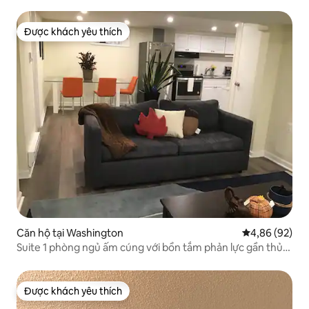
Được khách yêu thích
Được khách yêu thích
Căn hộ tại Washington
Xếp hạng trun
4,86 (92)
Suite 1 phòng ngủ ấm cúng với bồn tắm phản lực gần thủ
đô Hoa Kỳ.
Được khách yêu thích
Được khách yêu thích