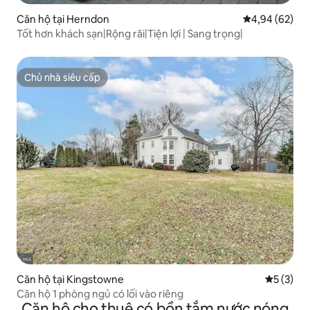
Căn hộ tại Herndon
Xếp hạng trun
4,94 (62)
Tốt hơn khách sạn|Rộng rãi|Tiện lợi | Sang trọng|
Chủ nhà siêu cấp
Chủ nhà siêu cấp
Căn hộ tại Kingstowne
Xếp hạng 
5 (3)
Căn hộ 1 phòng ngủ có lối vào riêng
Căn hộ cho thuê có bồn tắm nước nóng