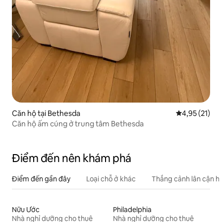
Căn hộ tại Bethesda
Xếp hạng trun
4,95 (21)
Căn hộ ấm cúng ở trung tâm Bethesda
Điểm đến nên khám phá
Điểm đến gần đây
Loại chỗ ở khác
Thắng cảnh lân cận h
Nữu Ước
Philadelphia
Nhà nghỉ dưỡng cho thuê
Nhà nghỉ dưỡng cho thuê