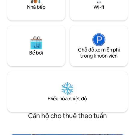
cần sự im lặng. Hư
Nhà bếp
Wi-fi
thiểu!
Chỗ đỗ xe miễn phí
Bể bơi
trong khuôn viên
Điều hòa nhiệt độ
Căn hộ cho thuê theo tuần