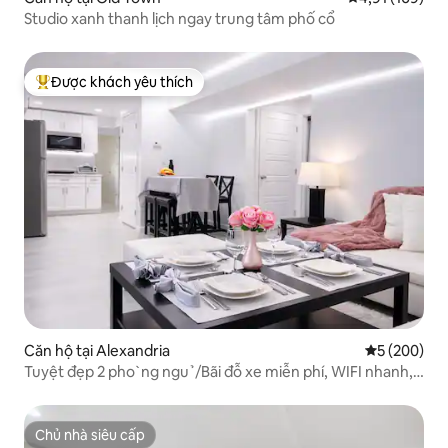
Studio xanh thanh lịch ngay trung tâm phố cổ
Được khách yêu thích
Được khách yêu thích nhất
Căn hộ tại Alexandria
Xếp hạng tr
5 (200)
Tuyệt đẹp 2 pho ̀ ng ngu ̉ /Bãi đỗ xe miễn phí, WIFI nhanh,
25 phút đến DC
Chủ nhà siêu cấp
Chủ nhà siêu cấp