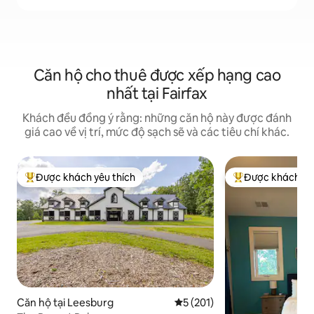
Căn hộ cho thuê được xếp hạng cao
nhất tại Fairfax
Khách đều đồng ý rằng: những căn hộ này được đánh
giá cao về vị trí, mức độ sạch sẽ và các tiêu chí khác.
Được khách yêu thích
Được khách yêu
Được khách yêu thích nhất
Được khách yêu t
Căn hộ tại Leesburg
Xếp hạng trung bình 5/5, 201
5 (201)