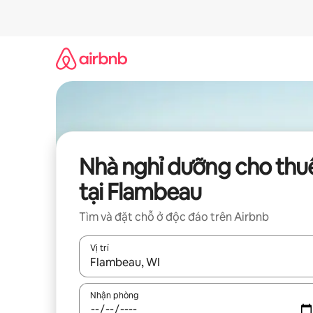
Chuyển
đến
nội
dung
Nhà nghỉ dưỡng cho thu
tại Flambeau
Tìm và đặt chỗ ở độc đáo trên Airbnb
Vị trí
Khi có kết quả, hãy điều hướng bằng phím mũi t
Nhận phòng