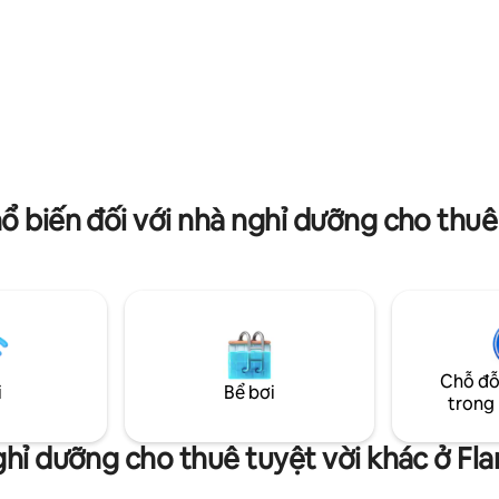
ăn uống ở Ladysmith Đồi trượt tuyết trên
n Lakeshore được tạo ra để trở
núi Christie (20 phút) Cơ hội đi
 nơi để nghỉ ngơi và thư giãn
dài Blue Hills (30 phút)
nơi dừng chân để đi đến không
7/5, 108 đánh giá
 trời tuyệt vời
hổ biến đối với nhà nghỉ dưỡng cho thu
Chỗ đỗ
i
Bể bơi
trong
hỉ dưỡng cho thuê tuyệt vời khác ở F