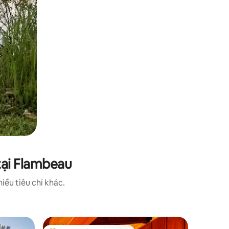
tại Flambeau
iều tiêu chí khác.
Căn hộ t