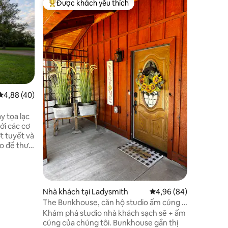
Được khách yêu thích
Được 
Được khách yêu thích nhất
Được kh
Granny '
Thư giãn 
tĩnh, độc đáo này. C
là một kh
yên tĩnh.
hoặc làm 
Địa điểm
trong nhà
bạn muốn 
công viê
Xếp hạng trung bình 4,88/5, 40 đánh giá
4,88 (40)
Creek, nơ
hưởng th
y tọa lạc
đi bộ hoặ
với các cơ
nghi có c
ợt tuyết và
Holcombe
ảo để thư
tôi có rấ
 bạn đến
 (1 dặm)
n dành
Nhà khách tại Ladysmith
Xếp hạng trung bình 4
4,96 (84)
 vào bằng
The Bunkhouse, căn hộ studio ấm cúng ở
ambeau (2
Northwoods
Khám phá studio nhà khách sạch sẽ + ấm
cúng của chúng tôi. Bunkhouse gần thị