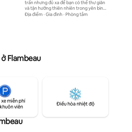
trấn nhưng đủ xa để bạn có thể thư giãn
và tận hưởng thiên nhiên trong yên bình.
 bộ đường
Được cập nhật vào năm 2020, không gian
Địa điểm
·
Gia đình
·
Phòng tắm
độc đáo này có mọi thứ bạn cần cho một
kỳ nghỉ thư giãn. ★ WIFI NHANH ★ TV
thông minh với các kênh cao cấp ★ Máy
giặt/máy sấy quần áo ★ Nệm cỡ Queen
+ Nệm futon đầy đủ ★ Lò sưởi điện ★ Lò
đốt lửa có củi Nhà bếp ★ đầy đủ tiện nghi
★ Máy pha cà phê Keurig có viên nén ★
ê ở Flambeau
Nướng bằng than củi ★ Sân hiên có mái
che với chỗ ngồi bằng gỗ Loa ★
Bluetooth ★ Sân golf + bến tàu cách 1
dặm.
 xe miễn phí
Điều hòa nhiệt độ
 khuôn viên
lambeau