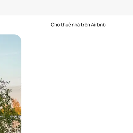
Cho thuê nhà trên Airbnb