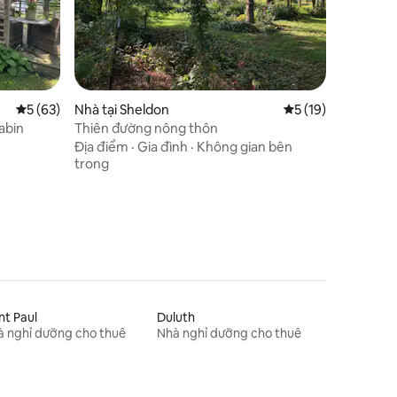
Xếp hạng trung bình 5/5, 63 đánh giá
5 (63)
Nhà tại Sheldon
Xếp hạng trung bìn
5 (19)
abin
Thiên đường nông thôn
Địa điểm
·
Gia đình
·
Không gian bên
trong
nt Paul
Duluth
 nghỉ dưỡng cho thuê
Nhà nghỉ dưỡng cho thuê