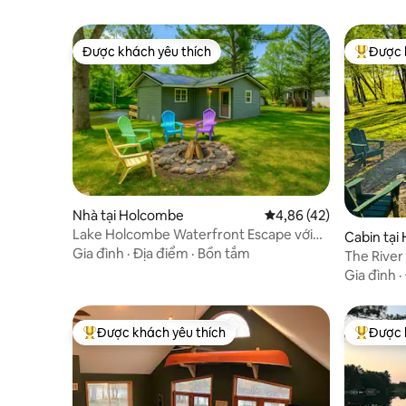
Được khách yêu thích
Được 
Được khách yêu thích
Được khá
Nhà tại Holcombe
Xếp hạng trung bình 4,
4,86 (42)
Lake Holcombe Waterfront Escape với
Cabin tại
bồn tắm nước nóng
Gia đình
·
Địa điểm
·
Bồn tắm
The River
thùng~Độ
Gia đình
·
Được khách yêu thích
Được 
Được khách yêu thích nhất
Được khá