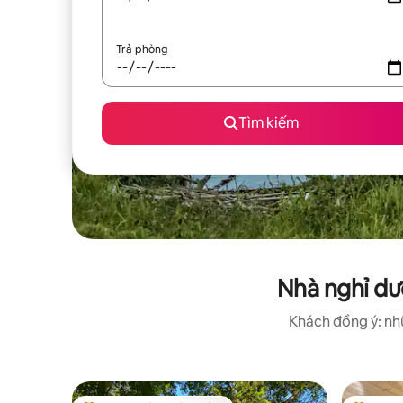
Trả phòng
Tìm kiếm
Nhà nghỉ dư
Khách đồng ý: nhữ