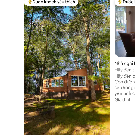
Được khách yêu thích
Được 
Được khách yêu thích nhất
Được khá
Nhà nghỉ 
Hãy đến t
sang trọn
Hãy đến ở
Con đườn
sẽ không 
yên tĩnh c
kế tinh tế
Gia đình
·
đón bạn t
giường, 2
tàu riêng. Lén lút tránh xa tất cả sự hối h
và nhộn n
trên nhữn
chúng tôi