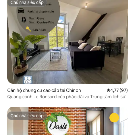
Chủ nhà siêu cấp
Chủ nhà siêu cấp
Căn hộ chung cư cao cấp tại Chinon
Xếp hạng trun
4,77 (97)
Quang cảnh Le Ronsard của pháo đài và Trung tâm lịch sử
Chủ nhà siêu cấp
Chủ nhà siêu cấp