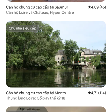
Căn hộ chung cư cao cấp tại Saumur
Xếp hạng trun
4,89 (45)
Căn hộ Loire và Château, Hyper Centre
Chủ nhà siêu cấp
Chủ nhà siêu cấp
Căn hộ chung cư cao cấp tại Monts
Xếp hạng trung
4,71 (114)
Thung lũng Loire: Cối xay thế kỷ 18