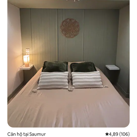
Căn hộ tại Saumur
Xếp hạng trung
4,89 (106)