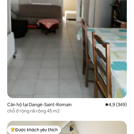
Căn hộ tại Dangé-Saint-Romain
Xếp hạng trun
4,9 (349)
chỗ ở rộng rãi rộng 45 m2
Được khách yêu thích
Được khách yêu thích nhất