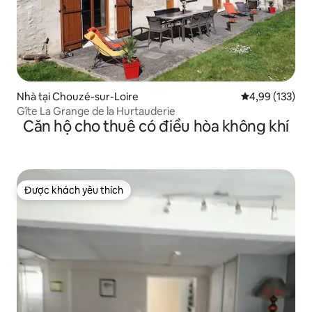
Nhà tại Chouzé-sur-Loire
Xếp hạng trung
4,99 (133)
Gîte La Grange de la Hurtauderie
Căn hộ cho thuê có điều hòa không khí
Được khách yêu thích
Được khách yêu thích