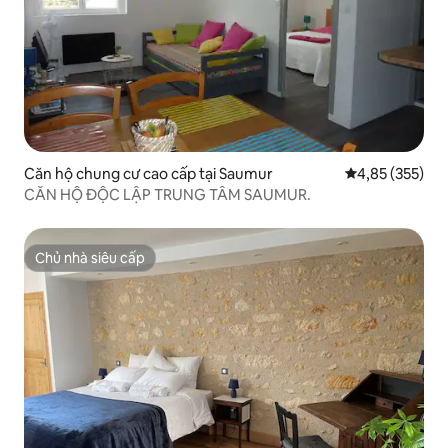
Căn hộ chung cư cao cấp tại Saumur
Xếp hạng trung
4,85 (355)
CĂN HỘ ĐỘC LẬP TRUNG TÂM SAUMUR.
Chủ nhà siêu cấp
Chủ nhà siêu cấp