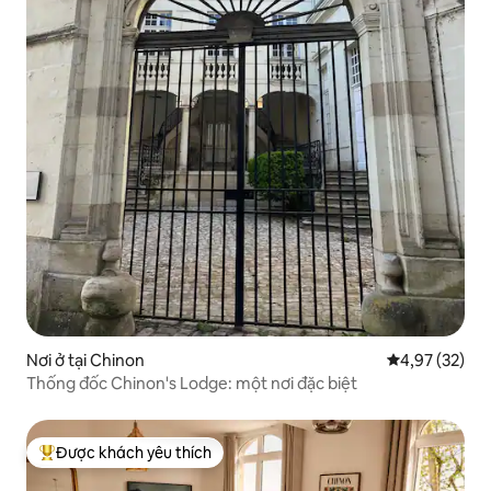
Nơi ở tại Chinon
Xếp hạng trun
4,97 (32)
Thống đốc Chinon's Lodge: một nơi đặc biệt
Được khách yêu thích
Được khách yêu thích nhất