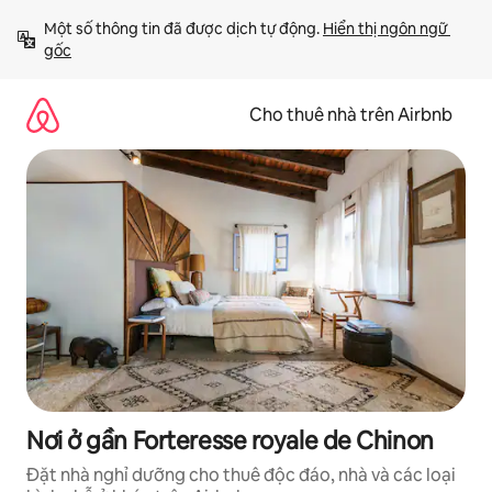
Chuyển
Một số thông tin đã được dịch tự động. 
Hiển thị ngôn ngữ 
đến
gốc
nội
dung
Cho thuê nhà trên Airbnb
Nơi ở gần Forteresse royale de Chinon
Đặt nhà nghỉ dưỡng cho thuê độc đáo, nhà và các loại