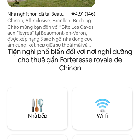
tắm có nhà vệ sinh. Đã bao gồm Wi-fi.
nhập bằng hộp khóa. 🛏️ Không cu
Nhà nghỉ thôn dã tại Beaum
Xếp hạng trung bình 4,91/5, 146
4,91 (146)
khăn trải giường 
ont-en-Véron
Chinon, All Inclusive, Excellent Bedding,
với giá €10/người. 🧀 Khay pho mát (30
3 épis
EUR/2 người, khô
Chào mừng bạn đến với “Gîte Les Caves
🅿️ Chỗ đỗ xe có th
aux Fièvres” tại Beaumont-en-Véron,
Chỗ đỗ xe miễn phí
được xếp hạng 3 sao Ngôi nhà đồng quê
ấm cúng, kết hợp giữa sự thoải mái và
Tiện nghi phổ biến đối với nơi nghỉ dưỡng
nét quyến rũ cổ điển - Vườn kín - Giường
ngủ tuyệt vời - Đã bao gồm khăn trải
cho thuê gần Forteresse royale de
giường - Mọi tiện nghi - Trạm sạc Đây là
Chinon
cơ sở lý tưởng để khám phá khu vực xinh
đẹp của chúng tôi: Lâu đài Hoàng gia,
Tuyến đường rượu vang, Hang động,
Loire bằng xe đạp. Vị trí lý tưởng giữa
Chinon và Bourgueil (5 phút); Saumur và
Center Parcs Loudun (25 phút); Tours
(45 phút). Các cửa hàng và tiệm bánh
cách đó 1 km
Nhà bếp
Wi-fi