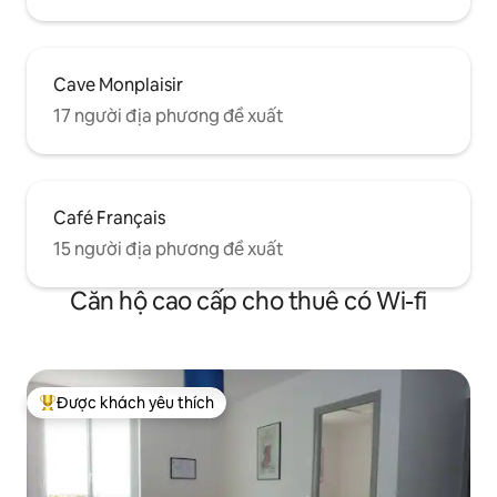
Cave Monplaisir
17 người địa phương đề xuất
Café Français
15 người địa phương đề xuất
Căn hộ cao cấp cho thuê có Wi-fi
Được khách yêu thích
Được khách yêu thích nhất