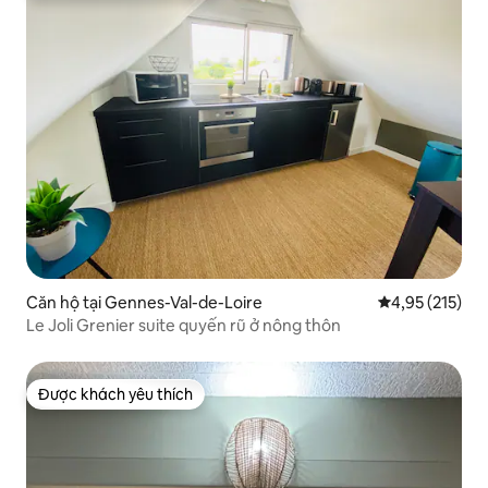
Căn hộ tại Gennes-Val-de-Loire
Xếp hạng trung
4,95 (215)
Le Joli Grenier suite quyến rũ ở nông thôn
Được khách yêu thích
Được khách yêu thích