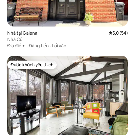
Nhà tại Galena
Xếp hạng tru
5,0 (54)
Nhà Cú
Địa điểm
·
Đáng tiền
·
Lối vào
Được khách yêu thích
Được khách yêu thích