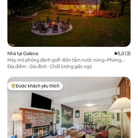
Nhà tại Galena
Xếp hạng tr
5,0 (3)
Máy mô phỏng đánh golf~Bồn tắm nước nóng~Phòng
game~4 giường King |The Augusta House
Địa điểm
·
Gia đình
·
Chất lượng giấc ngủ
Được khách yêu thích
Được khách yêu thích nhất