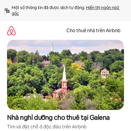
Chuyển
Một số thông tin đã được dịch tự động. 
Hiển thị ngôn ngữ 
đến
gốc
nội
dung
Cho thuê nhà trên Airbnb
Nhà nghỉ dưỡng cho thuê tại Galena
Tìm và đặt chỗ ở độc đáo trên Airbnb