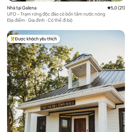
Nhà tại Galena
Xếp hạng tru
5,0 (21)
UFO – Trạm rừng độc đáo có bồn tắm nước nóng
Địa điểm
·
Gia đình
·
Có thể đi bộ
Được khách yêu thích
Được khách yêu thích nhất