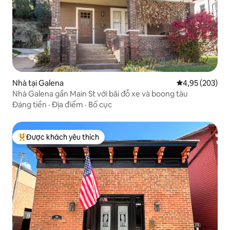
Nhà tại Galena
Xếp hạng trung
4,95 (203)
Nhà Galena gần Main St với bãi đỗ xe và boong tàu
Đáng tiền
·
Địa điểm
·
Bố cục
Được khách yêu thích
Được khách yêu thích nhất