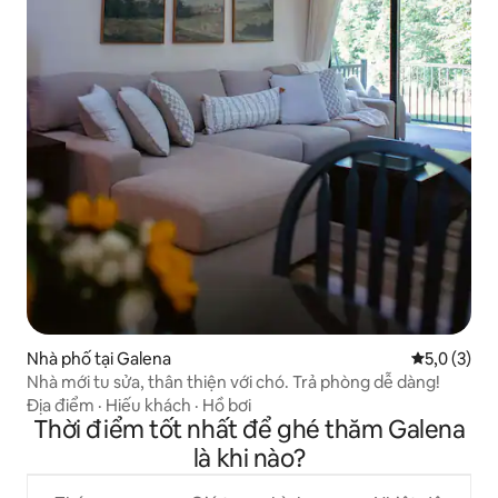
Nhà phố tại Galena
Xếp hạng tr
5,0 (3)
Nhà mới tu sửa, thân thiện với chó. Trả phòng dễ dàng!
Địa điểm
·
Hiếu khách
·
Hồ bơi
Thời điểm tốt nhất để ghé thăm Galena
là khi nào?