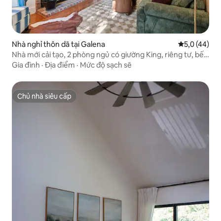
Nhà nghỉ thôn dã tại Galena
Xếp hạng tru
5,0 (44)
Nhà mới cải tạo, 2 phòng ngủ có giường King, riêng tư, bếp
đốt lửa trại, hồ bơi
Gia đình
·
Địa điểm
·
Mức độ sạch sẽ
Chủ nhà siêu cấp
Chủ nhà siêu cấp