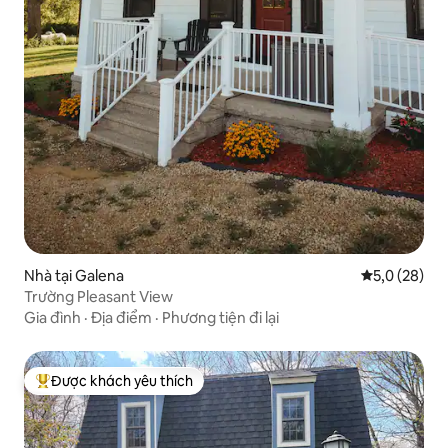
Nhà tại Galena
Xếp hạng tru
5,0 (28)
Trường Pleasant View
Gia đình
·
Địa điểm
·
Phương tiện đi lại
Được khách yêu thích
Được khách yêu thích nhất