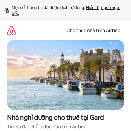
Chuyển
Một số thông tin đã được dịch tự động. 
Hiển thị ngôn ngữ 
đến
gốc
nội
dung
Cho thuê nhà trên Airbnb
Nhà nghỉ dưỡng cho thuê tại Gard
Tìm và đặt chỗ ở độc đáo trên Airbnb