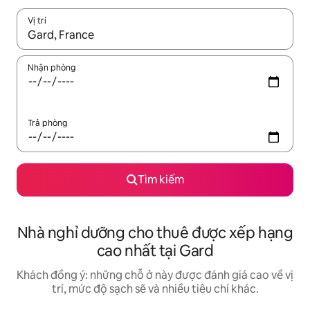
Vị trí
Khi có kết quả, hãy điều hướng bằng phím mũi tên lên và xuốn
Nhận phòng
Trả phòng
Tìm kiếm
Nhà nghỉ dưỡng cho thuê được xếp hạng
cao nhất tại Gard
Khách đồng ý: những chỗ ở này được đánh giá cao về vị
trí, mức độ sạch sẽ và nhiều tiêu chí khác.