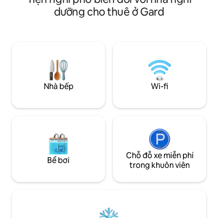
gia Cevennes vinh
Tất cả 3 nhà nghỉ thôn dã có thể được
dưỡng cho thuê ở Gard
vượt thời gian và 
thuê riêng hoặc cùng nhau. Chúng nằm
Château quyến rũ 
trong khuôn viên của một lâu đài từ thế
bạn. Khám phá sự 
kỷ 16 với những khu vườn đẹp và hồ bơi
giữa sự quyến rũ củ
lớn bao quanh bởi những bức tường đá.
sang trọng hiện đạ
Salon thấp hơn và nhà bếp mùa hè trong
khám phá tại một
lâu đài chính có sẵn để chia sẻ. Lối vào
công nhận là của P
bên cạnh cổng vườn bên cạnh và tất cả
cùng của bạn đang
các nhà nghỉ thôn dã đều được tiếp cận
Nhà bếp
Wi-fi
de la Fare, nơi giấ
bằng đá - thật đáng buồn là không thích
sự thật
hợp cho xe lăn. Chúng tôi rất có thể sẽ
có mặt tại Chateau chính và sẵn sàng
giúp đỡ và tư vấn về các nhà hàng và
những điều nên trải nghiệm trong khu
vực. Chúng tôi sẽ chia sẻ hồ bơi và khu
vườn. Ngôi làng cổ nằm ở một phần xinh
Chỗ đỗ xe miễn phí
đẹp của nước Pháp, vẫn giữ được vẻ đẹp
Bể bơi
trong khuôn viên
mang tính biểu tượng của nó qua nhiều
thế kỷ và vẫn cảm thấy hoang sơ bởi
cuộc sống hiện đại ở nhiều nơi. Trải
nghiệm ẩm thực địa phương và tiệm
bánh thực sự với những con đường mòn
đi bộ tuyệt đẹp xung quanh. bãi đỗ xe