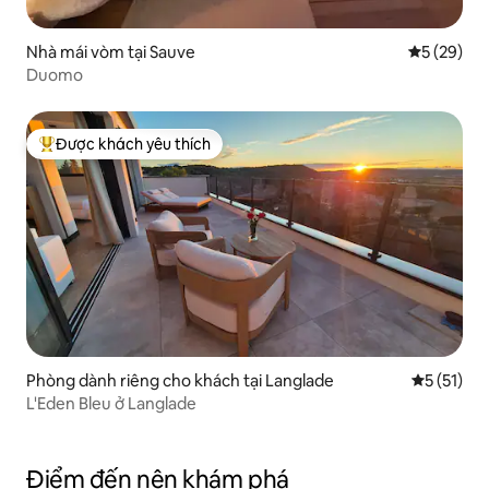
Nhà mái vòm tại Sauve
Xếp hạng t
5 (29)
Duomo
Được khách yêu thích
Được khách yêu thích nhất
Phòng dành riêng cho khách tại Langlade
Xếp hạng t
5 (51)
L'Eden Bleu ở Langlade
Điểm đến nên khám phá