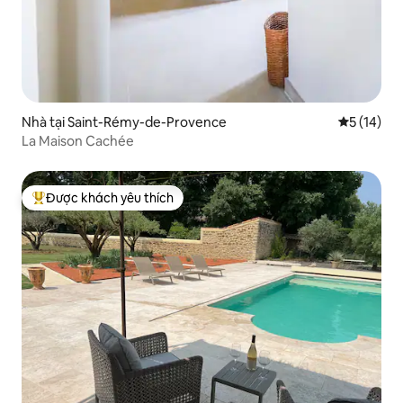
Nhà tại Saint-Rémy-de-Provence
Xếp hạng t
5 (14)
La Maison Cachée
Được khách yêu thích
Được khách yêu thích nhất