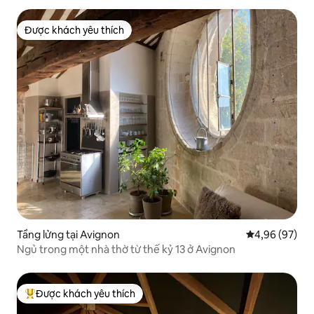
Được khách yêu thích
Được khách yêu thích
Tầng lửng tại Avignon
Xếp hạng trun
4,96 (97)
Ngủ trong một nhà thờ từ thế kỷ 13 ở Avignon
Được khách yêu thích
Được khách yêu thích nhất