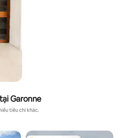
tại Garonne
iều tiêu chí khác.
Nhà tại 