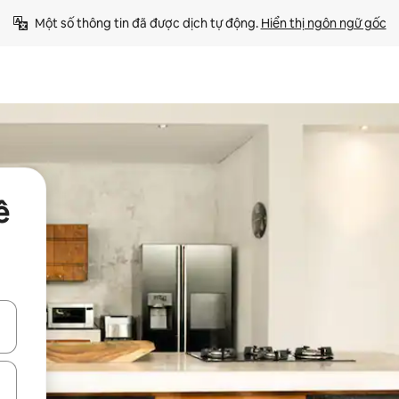
Một số thông tin đã được dịch tự động. 
Hiển thị ngôn ngữ gốc
ê
ên lên và xuống hoặc khám phá bằng các thao tác chạm hoặc vuốt.