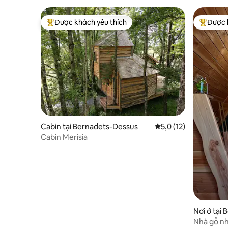
Được khách yêu thích
Được 
Được khách yêu thích nhất
Được khá
Cabin tại Bernadets-Dessus
Xếp hạng trung bình 
5,0 (12)
Cabin Merisia
Nơi ở tại
Nhà gỗ nh