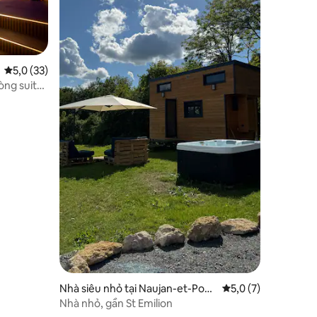
Xếp hạng trung bình 5,0/5, 33 đánh giá
5,0 (33)
òng suite
Nhà siêu nhỏ tại Naujan-et-Posti
Xếp hạng trung bình
5,0 (7)
ac
Nhà nhỏ, gần St Emilion