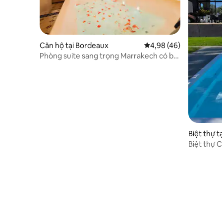
Căn hộ tại Bordeaux
Xếp hạng trung bình 4,
4,98 (46)
Phòng suite sang trọng Marrakech có bể
sục & bàn massage
Biệt thự t
lairac
Biệt thự 
tĩnh và ấ