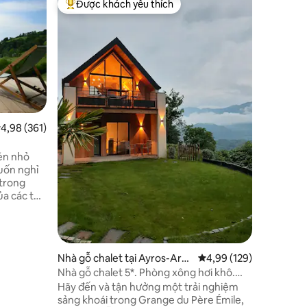
Được khách yêu thích
Được 
Được khách yêu thích nhất
Được kh
Nhà gỗ c
panorama
Sau khi k
Rouge-Go
hãy khám 
có sẵn từ ngày 
sẻ một d
ngào, lã
nguồn từ 
hoặc, ké
ếp hạng trung bình 4,98/5, 361 đánh giá
4,98 (361)
tôi cung
ngoạn mục củ
én nhỏ
EKAYA là
uốn nghỉ
ngon miện
 trong
một lối 
ủa các tòa
với khu
t khung
ều nép
 làng
Nhà gỗ chalet tại Ayros-Arb
Xếp hạng trung bình 4,
4,99 (129)
ouix
Nhà gỗ chalet 5*. Phòng xông hơi khô.
 mời bạn
Toàn cảnh. Điều hòa nhiệt độ. Thiết bị
Hãy đến và tận hưởng một trải nghiệm
ôi >
đầu cuối điện
sảng khoái trong Grange du Père Émile,
 khác