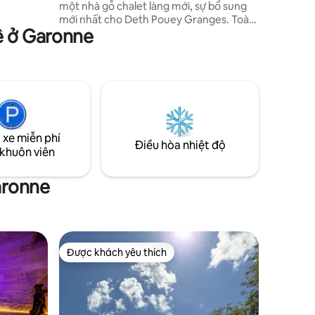
một nhà gỗ chalet làng mới, sự bổ sung
mới nhất cho Deth Pouey Granges. Toàn
uê ở Garonne
cảnh toàn cảnh của tất cả các phòng và
khu vườn khép kín, cũng như phòng xông
hơi khô và vòi sen ngoài trời. Đảm bảo tòa
nhà ngoài trời cho xe đạp và ván trượt
tuyết. Điều hòa không khí ở tất cả các
phòng. 2 phòng ngủ, mỗi phòng có
phòng tắm riêng. Chỗ ở rộng rãi cho 4
người. Cũi Adventurer cho trẻ em (5p).
 xe miễn phí
Bộ sạc V.Elec. Dịch vụ chất lượng rất tốt.
Điều hòa nhiệt độ
 khuôn viên
aronne
Được khách yêu thích
Được khách yêu thích