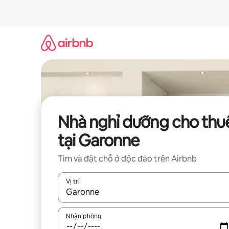
Chuyển
đến
nội
dung
Nhà nghỉ dưỡng cho thu
tại Garonne
Tìm và đặt chỗ ở độc đáo trên Airbnb
Vị trí
Khi có kết quả, hãy điều hướng bằng phím mũi t
Nhận phòng