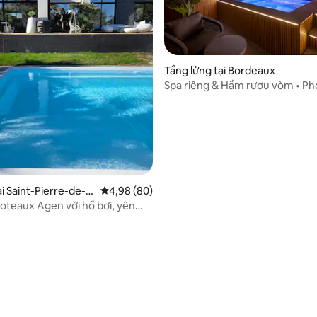
98/5, 46 đánh giá
Tầng lửng tại Bordeaux
Spa riêng & Hầm rượu vòm • Ph
Luxe lãng mạn
ại Saint-Pierre-de-C
Xếp hạng trung bình 4,98/5, 80 đánh giá
4,98 (80)
Coteaux Agen với hồ bơi, yên
m cúng