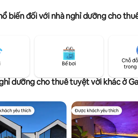
nhau được cung cấp. Chúng tôi rất mong
ách 50 mét, bạn sẽ đến một góc
được chào đón bạn!
hiên đường, một cái kén thực sự
hổ biến đối với nhà nghỉ dưỡng cho th
ồ đạc - TV
h - Điều hòa không khí có thể
ửa -
ỡ Queen.
Chỗ đỗ
i
Bể bơi
trong
ghỉ dưỡng cho thuê tuyệt vời khác ở G
khách yêu thích
Được khách yêu thích
ch yêu thích nhất
Được khách yêu thích