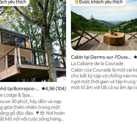
ch yêu thích
Được khách yêu thích
ch yêu thích
Được khách yêu thích nhất
5,0/5, 17 đánh giá
Cabin tại Germs-sur-l'Ousso
X
uet
La Cabane de la Courade
Cabin của Courade là một cái k
cho bất kỳ cặp vợ chồng nào m
ngơi một thời gian và tập trung
một tổ ấm với tất cả sự ấm áp c
nhỏ tại Bonrepos-s
Xếp hạng trung bình 4,96/5, 104 đánh giá
4,96 (104)
nhà bằng gỗ, tiện nghi hiện đại 
nnelle
e Lodge & Spa
vực bể sục và niềm vui của mộ
_pichouette
ouse 30 phút, hãy đến và nạp
cảnh không bị cản trở, tất cả đ
g giữa thiên nhiên trong một
mình ở trung tâm của một ngôi
g gỗ độc đáo. 🌳😍 Nơi hoàn
Pyrenean bị cô lập nhỏ. Nếu bạn muốn
ắt kết nối với cuộc sống hàng
tặng phiếu quà tặng, chúng tôi
hia sẻ một khoảnh khắc độc đáo
truy cập trang web của chúng t
au khi đỗ xe, bạn sẽ
lacourade_com, các công thức
bất động sản của chúng tôi.