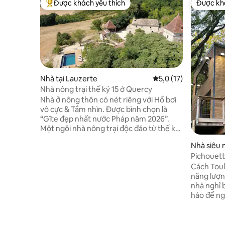
Được khách yêu thích
Được khá
Được khách yêu thích nhất
Được khá
Nhà tại Lauzerte
Xếp hạng trung bình 
5,0 (17)
Nhà nông trại thế kỷ 15 ở Quercy
Nhà ở nông thôn có nét riêng với Hồ bơi
vô cực & Tầm nhìn. Được bình chọn là
“Gîte đẹp nhất nước Pháp năm 2026”.
Một ngôi nhà nông trại độc đáo từ thế kỷ
15, được cải tạo hoàn toàn vào năm 2025,
Nhà siêu 
pha trộn giữa tính nguyên bản, vật liệu
ur-Ausso
Pichouett
cao cấp và sự thoải mái cao cấp. Bốn
@domaine
phòng suite, mỗi phòng có phòng
Cách Toul
tắm/WC riêng, điều hòa, hệ thống sưởi
năng lượn
dưới sàn và bếp đầy đủ tiện nghi. Khung
nhà nghỉ bằn
cảnh toàn cảnh, sân thượng, vườn, khu
hảo để ng
rừng và chuồng chim bồ câu. Chỉ cách
ngày và c
Lauzerte, một ngôi làng được bảo vệ, 3
như một cặp đôi❤️. S
phút. Sang trọng, thanh bình và lịch sử
khám phá 