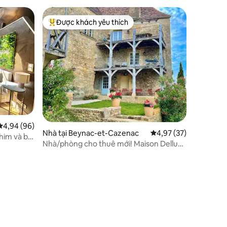
Được khách yêu thích
Được khách yêu thích nhất
Xếp hạng trung bình 4,94/5, 96 đánh giá
4,94 (96)
Nhà tại Beynac-et-Cazenac
Xếp hạng trung bình 4
4,97 (37)
him và bể
Nhà/phòng cho thuê mới! Maison Delluc
với tầm nhìn kỳ diệu