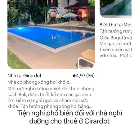
Biệt thự tại Melgar
Tận hưởng rừng nhiệ
Giữa Bogotá và án
Melgar, có một nơi
thiên nhiên và thi
với nhau. Một chỗ ở
được xây dựng để ng
hưởng những ngày
nướng món gì đó b
Nhà tại Girardot
Xếp hạng trung bình 4,97/5, 36
4,97 (36)
giãn với những đê
Nhà có phòng xông hơi khô ở
thống âm thanh tuy
Condominio Campestre el Peñón
Một nơi nghỉ dưỡng nhiệt đới theo phong
bạn luôn trực tuyế
cách Bali, được thiết kế cho các gia đình
ngay cả khi mọi t
tìm kiếm sự nghỉ ngơi và chăm sóc sức
bạn chậm lại. Hoàn
khỏe. Tận hưởng phòng xông hơi bằng
gia đình hoặc bất 
Tiện nghi phổ biến đối với nhà nghỉ
gỗ, ngâm mình trong nước lạnh, hồ bơi
ngơi — mà không t
riêng và vườn để tiếp đất, thưởng thức
dưỡng cho thuê ở Girardot
đẹp.
một cuốn sách hoặc một giấc ngủ ngắn
trên võng dưới bóng cây. Nằm trong một
câu lạc bộ độc quyền với hồ nước, nhà