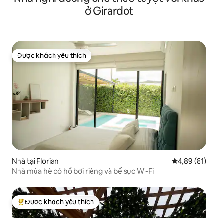
ở Girardot
Được khách yêu thích
Được khách yêu thích
Nhà tại Florian
Xếp hạng trun
4,89 (81)
Nhà mùa hè có hồ bơi riêng và bể sục Wi-Fi
Được khách yêu thích
Được khách yêu thích nhất