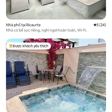
Nhà phố tại Ricaurte
Xếp hạng t
5 (24)
Nhà có bể sục riêng, nghỉ ngơi hoàn toàn, Wi-Fi.
Được khách yêu thích
Được khách yêu thích nhất