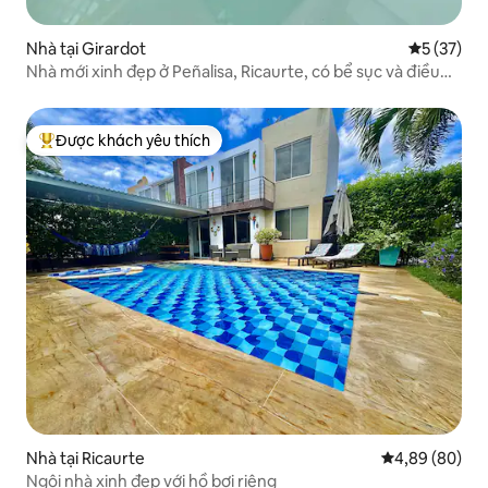
Nhà tại Girardot
Xếp hạng t
5 (37)
Nhà mới xinh đẹp ở Peñalisa, Ricaurte, có bể sục và điều
hòa không khí
Được khách yêu thích
Được khách yêu thích nhất
Nhà tại Ricaurte
Xếp hạng trun
4,89 (80)
Ngôi nhà xinh đẹp với hồ bơi riêng