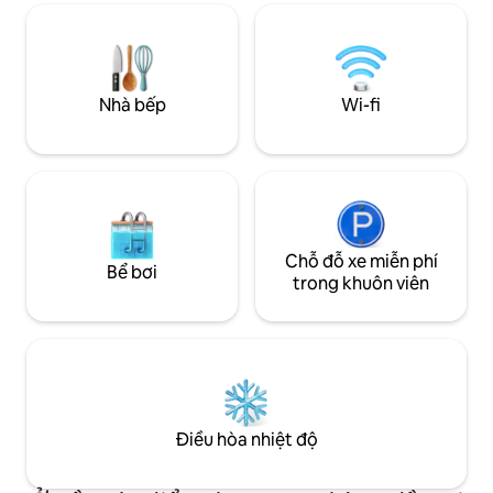
hàng, sân golf và sân tennis. Không gian
rộng rãi, ánh sáng tự nhiên và thiết kế
ấm áp để kết nối lại với các tiện nghi thiết
yếu, nghỉ ngơi từ nhịp điệu đô thị và tận
hưởng thời gian chất lượng trong môi
Nhà bếp
Wi-fi
trường yên tĩnh và tự nhiên.
Chỗ đỗ xe miễn phí
Bể bơi
trong khuôn viên
Điều hòa nhiệt độ