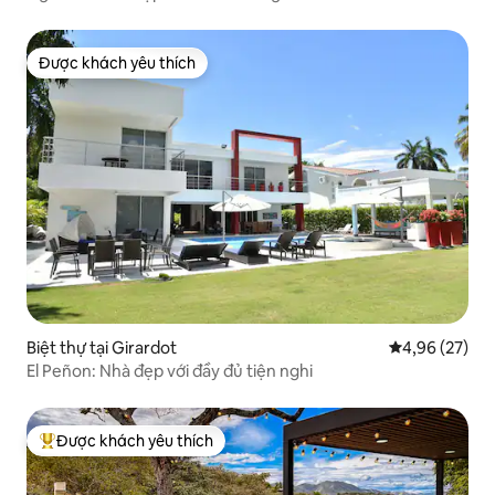
Được khách yêu thích
Được khách yêu thích
Biệt thự tại Girardot
Xếp hạng trun
4,96 (27)
El Peñon: Nhà đẹp với đầy đủ tiện nghi
Được khách yêu thích
Được khách yêu thích nhất