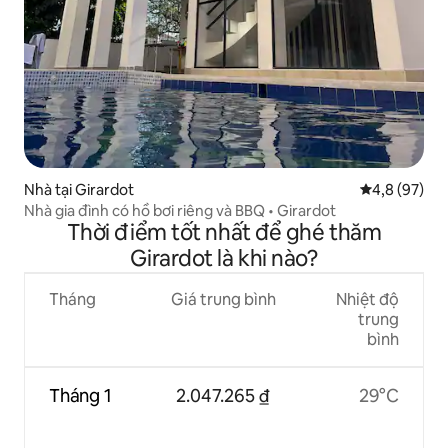
Nhà tại Girardot
Xếp hạng tru
4,8 (97)
Nhà gia đình có hồ bơi riêng và BBQ • Girardot
Thời điểm tốt nhất để ghé thăm
Girardot là khi nào?
Tháng
Giá trung bình
Nhiệt độ
trung
bình
Tháng 1
2.047.265 ₫
29°C