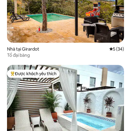
Nhà tại Girardot
Xếp hạng t
5 (34)
Tổ đại bàng
Được khách yêu thích
Được khách yêu thích nhất