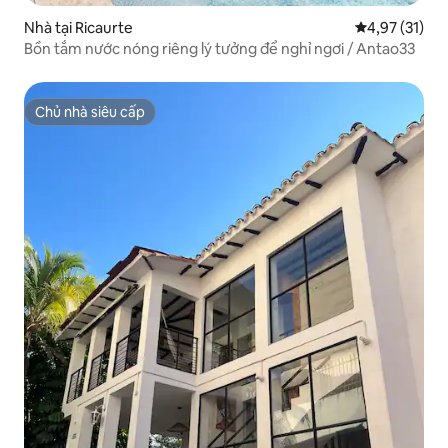
Nhà tại Ricaurte
Xếp hạng trun
4,97 (31)
Bồn tắm nước nóng riêng lý tưởng để nghỉ ngơi / Antao33
Chủ nhà siêu cấp
Chủ nhà siêu cấp