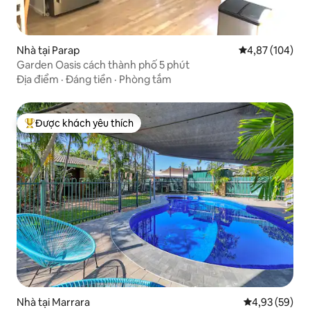
Nhà tại Parap
Xếp hạng trung
4,87 (104)
Garden Oasis cách thành phố 5 phút
Địa điểm
·
Đáng tiền
·
Phòng tắm
Được khách yêu thích
Được khách yêu thích nhất
Nhà tại Marrara
Xếp hạng trun
4,93 (59)