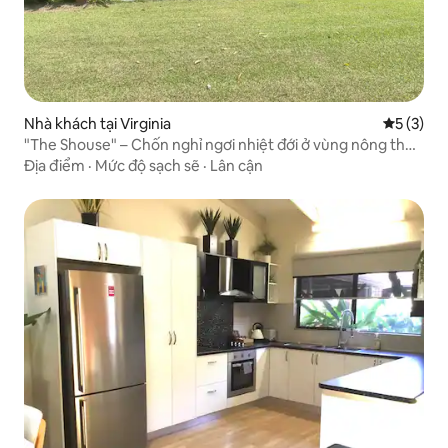
Nhà khách tại Virginia
Xếp hạng 
5 (3)
"The Shouse" – Chốn nghỉ ngơi nhiệt đới ở vùng nông thôn
Virginia
Địa điểm
·
Mức độ sạch sẽ
·
Lân cận