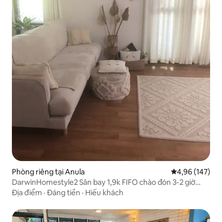
Phòng riêng tại Anula
Xếp hạng trung
4,96 (147)
DarwinHomestyle2 Sân bay 1,9k FIFO chào đón 3-2 giờ
sáng
Địa điểm
·
Đáng tiền
·
Hiếu khách