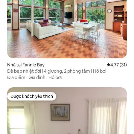
Nhà tại Fannie Bay
Xếp hạng trun
4,77 (31)
Đè bẹp nhiệt đới | 4 giường, 2 phòng tắm | Hồ bơi
Địa điểm
·
Gia đình
·
Hồ bơi
Được khách yêu thích
Được khách yêu thích