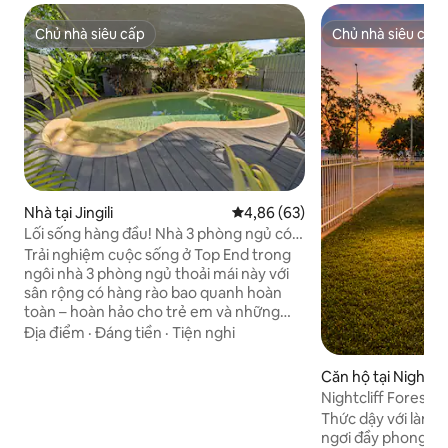
Chủ nhà siêu cấp
Chủ nhà siêu cấp
Chủ nhà siêu cấp
Chủ nhà siêu cấp
Nhà tại Jingili
Xếp hạng trung bình 4,86/5, 63
4,86 (63)
Lối sống hàng đầu! Nhà 3 phòng ngủ có
sân rộng và hồ bơi
Trải nghiệm cuộc sống ở Top End trong
ngôi nhà 3 phòng ngủ thoải mái này với
sân rộng có hàng rào bao quanh hoàn
toàn – hoàn hảo cho trẻ em và những
người bạn lông xù! Hồ bơi nước mặn
Địa điểm
·
Đáng tiền
·
Tiện nghi
riêng mang lại một chỗ trốn khỏi cái
nóng nhiệt đới. Nhà bếp đầy đủ tiện nghi
Căn hộ tại Nightcli
là lựa chọn lý tưởng để dùng bữa chung,
Nightcliff Foresho
trong khi khu vực sinh hoạt có điều hòa
nhìn ra đại dương 
Thức dậy với làn gi
không khí mang lại sự thoải mái quanh
ngơi đầy phong cá
năm. Tận hưởng bữa ăn ngoài trời, tiệc