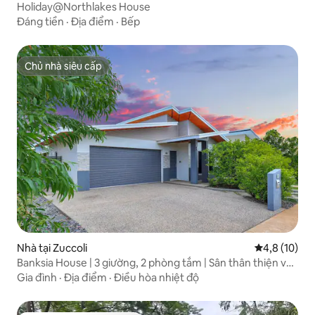
Holiday@Northlakes House
Đáng tiền
·
Địa điểm
·
Bếp
Chủ nhà siêu cấp
Chủ nhà siêu cấp
Nhà tại Zuccoli
Xếp hạng tru
4,8 (10)
Banksia House | 3 giường, 2 phòng tắm | Sân thân thiện với
vật nuôi
Gia đình
·
Địa điểm
·
Điều hòa nhiệt độ