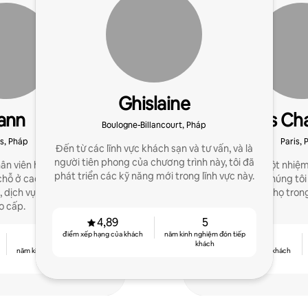
Ghislaine
ann
Agnes Cha
Boulogne-Billancourt, Pháp
Theo
is, Pháp
Paris, 
Đến từ các lĩnh vực khách sạn và tư vấn, và là
người tiên phong của chương trình này, tôi đã
ân viên hỗ trợ gia đình
Chúng tôi có một nhiệm
phát triển các kỹ năng mới trong lĩnh vực này.
hỗ ở cao cấp ở Paris và
Chủ nhà cho chúng tôi
 dịch vụ trang trí, lễ tân
chỗ ở của họ trong
o cấp.
4,89
5
điểm xếp hạng của khách
năm kinh nghiệm đón tiếp
12
4,93
khách
năm kinh nghiệm đón tiếp
điểm xếp hạng của khách
khách