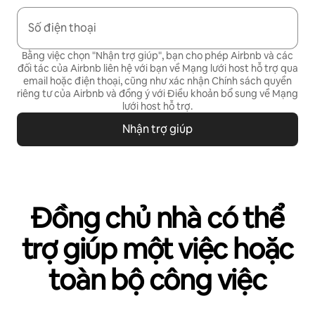
Số điện thoại
Bằng việc chọn "Nhận trợ giúp", bạn cho phép Airbnb và các
đối tác của Airbnb liên hệ với bạn về Mạng lưới host hỗ trợ qua
email hoặc điện thoại, cũng như xác nhận
Chính sách quyền
riêng tư
của Airbnb và đồng ý với
Điều khoản bổ sung về Mạng
lưới host hỗ trợ
.
Nhận trợ giúp
Đồng chủ nhà có thể
trợ giúp một việc hoặc
toàn bộ công việc