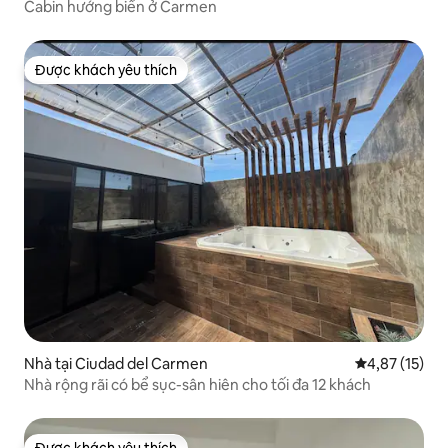
Cabin hướng biển ở Carmen
Được khách yêu thích
Được khách yêu thích
Nhà tại Ciudad del Carmen
Xếp hạng trun
4,87 (15)
Nhà rộng rãi có bể sục-sân hiên cho tối đa 12 khách