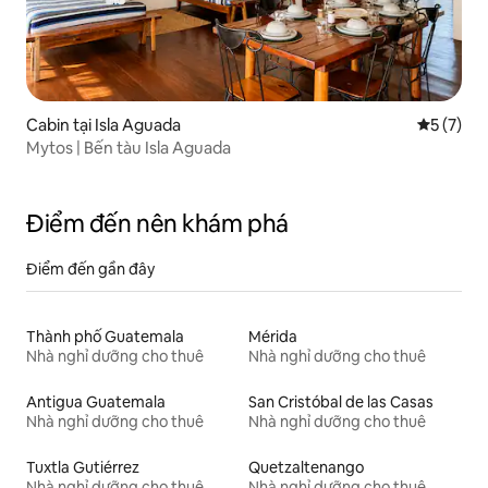
Cabin tại Isla Aguada
Xếp hạng 
5 (7)
Mytos | Bến tàu Isla Aguada
Điểm đến nên khám phá
Điểm đến gần đây
Thành phố Guatemala
Mérida
Nhà nghỉ dưỡng cho thuê
Nhà nghỉ dưỡng cho thuê
Antigua Guatemala
San Cristóbal de las Casas
Nhà nghỉ dưỡng cho thuê
Nhà nghỉ dưỡng cho thuê
Tuxtla Gutiérrez
Quetzaltenango
Nhà nghỉ dưỡng cho thuê
Nhà nghỉ dưỡng cho thuê