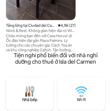
trong nhà. Trong n
tìm thấy một nơi h
với giá cả phải ch
kỳ quan của thành
Tầng lửng tại Ciudad del Car
Xếp hạng trung bình 4,96/5, 27
4,96 (27)
men
Work & Rest: Không gian hiện đại có Wifi
và điều hòa Palmira
Chào mừng bạn đến với Casa Horus! 🧊
Ốc đảo hiện đại gần Plaza Palmira. Lý
tưởng cho các chuyên gia: Cách Tòa án
và khu công nghiệp 2 phút. Tận hưởng
Tiện nghi phổ biến đối với nhà nghỉ
một không gian không tì vết với: Điều ✅
hòa nhiệt độ ở tất cả các phòng. ✅ Wi-Fi
dưỡng cho thuê ở Isla del Carmen
và bàn làm việc tại nhà. ✅ Nhà bếp đầy
đủ tiện nghi và môi trường thân thiện với
thú cưng. ✅ Vị trí an toàn, dễ dàng đi đến
sân bay và các bãi biển. ✅ Thân thiện với
thú cưng, chúng tôi chấp nhận thú cưng.
Sự cân bằng hoàn hảo giữa thiết kế và
chức năng cho thời gian lưu trú của bạn
trên đảo. Đặt ngay!
Nhà bếp
Wi-fi