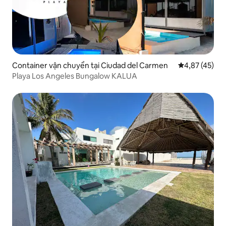
Container vận chuyển tại Ciudad del Carmen
Xếp hạng trun
4,87 (45)
Playa Los Angeles Bungalow KALUA