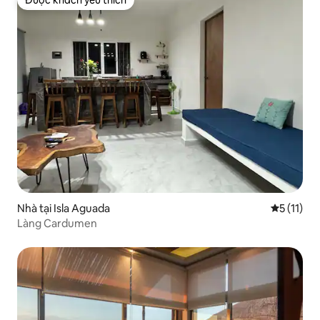
Được khách yêu thích
Được khách yêu thích
Nhà tại Isla Aguada
Xếp hạng t
5 (11)
Làng Cardumen