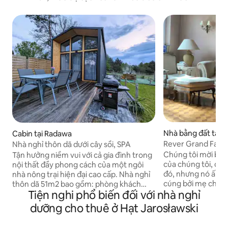
Nhà bằng đất tại 
Cabin tại Radawa
Rever Grand Fami
Nhà nghỉ thôn dã dưới cây sồi, SPA
Chúng tôi mời bạn
Tận hưởng niềm vui với cả gia đình trong
của chúng tôi, đã c
nội thất đầy phong cách của một ngôi
đó, nhưng nó ấm c
nhà nông trại hiện đại cao cấp. Nhà nghỉ
cúng bởi mẹ chúng
thôn dã 51m2 bao gồm: phòng khách
Tiện nghi phổ biến đối với nhà nghỉ
vườn được bảo trì
rộng rãi với bếp nhỏ, phòng ngủ, hai tầng
nhím, đó là một c
lửng, phòng tắm. Một boong lớn với bếp
dưỡng cho thuê ở Hạt Jarosławski
trai của Janusz, với rất nhiều cây cối và
nướng gas sẽ giúp bạn có thời gian lưu
cây cối tự nhiên, 
trú thú vị hơn Có một sân chơi trẻ em