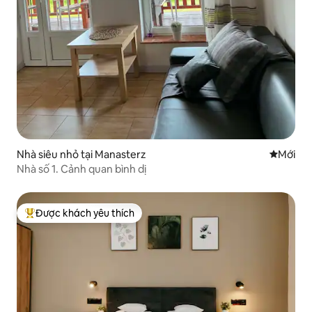
Nhà siêu nhỏ tại Manasterz
Nơi ở mớ
Mới
Nhà số 1. Cảnh quan bình dị
Được khách yêu thích
Được khách yêu thích nhất