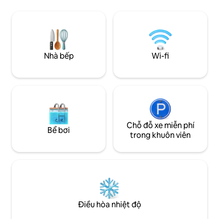
của các thiên thần
trong khuôn viên, các khu vực SPA riêng
chiếc xích đu, bàn, 
biệt - mỗi nhà nghỉ thôn dã có gói/bồn
sẽ tìm thấy bóng r
tắm nước nóng riêng. Bạn có thể chọn ở
đẹp có thể trải rộ
trong một nhà nghỉ thôn dã hoặc mang
đến chợ và đến cá
theo một gia đình / nhóm bạn và thuê cả
Delicatessen Cen
hai nhà nghỉ thôn dã có toàn bộ không
Nhà bếp
Wi-fi
hơn...
gian độc quyền!
Chỗ đỗ xe miễn phí
Bể bơi
trong khuôn viên
Điều hòa nhiệt độ