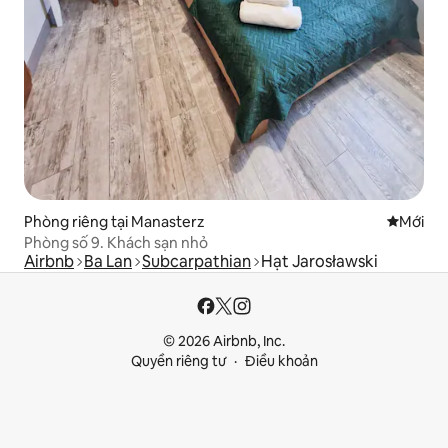
Phòng riêng tại Manasterz
Nơi ở mớ
Mới
Phòng số 9. Khách sạn nhỏ
Airbnb
Ba Lan
Subcarpathian
Hạt Jarosławski
© 2026 Airbnb, Inc.
Quyền riêng tư
Điều khoản