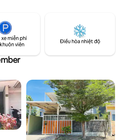
nhóm chèo thuyền,gia đình, tốt nghiệp,
t đến
công việc, v.v.
 xe miễn phí
Điều hòa nhiệt độ
 khuôn viên
Jember