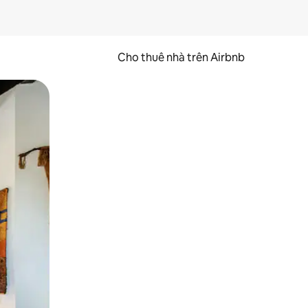
Cho thuê nhà trên Airbnb