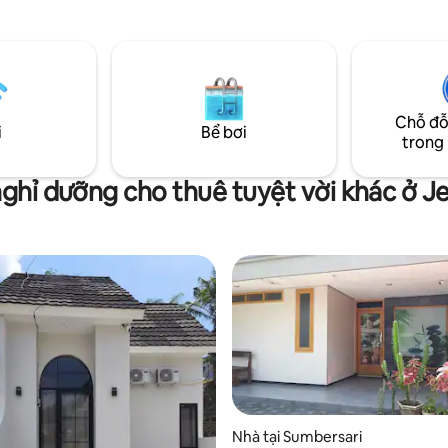
ng chân ở thành phố Jember,
đến Đại học Mở Jember - 5 phú
n với các phương tiện giao thông
Unej Campus Foodcourt Food
g khác nhau
Chỗ đỗ
i
Bể bơi
trong
ghỉ dưỡng cho thuê tuyệt vời khác ở 
Nhà tại Sumbersari