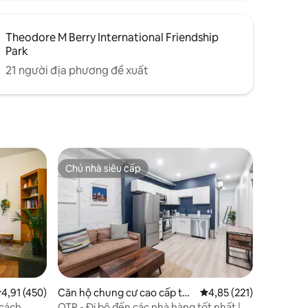
Theodore M Berry International Friendship
Park
21 người địa phương đề xuất
Chủ nhà siêu cấp
Chủ nhà siêu cấp
ếp hạng trung bình 4,91/5, 450 đánh giá
4,91 (450)
Căn hộ chung cư cao cấp tại
Xếp hạng trung bình 4,
4,85 (221)
Cincinnati
 cách
OTR - Đi bộ đến các nhà hàng tốt nhất |