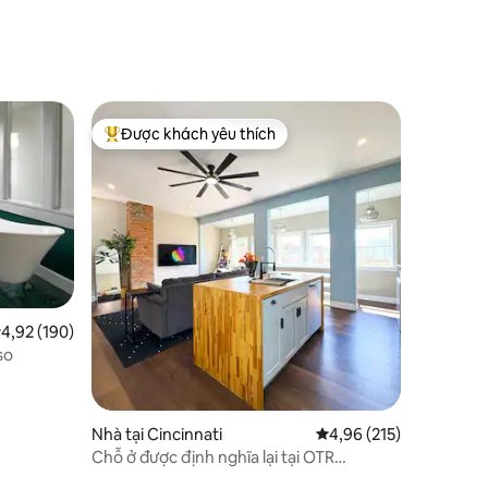
Được khách yêu thích
Được khách yêu thích nhất
ếp hạng trung bình 4,92/5, 190 đánh giá
4,92 (190)
so
Nhà tại Cincinnati
Xếp hạng trung bình 4,
4,96 (215)
Chỗ ở được định nghĩa lại tại OTR
Cincinnati "Toàn bộ nhà".