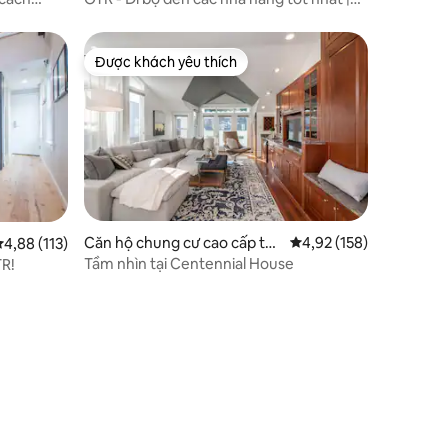
UC vài
Cuộc sống đô thị
Được khách yêu thích
Được khách yêu thích
Căn hộ chung cư cao cấp tại
Xếp hạng trung bình 4,
4,92 (158)
ếp hạng trung bình 4,88/5, 113 đánh giá
4,88 (113)
Cincinnati
Tầm nhìn tại Centennial House
TR!