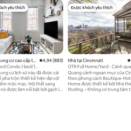
ch yêu thích
Được khách yêu thích
ch yêu thích
Được khách yêu thích
3/5, 450 đánh giá
ung cư cao cấp tại
Xếp hạng trung bình 4,94/5, 883 đánh giá
4,94 (883)
Nhà tại Cincinnati
X
i
ord Condo.1 bed/1
OTR Full Home/Yard - Cảnh quan tuyệt
able Location
đẹp - Bãi đỗ xe miễn phí
ung cư lịch sử này đã được cải
Quang cảnh ngoạn mục của Cin
 pha trộn thiết kế hiện đại với
theo phong cách Boutique-Hote
iểm mộc mạc. Nội thất sang
Home được thiết kế bởi Nhà thiế
 nó được làm nổi bật bởi gạch lộ
thưởng. • Không có trung tâm thành phố
t bàn thạch anh, sàn gỗ cứng và
nào Airbnb có nhiều như vậy • 
 đương đại Không gian: Vị
đường phố yên tĩnh/an toàn • Vị 
a, tầm nhìn từ tầng trên cùng
tâm • Camera an ninh ở lối vào 
 chân trời thành phố. Giường
được lập trình thay đổi sau mỗi 
rong tầng lửng và nệm ghế sofa
khách. • Một trong "7 AirBnB tu
 trong khu vực sinh hoạt
nhất ở Cincinnati" của Cincy Refine
HÔNG GIAN LÀM VIỆC với ghế
bộ/Xe đạp/Xe tay ga đến Trun