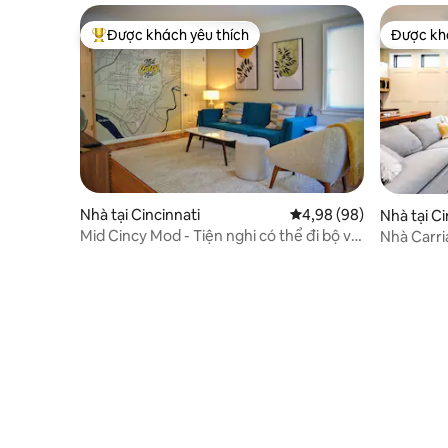
Được khách yêu thích
Được khá
Được khách yêu thích nhất
Được khá
Nhà tại Cincinnati
Xếp hạng trung bình 4,
4,98 (98)
Nhà tại Ci
Mid Cincy Mod - Tiện nghi có thể đi bộ và
Nhà Carr
nâng cao + Xe điện