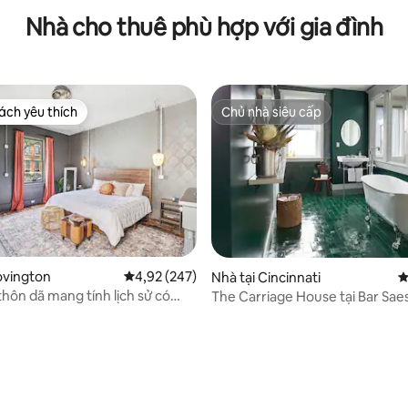
Nhà cho thuê phù hợp với gia đình
ch yêu thích
Chủ nhà siêu cấp
ch yêu thích
Chủ nhà siêu cấp
ovington
Xếp hạng trung bình 4,92/5, 247 đánh giá
4,92 (247)
Nhà tại Cincinnati
X
thôn dã mang tính lịch sử có
The Carriage House tại Bar Sae
ước nóng, đi bộ đến
3/5, 178 đánh giá
sse