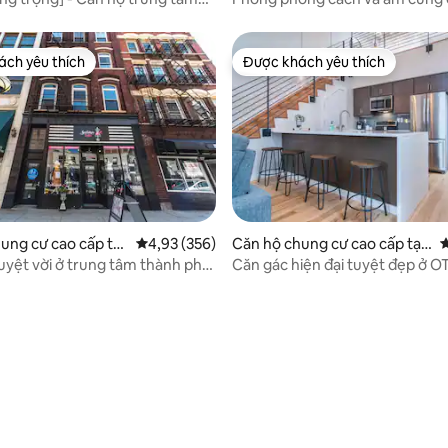
ố
trung tâm thành phố/% {list_R/
phút!
ch yêu thích
Được khách yêu thích
ch yêu thích
Được khách yêu thích
ung cư cao cấp tại
Xếp hạng trung bình 4,93/5, 356 đánh giá
4,93 (356)
Căn hộ chung cư cao cấp tại
X
i
Cincinnati
uyệt vời ở trung tâm thành phố
Căn gác hiện đại tuyệt đẹp ở O
 nằm ở vị trí trung tâm!
9/5, 222 đánh giá