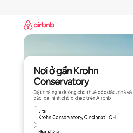
Chuyển
đến
nội
dung
Nơi ở gần Krohn
Conservatory
Đặt nhà nghỉ dưỡng cho thuê độc đáo, nhà và
các loại hình chỗ ở khác trên Airbnb
Vị trí
Khi có kết quả, hãy điều hướng bằng phím mũi t
Nhận phòng