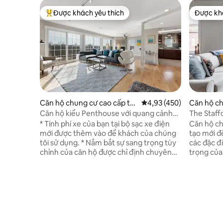
Được khách yêu thích
Được khá
Được khách yêu thích nhất
Được khá
Căn hộ chung cư cao cấp tại
Xếp hạng trung bình 4,9
4,93 (450)
Căn hộ ch
Cincinnati
Cincinnat
Căn hộ kiểu Penthouse với quang cảnh
The Staff
thành phố
ba.Unbeat
* Tính phí xe của bạn tại bộ sạc xe điện
Căn hộ ch
mới được thêm vào để khách của chúng
tạo mới để
tôi sử dụng. * Nắm bắt sự sang trọng tùy
các đặc đ
chỉnh của căn hộ được chỉ định chuyên
trọng của
nghiệp này. Nơi cư trú có không gian
thiên, mặ
chính bố trí không gian mở rộng lớn, một
đèn chiếu sáng
loạt các đồ nội thất boutique, cửa sổ dài
trí đắc đị
phòng, lò sưởi ấm cúng và khung cảnh
của đường
rộng lớn. Căn hộ hiện đại này nằm trong
cỡ KING t
tòa nhà lịch sử được cải tạo đẹp mắt. Có
gấp QUEEN
sự chú ý tuyệt vời đến từng chi tiết trong
chính. K