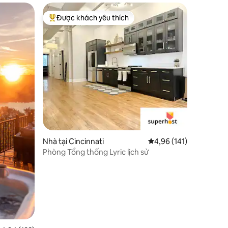
Được khách yêu thích
Được khách yêu thích nhất
Nhà tại Cincinnati
Xếp hạng trung bình 4,
4,96 (141)
Phòng Tổng thống Lyric lịch sử