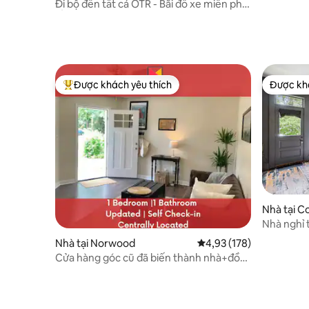
Cincinnati
Đi bộ đến tất cả OTR - Bãi đỗ xe miễn phí -
Ấm cúng - 5 sao!
Được khách yêu thích
Được khá
Được khách yêu thích nhất
Được khá
Nhà tại C
Nhà nghỉ 
bồn tắm n
Nhà tại Norwood
Xếp hạng trung bình 4,9
4,93 (178)
MainStra
Cửa hàng góc cũ đã biến thành nhà+đồ
ăn nhẹ!