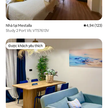
Nhà tại Mestalla
Xếp hạng trung
4,94 (123)
Study 2 Port Vlc VT57613V
Được khách yêu thích
Được khách yêu thích