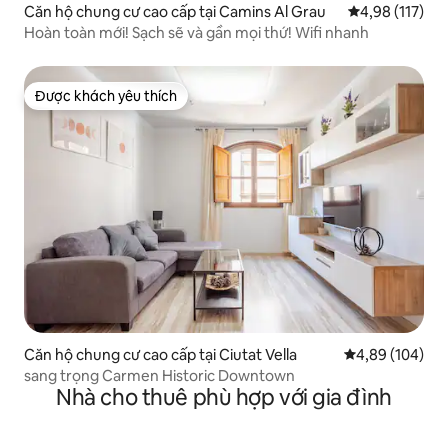
Căn hộ chung cư cao cấp tại Camins Al Grau
Xếp hạng trung
4,98 (117)
Hoàn toàn mới! Sạch sẽ và gần mọi thứ! Wifi nhanh
Được khách yêu thích
Được khách yêu thích
Căn hộ chung cư cao cấp tại Ciutat Vella
Xếp hạng trung
4,89 (104)
sang trọng Carmen Historic Downtown
Nhà cho thuê phù hợp với gia đình