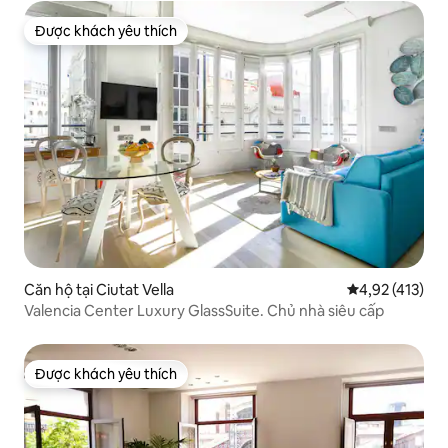
Được khách yêu thích
Được khách yêu thích
Căn hộ tại Ciutat Vella
Xếp hạng trung
4,92 (413)
Valencia Center Luxury GlassSuite. Chủ nhà siêu cấp
Được khách yêu thích
Được khách yêu thích