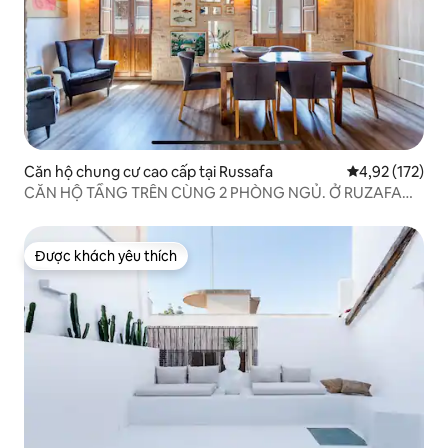
Căn hộ chung cư cao cấp tại Russafa
Xếp hạng trung
4,92 (172)
CĂN HỘ TẦNG TRÊN CÙNG 2 PHÒNG NGỦ. Ở RUZAFA
THỜI THƯỢNG! AC+Wifi
Được khách yêu thích
Được khách yêu thích