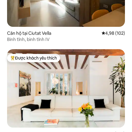
Căn hộ tại Ciutat Vella
Xếp hạng trung
4,98 (102)
Bình tĩnh, bình tĩnh IV
Được khách yêu thích
Được khách yêu thích nhất