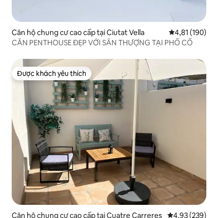
Căn hộ chung cư cao cấp tại Ciutat Vella
Xếp hạng trung
4,81 (190)
CĂN PENTHOUSE ĐẸP VỚI SÂN THƯỢNG TẠI PHỐ CỔ
Được khách yêu thích
Được khách yêu thích
Căn hộ chung cư cao cấp tại Cuatre Carreres
Xếp hạng trung
4,93 (239)