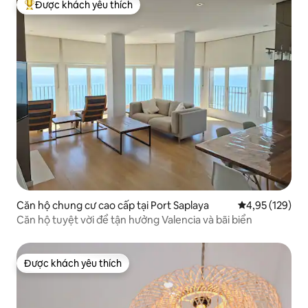
Được khách yêu thích
Được khách yêu thích nhất
Căn hộ chung cư cao cấp tại Port Saplaya
Xếp hạng trung
4,95 (129)
Căn hộ tuyệt vời để tận hưởng Valencia và bãi biển
Được khách yêu thích
Được khách yêu thích