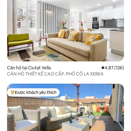
Căn hộ tại Ciutat Vella
Xếp hạng trung
4,87 (126)
CĂN HỘ THIẾT KẾ CAO CẤP. PHỐ CỔ LA XEREA
Được khách yêu thích
Được khách yêu thích nhất