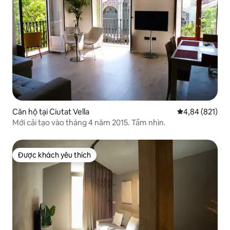
Căn hộ tại Ciutat Vella
Xếp hạng trung
4,84 (821)
Mới cải tạo vào tháng 4 năm 2015. Tầm nhìn.
Được khách yêu thích
Được khách yêu thích