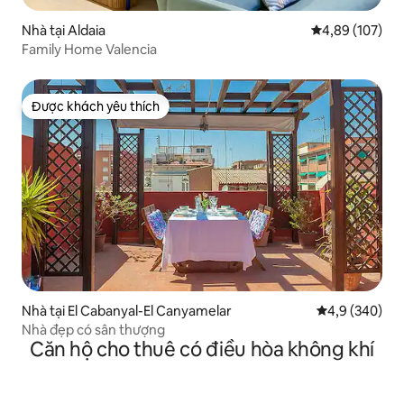
Nhà tại Aldaia
Xếp hạng trung
4,89 (107)
Family Home Valencia
Được khách yêu thích
Được khách yêu thích
Nhà tại El Cabanyal-El Canyamelar
Xếp hạng trun
4,9 (340)
Nhà đẹp có sân thượng
Căn hộ cho thuê có điều hòa không khí