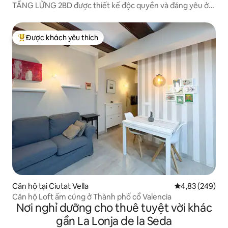
TẦNG LỬNG 2BD được thiết kế độc quyền và đáng yêu ở
Valencia
Được khách yêu thích
Được khách yêu thích nhất
Căn hộ tại Ciutat Vella
Xếp hạng trung
4,83 (249)
Căn hộ Loft ấm cúng ở Thành phố cổ Valencia
Nơi nghỉ dưỡng cho thuê tuyệt vời khác
gần La Lonja de la Seda