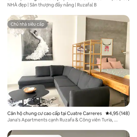
NHÀ đẹp | Sân thượng đầy nắng | Ruzafa| B
Chủ nhà siêu cấp
Chủ nhà siêu cấp
Căn hộ chung cư cao cấp tại Cuatre Carreres
Xếp hạng trung
4,95 (148)
Jana's Apartments cạnh Ruzafa & Công viên Turia, ...