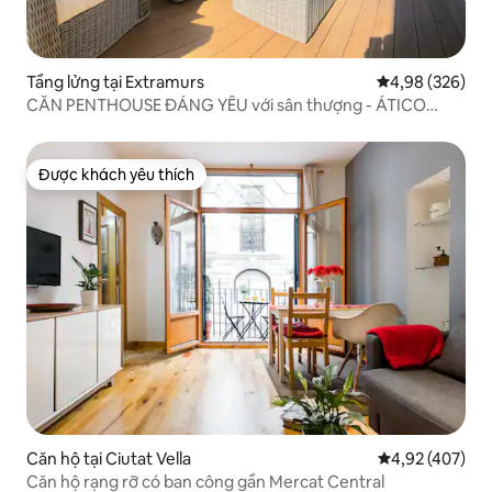
Tầng lửng tại Extramurs
Xếp hạng trung
4,98 (326)
CĂN PENTHOUSE ĐÁNG YÊU với sân thượng - ÁTICO
CON TERRAZA
Được khách yêu thích
Được khách yêu thích
Căn hộ tại Ciutat Vella
Xếp hạng trung
4,92 (407)
Căn hộ rạng rỡ có ban công gần Mercat Central