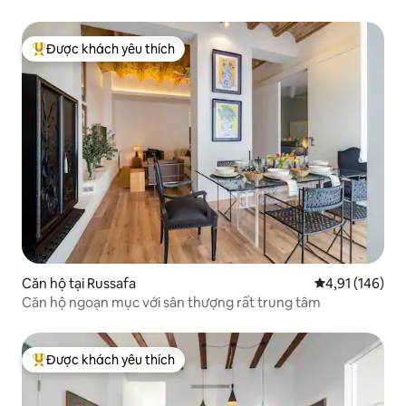
Được khách yêu thích
Được khách yêu thích nhất
Căn hộ tại Russafa
Xếp hạng trung
4,91 (146)
Căn hộ ngoạn mục với sân thượng rất trung tâm
Được khách yêu thích
Được khách yêu thích nhất