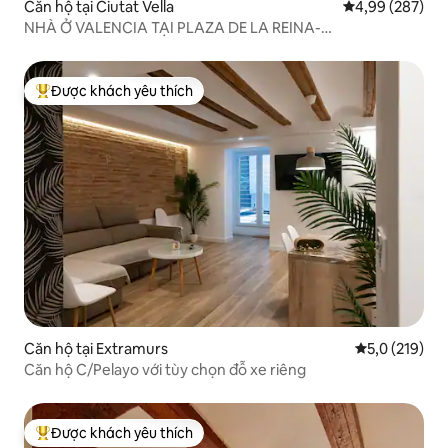
Căn hộ tại Ciutat Vella
Xếp hạng trung
4,99 (287)
NHÀ Ở VALENCIA TẠI PLAZA DE LA REINA-
CATEDERNAME
Được khách yêu thích
Được khách yêu thích nhất
Căn hộ tại Extramurs
Xếp hạng trun
5,0 (219)
Căn hộ C/Pelayo với tùy chọn đỗ xe riêng
Được khách yêu thích
Được khách yêu thích nhất