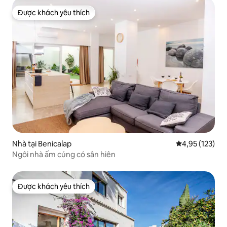
Được khách yêu thích
Được khách yêu thích
Nhà tại Benicalap
Xếp hạng trung
4,95 (123)
Ngôi nhà ấm cúng có sân hiên
Được khách yêu thích
Được khách yêu thích