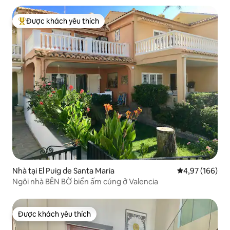
Được khách yêu thích
Được khách yêu thích nhất
Nhà tại El Puig de Santa Maria
Xếp hạng trung
4,97 (166)
Ngôi nhà BÊN BỜ biển ấm cúng ở Valencia
Được khách yêu thích
Được khách yêu thích