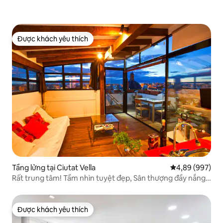
Được khách yêu thích
Được khách yêu thích
Tầng lửng tại Ciutat Vella
Xếp hạng trung 
4,89 (997)
Rất trung tâm! Tầm nhìn tuyệt đẹp, Sân thượng đầy nắng,
Wifi!
Được khách yêu thích
Được khách yêu thích