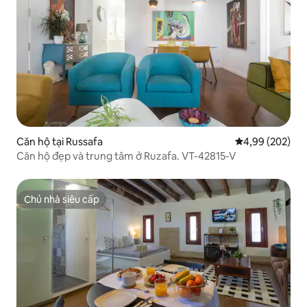
Căn hộ tại Russafa
Xếp hạng trung
4,99 (202)
Căn hộ đẹp và trung tâm ở Ruzafa. VT-42815-V
Chủ nhà siêu cấp
Chủ nhà siêu cấp