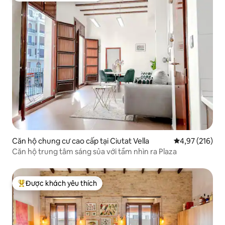
Căn hộ chung cư cao cấp tại Ciutat Vella
Xếp hạng trung
4,97 (216)
Căn hộ trung tâm sáng sủa với tầm nhìn ra Plaza
Được khách yêu thích
Được khách yêu thích nhất