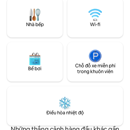
Valencia | 8 phút đến Plaza de la Virgen |
hoặc lên lịch cho t
10 phút đến Chợ trung tâm | 12 phút đến
bạn. Nó cũng có m
Quảng trường Tòa thị chính | 15 phút đến
bạn có thể thư gi
Đấu trường bò tót | 15 phút đến Estación
sáng dưới ánh mặt
Nhà bếp
Wi-fi
del Norte | 20 phút đến Bãi biển
nhìn khung cảnh đ
Chỗ đỗ xe miễn phí
Bể bơi
trong khuôn viên
Điều hòa nhiệt độ
Những thắng cảnh hàng đầu khác gần