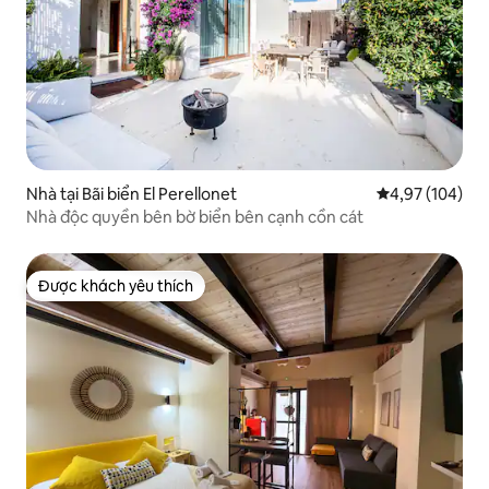
Nhà tại Bãi biển El Perellonet
Xếp hạng trung
4,97 (104)
Nhà độc quyền bên bờ biển bên cạnh cồn cát
Được khách yêu thích
Được khách yêu thích