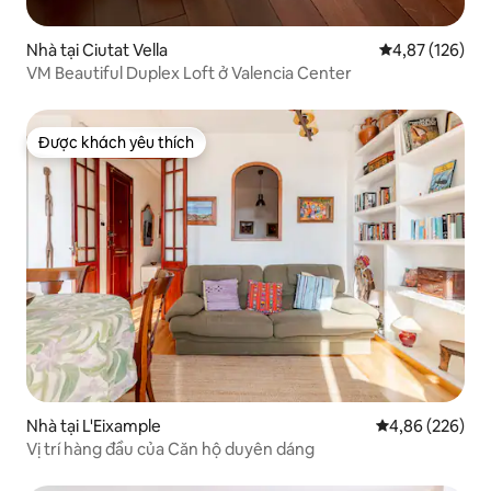
Nhà tại Ciutat Vella
Xếp hạng trung
4,87 (126)
VM Beautiful Duplex Loft ở Valencia Center
Được khách yêu thích
Được khách yêu thích
Nhà tại L'Eixample
Xếp hạng trung
4,86 (226)
Vị trí hàng đầu của Căn hộ duyên dáng