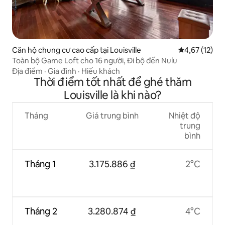
Căn hộ chung cư cao cấp tại Louisville
Xếp hạng trun
4,67 (12)
Toàn bộ Game Loft cho 16 người, Đi bộ đến Nulu
Địa điểm
·
Gia đình
·
Hiếu khách
Thời điểm tốt nhất để ghé thăm
Louisville là khi nào?
Tháng
Giá trung bình
Nhiệt độ
trung
bình
Tháng 1
3.175.886 ₫
2°C
Tháng 2
3.280.874 ₫
4°C