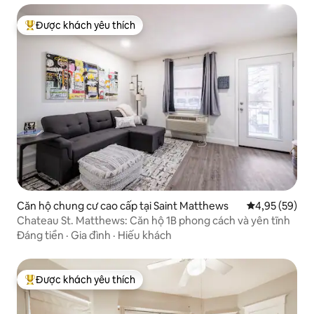
Được khách yêu thích
Được khách yêu thích nhất
Căn hộ chung cư cao cấp tại Saint Matthews
Xếp hạng trun
4,95 (59)
Chateau St. Matthews: Căn hộ 1B phong cách và yên tĩnh
Đáng tiền
·
Gia đình
·
Hiếu khách
Được khách yêu thích
Được khách yêu thích nhất