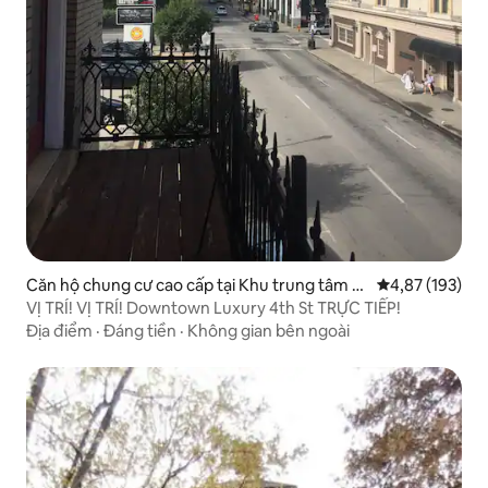
Căn hộ chung cư cao cấp tại Khu trung tâm th
Xếp hạng trung
4,87 (193)
ương mại
VỊ TRÍ! VỊ TRÍ! Downtown Luxury 4th St TRỰC TIẾP!
Địa điểm
·
Đáng tiền
·
Không gian bên ngoài