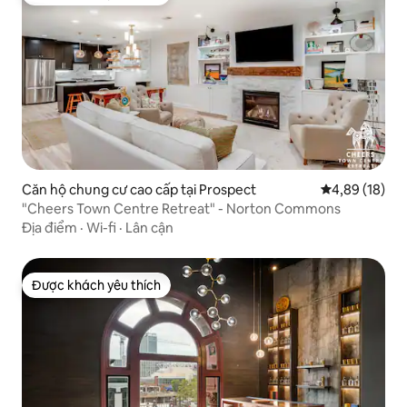
Được khách yêu thích
Căn hộ chung cư cao cấp tại Prospect
Xếp hạng trun
4,89 (18)
"Cheers Town Centre Retreat" - Norton Commons
Địa điểm
·
Wi-fi
·
Lân cận
Được khách yêu thích
Được khách yêu thích