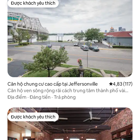
Được khách yêu thích
Được khách yêu thích
Căn hộ chung cư cao cấp tại Jeffersonville
Xếp hạng trung
4,83 (117)
Căn hộ ven sông rộng rãi cách trung tâm thành phố vài
phút!
Địa điểm
·
Đáng tiền
·
Trả phòng
Được khách yêu thích
Được khách yêu thích