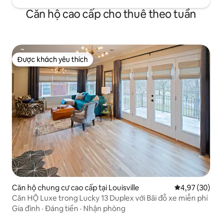
Căn hộ cao cấp cho thuê theo tuần
Được khách yêu thích
Được khách yêu thích
Căn hộ chung cư cao cấp tại Louisville
Xếp hạng trun
4,97 (30)
Căn HỘ Luxe trong Lucky 13 Duplex với Bãi đỗ xe miễn phí
Gia đình
·
Đáng tiền
·
Nhận phòng