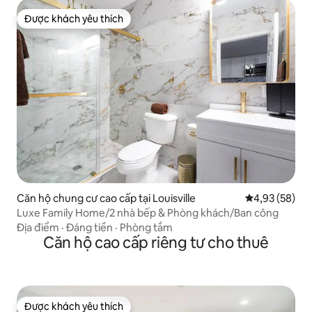
Được khách yêu thích
Được khách yêu thích
Căn hộ chung cư cao cấp tại Louisville
Xếp hạng trun
4,93 (58)
Luxe Family Home/2 nhà bếp & Phòng khách/Ban công
Địa điểm
·
Đáng tiền
·
Phòng tắm
Căn hộ cao cấp riêng tư cho thuê
Được khách yêu thích