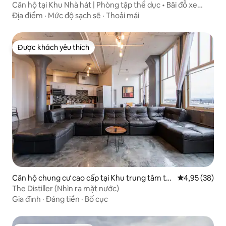
ơng mại
Căn hộ tại Khu Nhà hát | Phòng tập thể dục • Bãi đỗ xe
miễn phí • DT
Địa điểm
·
Mức độ sạch sẽ
·
Thoải mái
Được khách yêu thích
Được khách yêu thích
Căn hộ chung cư cao cấp tại Khu trung tâm th
Xếp hạng trun
4,95 (38)
ương mại
The Distiller (Nhìn ra mặt nước)
Gia đình
·
Đáng tiền
·
Bố cục