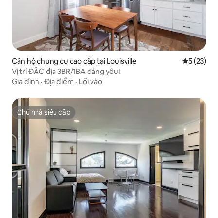
Căn hộ chung cư cao cấp tại Louisville
Xếp hạng t
5 (23)
Vị trí ĐẮC địa 3BR/1BA đáng yêu!
Gia đình
·
Địa điểm
·
Lối vào
Chủ nhà siêu cấp
Chủ nhà siêu cấp