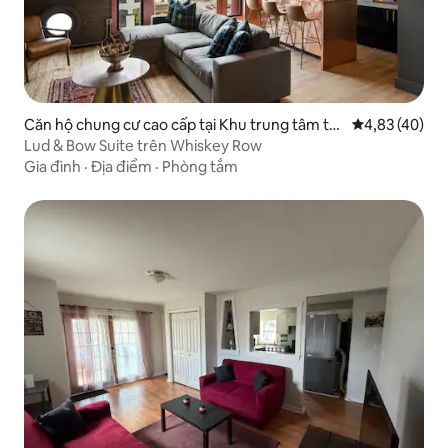
Căn hộ chung cư cao cấp tại Khu trung tâm th
Xếp hạng trun
4,83 (40)
ương mại
Lud & Bow Suite trên Whiskey Row
Gia đình
·
Địa điểm
·
Phòng tắm