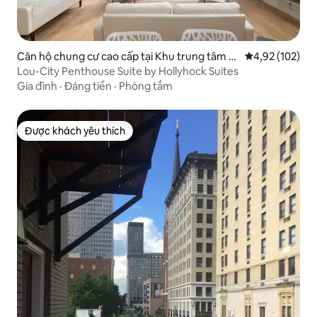
Căn hộ chung cư cao cấp tại Khu trung tâm th
Xếp hạng trung
4,92 (102)
ương mại
Lou-City Penthouse Suite by Hollyhock Suites
Gia đình
·
Đáng tiền
·
Phòng tắm
Được khách yêu thích
Được khách yêu thích