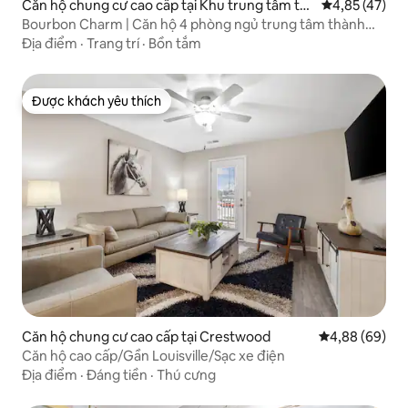
Căn hộ chung cư cao cấp tại Khu trung tâm th
Xếp hạng trun
4,85 (47)
ương mại
Bourbon Charm | Căn hộ 4 phòng ngủ trung tâm thành
phố
Địa điểm
·
Trang trí
·
Bồn tắm
Được khách yêu thích
Được khách yêu thích
Căn hộ chung cư cao cấp tại Crestwood
Xếp hạng trun
4,88 (69)
Căn hộ cao cấp/Gần Louisville/Sạc xe điện
Địa điểm
·
Đáng tiền
·
Thú cưng