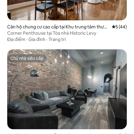
Căn hộ chung cư cao cấp tại Khu trung tâm thươn
Xếp hạng t
5 (44)
g mại
Corner Penthouse tại Tòa nhà Historic Levy
Địa điểm
·
Gia đình
·
Trang trí
Chủ nhà siêu cấp
Chủ nhà siêu cấp