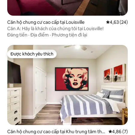
Căn hộ chung cư cao cấp tại Louisville
Xếp hạng trun
4,63 (24)
Căn A: Hãy là khách của chúng tôi tại Louisville!
Đáng tiền
·
Địa điểm
·
Phương tiện đi lại
Được khách yêu thích
Được khách yêu thích
Căn hộ chung cư cao cấp tại Khu trung tâm thư
Xếp hạng tru
4,86 (7)