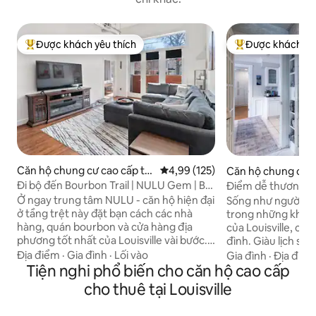
Được khách yêu thích
Được khách yêu
Được khách yêu thích nhất
Được khách yêu t
Căn hộ chung cư cao cấp tại
Xếp hạng trung bình 4,99/5, 125
4,99 (125)
Căn hộ chung cư c
East Market District
Saint Matthews
Đi bộ đến Bourbon Trail | NULU Gem | Bãi
Điểm dễ thương! -
đỗ xe có cổng
phương
Ở ngay trung tâm NULU - căn hộ hiện đại
Sống như người đ
ở tầng trệt này đặt bạn cách các nhà
trong những khu p
hàng, quán bourbon và cửa hàng địa
của Louisville, các
phương tốt nhất của Louisville vài bước.
đình. Giàu lịch sử
Đi bộ đến các địa điểm yêu thích như
các khu ăn uống, mu
Địa điểm
·
Gia đình
·
Lối vào
Gia đình
·
Địa điể
Angel's Envy và Rabbit Hole Distillery,
Tiện nghi phổ biến cho căn hộ cao cấp
dài từ tường này 
thưởng thức tất cả các bữa ăn NuLu hoặc
vực sôi động này đ
cho thuê tại Louisville
đi đến trung tâm thành phố trong vài
quyến rũ, năng lư
phút để xem các buổi hòa nhạc, trò chơi
cấp. Ban đầu được