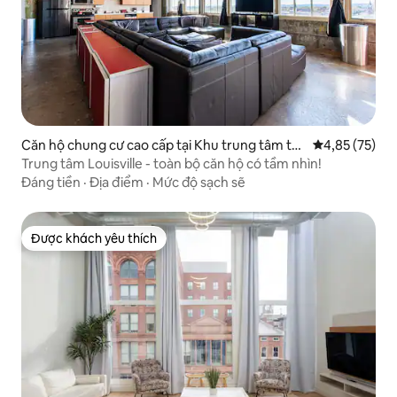
Căn hộ chung cư cao cấp tại Khu trung tâm th
Xếp hạng trun
4,85 (75)
ương mại
Trung tâm Louisville - toàn bộ căn hộ có tầm nhìn!
Đáng tiền
·
Địa điểm
·
Mức độ sạch sẽ
Được khách yêu thích
Được khách yêu thích