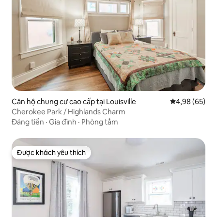
Căn hộ chung cư cao cấp tại Louisville
Xếp hạng trun
4,98 (65)
Cherokee Park / Highlands Charm
Đáng tiền
·
Gia đình
·
Phòng tắm
Được khách yêu thích
Được khách yêu thích