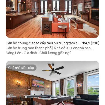
Căn hộ chung cư cao cấp tại Khu trung tâm th
Xếp hạng trun
4,9 (290)
ương mại
Căn hộ trung tâm thành phố | Nhà để XE riêng và ban
công
Đáng tiền
·
Gia đình
·
Chất lượng giấc ngủ
Chủ nhà siêu cấp
Chủ nhà siêu cấp