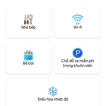
hoặc sự kiện. Căn hộ chung cư thoải mái,
hộ đơn lẻ hơn hai 
yên tĩnh và được thiết lập chu đáo - lý
hữu sau đó đã mua 
tưởng cho các cặp đôi, khách đi một
hoàn toàn tái tạo l
mình hoặc đi công tác, với bãi đậu xe có
quả là một không 
cổng, Wi-Fi nhanh và mọi thứ cần thiết
cách chu đáo, cho
cho thời gian lưu trú ngắn hoặc dài hạn.
nghỉ dưỡng thực s
Nhà bếp
Wi-fi
Chỗ đỗ xe miễn phí
Bể bơi
trong khuôn viên
Điều hòa nhiệt độ