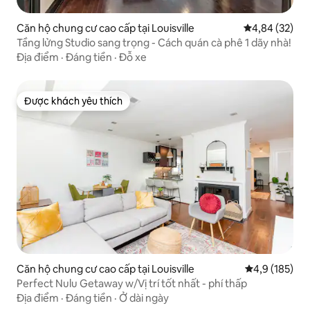
Căn hộ chung cư cao cấp tại Louisville
Xếp hạng trun
4,84 (32)
Tầng lửng Studio sang trọng - Cách quán cà phê 1 dãy nhà!
Địa điểm
·
Đáng tiền
·
Đỗ xe
Được khách yêu thích
Được khách yêu thích
Căn hộ chung cư cao cấp tại Louisville
Xếp hạng trun
4,9 (185)
Perfect Nulu Getaway w/Vị trí tốt nhất - phí thấp
Địa điểm
·
Đáng tiền
·
Ở dài ngày