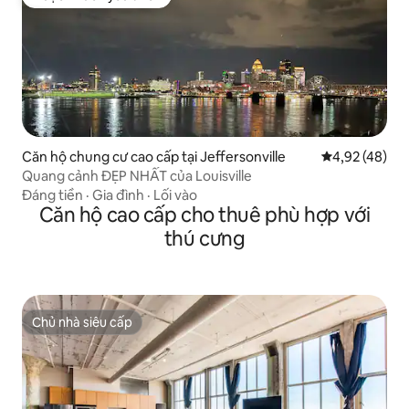
Được khách yêu thích
Căn hộ chung cư cao cấp tại Jeffersonville
Xếp hạng trun
4,92 (48)
Quang cảnh ĐẸP NHẤT của Louisville
Đáng tiền
·
Gia đình
·
Lối vào
Căn hộ cao cấp cho thuê phù hợp với
thú cưng
Chủ nhà siêu cấp
Chủ nhà siêu cấp