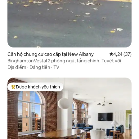
Căn hộ chung cư cao cấp tại New Albany
Xếp hạng trun
4,24 (37)
BinghamtonVestal 2 phòng ngủ, tầng chính. Tuyệt vời
Địa điểm
·
Đáng tiền
·
TV
Được khách yêu thích
Được khách yêu thích nhất