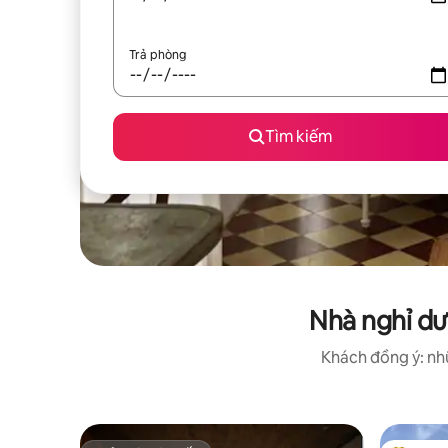
Trả phòng
Tìm kiếm
Nhà nghỉ dư
Khách đồng ý: nhữ