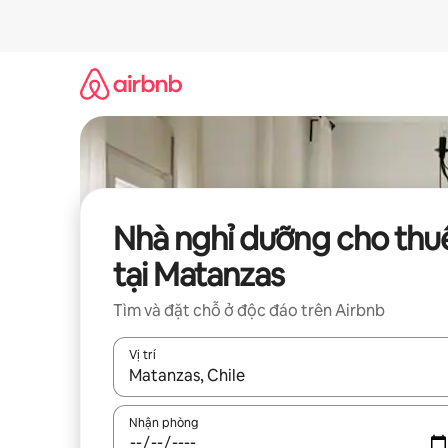
Chuyển
đến
nội
dung
Nhà nghỉ dưỡng cho thu
tại Matanzas
Tìm và đặt chỗ ở độc đáo trên Airbnb
Vị trí
Khi có kết quả, hãy điều hướng bằng phím mũi t
Nhận phòng