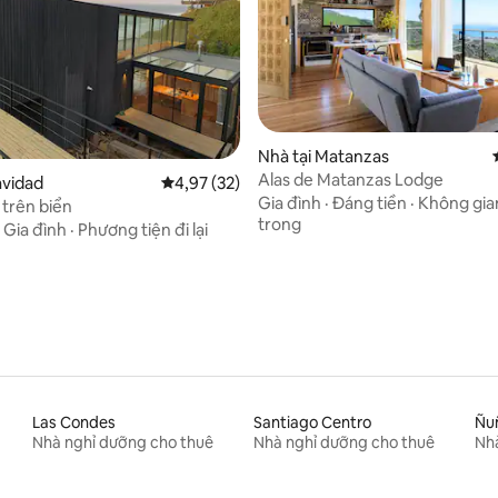
Nhà tại Matanzas
Alas de Matanzas Lodge
93/5, 99 đánh giá
avidad
Xếp hạng trung bình 4,97/5, 32 đánh giá
4,97 (32)
Gia đình
·
Đáng tiền
·
Không gia
 trên biển
trong
·
Gia đình
·
Phương tiện đi lại
Las Condes
Santiago Centro
Ñu
Nhà nghỉ dưỡng cho thuê
Nhà nghỉ dưỡng cho thuê
Nhà