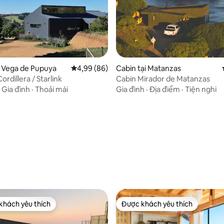
83/5, 47 đánh giá
a Vega de Pupuya
Xếp hạng trung bình 4,99/5, 86 đánh giá
4,99 (86)
Cabin tại Matanzas
ordillera / Starlink
Cabin Mirador de Matanzas
·
Gia đình
·
Thoải mái
Gia đình
·
Địa điểm
·
Tiện nghi
khách yêu thích
Được khách yêu thích
ch yêu thích nhất
Được khách yêu thích