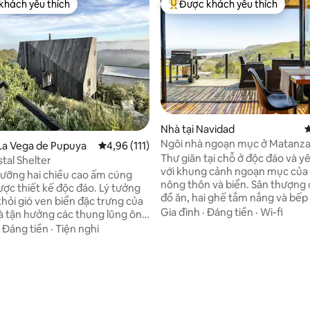
khách yêu thích
Được khách yêu thích
ch yêu thích nhất
Được khách yêu thích nhất
2/5, 103 đánh giá
Nhà tại Navidad
X
Ngôi nhà ngoạn mục ở Matanzas
 La Vega de Pupuya
Xếp hạng trung bình 4,96/5, 111 đánh giá
4,96 (111)
biển
Thư giãn tại chỗ ở độc đáo và y
tal Shelter
với khung cảnh ngoạn mục của
dưỡng hai chiều cao ấm cúng
nông thôn và biển. Sân thượng
ược thiết kế độc đáo. Lý tưởng
đồ ăn, hai ghế tắm nắng và bế
khỏi gió ven biển đặc trưng của
than củi. Trong khu vực đỗ xe g
Gia đình
·
Đáng tiền
·
Wi-fi
à tận hưởng các thung lũng ôn
ống nước nóng và không gian c
và thiên nhiên hoang sơ. Chỉ
·
Đáng tiền
·
Tiện nghi
nấu, tất cả đều có tầm nhìn ng
iển, nhà hàng và siêu thị vài
Nơi này rất phù hợp với các mô
 NƯỚC
dưới nước: Lướt sóng, lướt ván d
00 USD cho thời gian lưu trú 2
ván buồm, Wind Foil và cũng d
đạp leo núi và xe đạp điện với 
ega de pupuya 2,5 km - Cách
dốc đáng kinh ngạc trên những
ertecillo 24 km.