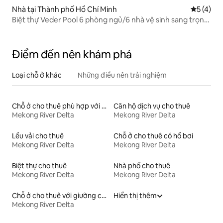
Nhà tại Thành phố Hồ Chí Minh
Xếp hạng 
5 (4)
Biệt thự Veder Pool 6 phòng ngủ/6 nhà vệ sinh sang trọng
ở trung tâm Sài Gòn
Điểm đến nên khám phá
Loại chỗ ở khác
Những điều nên trải nghiệm
Chỗ ở cho thuê phù hợp với gia đình
Căn hộ dịch vụ cho thuê
Mekong River Delta
Mekong River Delta
Lều vải cho thuê
Chỗ ở cho thuê có hồ bơi
Mekong River Delta
Mekong River Delta
Biệt thự cho thuê
Nhà phố cho thuê
Mekong River Delta
Mekong River Delta
Chỗ ở cho thuê với giường có chiều cao phù hợp cho người có nhu cầu đặc biệt
Hiển thị thêm
Mekong River Delta