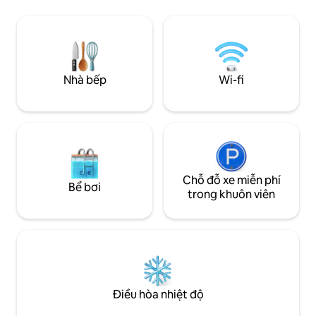
cà phê và nhà hàng gần đó (bánh mì, hải
vào và cửa sổ các
sản, ăn chay) <3 phút đi bộ đến Chợ đêm
làm việc, khu vườn
và các tour tham quan Chợ nổi Wifi
thang máy, vệ sin
nhanh (200Mbps), TV thông minh Tự
tiện nghi của một 
nhận phòng 24/7. Hoàn hảo cho các cặp
vợ chồng, khách đi một mình hoặc thời
Nhà bếp
Wi-fi
gian ở dài hơn
Chỗ đỗ xe miễn phí
Bể bơi
trong khuôn viên
Điều hòa nhiệt độ