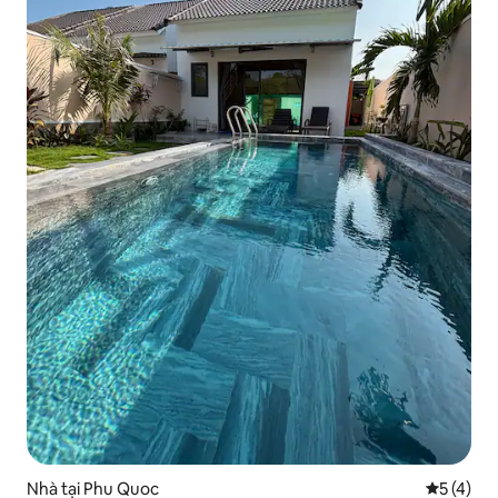
Nhà tại Phu Quoc
Xếp hạng 
5 (4)