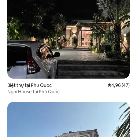
Biệt thự tại Phu Quoc
Xếp hạng trun
4,96 (47)
Nghi House tại Phú Quốc