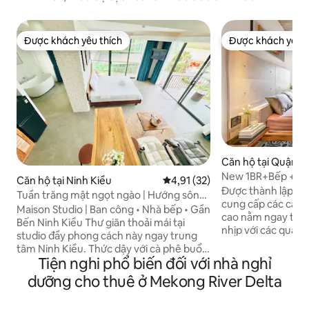
Được khách yêu thích
Được khách yêu t
Được khách yêu thích
Được khách yêu t
Căn hộ tại Quận 1
New 1BR+Bếp +Bế
Căn hộ tại Ninh Kiều
Xếp hạng trung bình 4,91/5, 32
4,91 (32)
Được thành lập và
Tuần trăng mật ngọt ngào | Hướng sông
cung cấp các căn h
• Bồn tắm • Ban công
Maison Studio | Ban công • Nhà bếp • Gần
cao nằm ngay trê
Bến Ninh Kiều Thư giãn thoải mái tại
nhịp với các quán 
studio đầy phong cách này ngay trung
tiếng, Circle K và 
tâm Ninh Kiều. Thức dậy với cà phê buổi
gần đó và chỉ vài 
Tiện nghi phổ biến đối với nhà nghỉ
sáng trên ban công riêng của bạn hoặc
Bùi Viện, Công viê
thư giãn trong bồn tắm ấm cúng sau khi
dưỡng cho thuê ở Mekong River Delta
quả so với khách s
khám phá thành phố. Giường cỡ King,
1 căn hộ dịch vụ BR
ban công, bồn tắm và bếp đầy đủ Quán
cách hiện đại, nhà