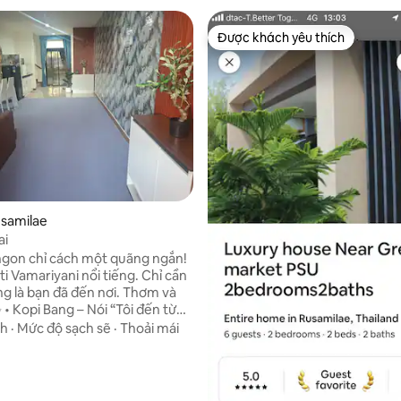
Được khách yêu thích
Được khách yêu thích
usamilae
ai
ngon chỉ cách một quãng ngắn!
i Vamariyani nổi tiếng. Chỉ cần
g là bạn đã đến nơi. Thơm và
• Kopi Bang – Nói “Tôi đến từ
để được giảm giá ngay 5% 🧋💸
ch
·
Mức độ sạch sẽ
·
Thoải mái
 lại xung quanh. Gần các điểm du
hỉ cần đi bộ 650 m Đến Green
 5/5, 60 đánh giá
️ Gần Vịnh Pattani và các điểm
rong thành phố 🚗🌊 Hãy đến ở