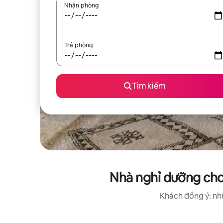
Nhận phòng
Trả phòng
Tìm kiếm
Nhà nghỉ dưỡng cho
Khách đồng ý: nhữ