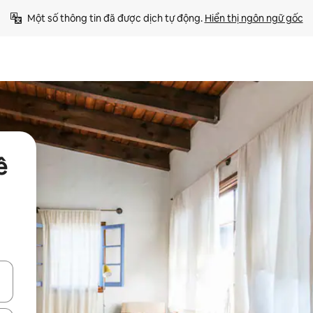
Một số thông tin đã được dịch tự động. 
Hiển thị ngôn ngữ gốc
ê
ên lên và xuống hoặc khám phá bằng các thao tác chạm hoặc vuốt.