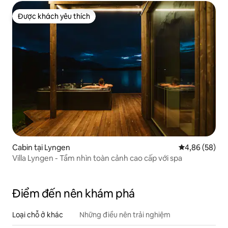
Được khách yêu thích
Được khách yêu thích
Cabin tại Lyngen
Xếp hạng trun
4,86 (58)
Villa Lyngen - Tầm nhìn toàn cảnh cao cấp với spa
Điểm đến nên khám phá
Loại chỗ ở khác
Những điều nên trải nghiệm