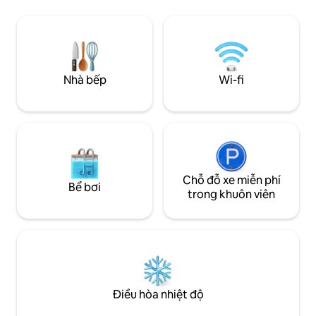
tưởng cho kỳ nghỉ
người: kính từ sàn đến trần, bồn tắm sục
-Trong 'Vành đai A
trên sân hiên riêng, tầm nhìn từ giường.
tưởng ra đèn phía
Hướng ra bầu trời rộng nhất - tốt nhất để
tham quan (xe trượ
ngắm cực quang, mặt trời nửa đêm. 20
tuyết, trung tâm 
phút đến Harstad, 1 giờ đến Evenes. Có
sửa sang lại Wi-fi
thể đặt phòng xông hơi khô trong khuôn
Nhà bếp
Wi-fi
viên. Ga trải giường, khăn tắm, áo
choàng, dép. Cửa sổ trên mái nhà, không
có rèm che sáng - mặt nạ ngủ.
Chỗ đỗ xe miễn phí
Bể bơi
trong khuôn viên
Điều hòa nhiệt độ