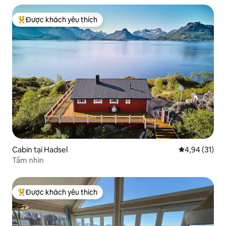
Được khách yêu thích
Được khách yêu thích nhất
Cabin tại Hadsel
Xếp hạng trun
4,94 (31)
Tầm nhìn
Được khách yêu thích
Được khách yêu thích nhất