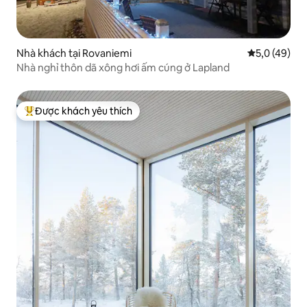
Nhà khách tại Rovaniemi
Xếp hạng tru
5,0 (49)
Nhà nghỉ thôn dã xông hơi ấm cúng ở Lapland
Được khách yêu thích
Được khách yêu thích nhất