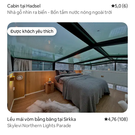
Cabin tại Hadsel
Xếp hạng tr
5,0 (6)
Nhà gỗ nhìn ra biển - Bồn tắm nước nóng ngoài trời
Được khách yêu thích
Được khách yêu thích
Lều mái vòm bằng băng tại Sirkka
Xếp hạng trung
4,76 (108)
Skylevi Northern Lights Parade