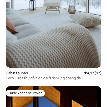
Cabin tại Inari
Xếp hạng trun
4,97 (97)
Kero - Biệt thự gỗ hiện đại ở rìa vùng hoang dã
Được khách yêu thích
Được khách yêu thích