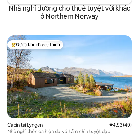
Nhà nghỉ dưỡng cho thuê tuyệt vời khác
ở Northern Norway
Được khách yêu thích
Được khách yêu thích nhất
Cabin tại Lyngen
Xếp hạng trun
4,93 (40)
Nhà nghỉ thôn dã hiện đại với tầm nhìn tuyệt đẹp