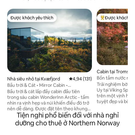
Được khách yêu thích
Được khách yêu
Được khách yêu thích
Được khách yêu t
Cabin tại Tromsø
Bồn tắm nước nón
Nhà siêu nhỏ tại Kvæfjord
Xếp hạng trung bình 4,94/5, 131
4,94 (131)
nhìn ra vịnh hẹp t
Trải nghiệm bờ bi
Bầu trời & Cát • Mirror Cabin •
Uy tại Viking Spiri
WonderInn Arctic
Bầu trời & cát lấp đầy cabin đầu tiên
trên một vịnh hẹp
trong sáu cabin WonderInn Arctic - tầm
tuyệt đẹp và bồn 
nhìn ra vịnh hẹp và núi khiến điều đó trở
rộng và cửa sổ từ 
nên dễ dàng. Được đặt tên theo khung
để ngắm đèn phía Bắc. YouTub
Tiện nghi phổ biến đối với nhà nghỉ
cảnh bao quanh: bầu trời phía trên, bờ
tìm kiếm "@Norths
biển Kvæfjord nhạt màu phía dưới. Kính
dưỡng cho thuê ở Northern Norway
channel-video tab -40 phút lái xe t
phản chiếu phản chiếu cả hai khi ánh
Tromsø - Bồn tắm 
sáng thay đổi. Cabin gương cho hai