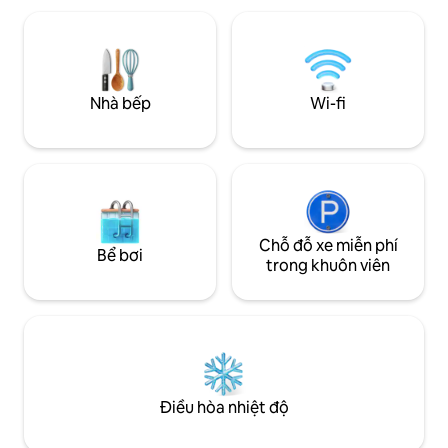
và hoàng hôn trên Vịnh, mỗi ngày đều
người bạn. Tôi khô
mang đến những khám phá riêng. Một
thôn dã cho các gi
nơi lý tưởng để thư giãn và khám phá
những người bị su
một trong những nơi đẹp nhất của
động.
Québec
Nhà bếp
Wi-fi
Chỗ đỗ xe miễn phí
Bể bơi
trong khuôn viên
Điều hòa nhiệt độ