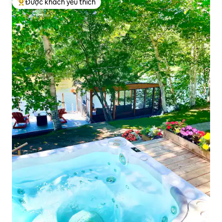
Được khách yêu thích
Được khách yêu thích nhất