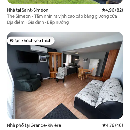
Nhà tại Saint-Siméon
Xếp hạng trun
4,96 (82)
The Simeon - Tầm nhìn ra vịnh cao cấp bằng giường cửa
Địa điểm
·
Gia đình
·
Bếp nướng
Được khách yêu thích
Được khách yêu thích
Nhà phố tại Grande-Rivière
Xếp hạng trun
4,76 (46)