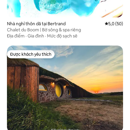
Nhà nghỉ thôn dã tại Bertrand
Xếp hạng tru
5,0 (50)
Chalet du Boom | Bờ sông & spa riêng
Địa điểm
·
Gia đình
·
Mức độ sạch sẽ
Được khách yêu thích
Được khách yêu thích