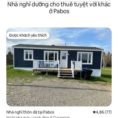
Nhà nghỉ dưỡng cho thuê tuyệt vời khác
ở Pabos
Được khách yêu thích
Được khách yêu thích
Nhà nghỉ thôn dã tại Pabos
Xếp hạng trun
4,86 (77)
Ngôi nhà màu xanh đẹp ở Gaspesie.