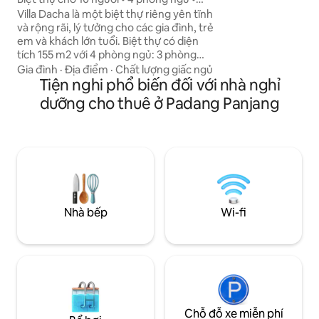
khách đẹp, nhiều 
Hoàn hảo cho các nhóm
Villa Dacha là một biệt thự riêng yên tĩnh
gồm khăn tắm, bình
và rộng rãi, lý tưởng cho các gia đình, trẻ
gương, máy nước n
em và khách lớn tuổi. Biệt thự có diện
chỗ ở thoải mái tại
tích 155 m2 với 4 phòng ngủ: 3 phòng
nó thành ngôi nhà 
ngủ ở tầng trệt và 1 phòng ở tầng trên,
Gia đình
·
Địa điểm
·
Chất lượng giấc ngủ
đặc biệt thoải mái cho những khách thích
Tiện nghi phổ biến đối với nhà nghỉ
đi lại dễ dàng mà không cần cầu thang.
dưỡng cho thuê ở Padang Panjang
Phòng khách rộng rãi, bếp đầy đủ tiện
nghi, 2 nhà vệ sinh, 3 vòi sen và bồn tắm
đảm bảo thời gian lưu trú thoải mái. Tận
hưởng điều hòa, Wifi miễn phí, TV thông
minh với Netflix. Nằm trên một con phố
yên tĩnh. 5 - 7 phút đến trung tâm thành
phố bằng ô tô.
Nhà bếp
Wi-fi
Chỗ đỗ xe miễn phí