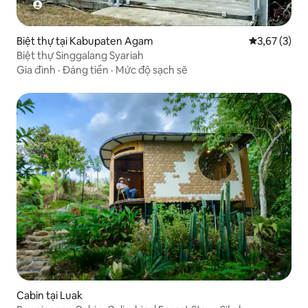
Biệt thự tại Kabupaten Agam
Xếp hạng tru
3,67 (3)
Biệt thự Singgalang Syariah
Gia đình
·
Đáng tiền
·
Mức độ sạch sẽ
Cabin tại Luak