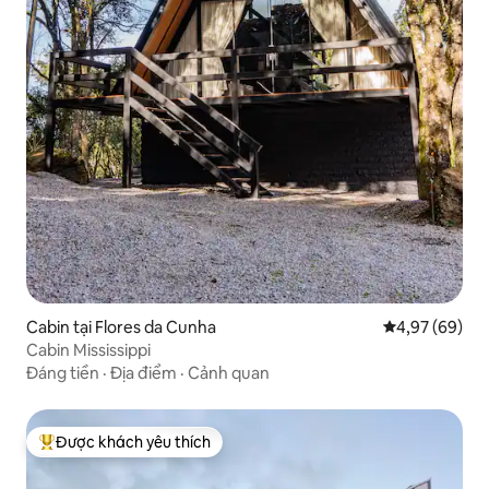
Cabin tại Flores da Cunha
Xếp hạng trun
4,97 (69)
Cabin Mississippi
Đáng tiền
·
Địa điểm
·
Cảnh quan
Được khách yêu thích
Được khách yêu thích nhất