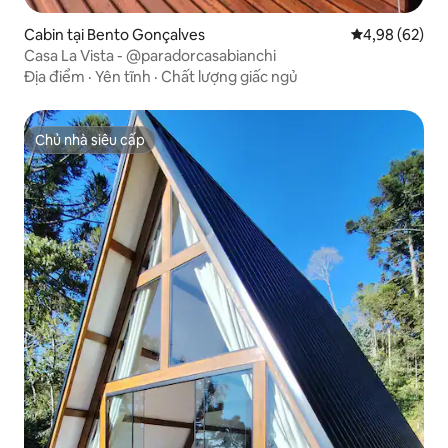
Cabin tại Bento Gonçalves
Xếp hạng trun
4,98 (62)
Casa La Vista - @paradorcasabianchi
Địa điểm
·
Yên tĩnh
·
Chất lượng giấc ngủ
Chủ nhà siêu cấp
Chủ nhà siêu cấp