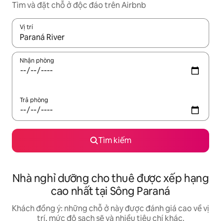
Tìm và đặt chỗ ở độc đáo trên Airbnb
Vị trí
Khi có kết quả, hãy điều hướng bằng phím mũi tên lên và xuốn
Nhận phòng
Trả phòng
Tìm kiếm
Nhà nghỉ dưỡng cho thuê được xếp hạng
cao nhất tại Sông Paraná
Khách đồng ý: những chỗ ở này được đánh giá cao về vị
trí, mức độ sạch sẽ và nhiều tiêu chí khác.