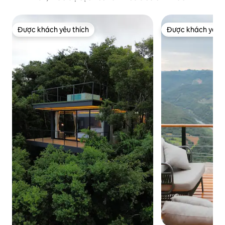
Được khách yêu thích
Được khách yêu t
Được khách yêu thích
Được khách yêu t