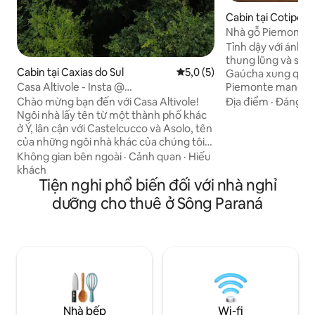
Cabin tại Cotiporã
Nhà gỗ Piemonte t
Gaúcha
Tỉnh dậy với ánh m
thung lũng và sự i
Cabin tại Caxias do Sul
Xếp hạng trung bình 5,0/5, 5
5,0 (5)
Gaúcha xung quanh bạn
Piemonte mang đế
Casa Altivole - Insta @
hoàn toàn riêng t
villa_montegrappa
Địa điểm
·
Đáng ti
Chào mừng bạn đến với Casa Altivole!
hảo để tận hưởng
Ngôi nhà lấy tên từ một thành phố khác
như hiện tượng tu
ở Ý, lân cận với Castelcucco và Asolo, tên
dòng sông trên bầu 
của những ngôi nhà khác của chúng tôi.
quyến rũ mộc mạc 
Ngôi nhà được xây dựng giữa thảm thực
Không gian bên ngoài
·
Cảnh quan
·
Hiếu
mái giữa thiên nh
vật tự nhiên, hoàn toàn hòa mình vào
khách
một giỏ với các s
thiên nhiên! Sự thoải mái và riêng tư với
Tiện nghi phổ biến đối với nhà nghỉ
phương cho một ly c
tầm nhìn tuyệt vời ra núi! Diện tích sử
dưỡng cho thuê ở Sông Paraná
Bento Gonçalves v
dụng là 147 m², nằm trên 2 tầng. Ở tầng
đây là nơi lý tưởn
trên, căn hộ có khu vực giải trí với bể bơi
chất Ý của Serra.
có hệ thống sưởi. Tầng dưới có phòng
ngủ với: giường cỡ king, nhà bếp được
trang bị đầy đủ tiện nghi, bồn tắm ngâm,
vòi sen và phòng xông hơi khô!
Nhà bếp
Wi-fi