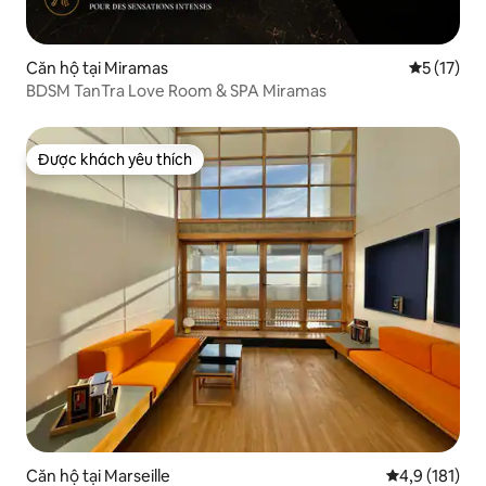
Căn hộ tại Miramas
Xếp hạng t
5 (17)
BDSM TanTra Love Room & SPA Miramas
Được khách yêu thích
Được khách yêu thích
Căn hộ tại Marseille
Xếp hạng trun
4,9 (181)