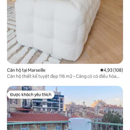
Căn hộ tại Marseille
Xếp hạng trung
4,93 (108)
Căn hộ thiết kế tuyệt đẹp 116 m2 • Cảng cũ có điều hòa
không khí
Được khách yêu thích
Được khách yêu thích