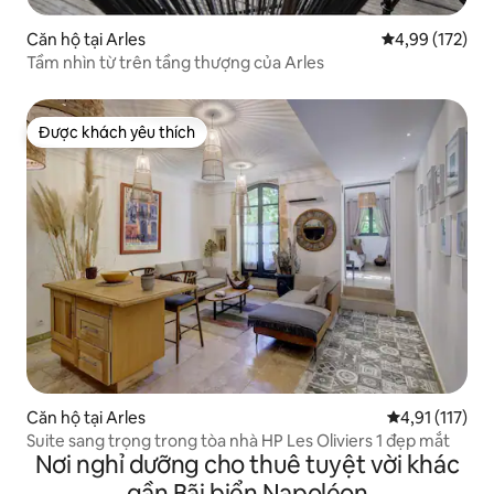
Căn hộ tại Arles
Xếp hạng trung
4,99 (172)
Tầm nhìn từ trên tầng thượng của Arles
Được khách yêu thích
Được khách yêu thích
Căn hộ tại Arles
Xếp hạng trung
4,91 (117)
Suite sang trọng trong tòa nhà HP Les Oliviers 1 đẹp mắt
Nơi nghỉ dưỡng cho thuê tuyệt vời khác
gần Bãi biển Napoléon