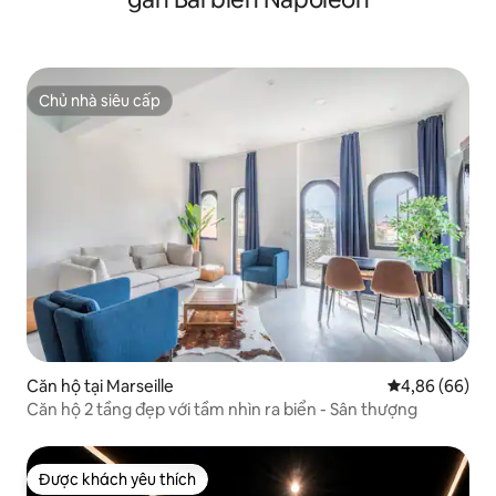
Chủ nhà siêu cấp
Chủ nhà siêu cấp
Căn hộ tại Marseille
Xếp hạng trun
4,86 (66)
Căn hộ 2 tầng đẹp với tầm nhìn ra biển - Sân thượng
Được khách yêu thích
Được khách yêu thích