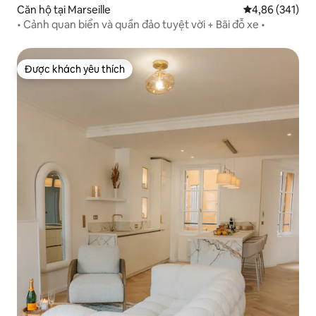
Căn hộ tại Marseille
Xếp hạng trung
4,86 (341)
• Cảnh quan biển và quần đảo tuyệt vời + Bãi đỗ xe •
Được khách yêu thích
Được khách yêu thích