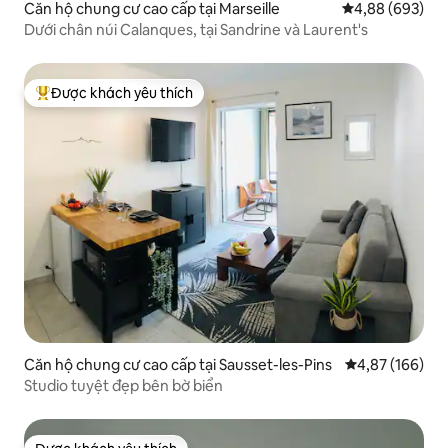
Căn hộ chung cư cao cấp tại Marseille
Xếp hạng trung
4,88 (693)
Dưới chân núi Calanques, tại Sandrine và Laurent's
Được khách yêu thích
Được khách yêu thích nhất
Căn hộ chung cư cao cấp tại Sausset-les-Pins
Xếp hạng trung
4,87 (166)
Studio tuyệt đẹp bên bờ biển