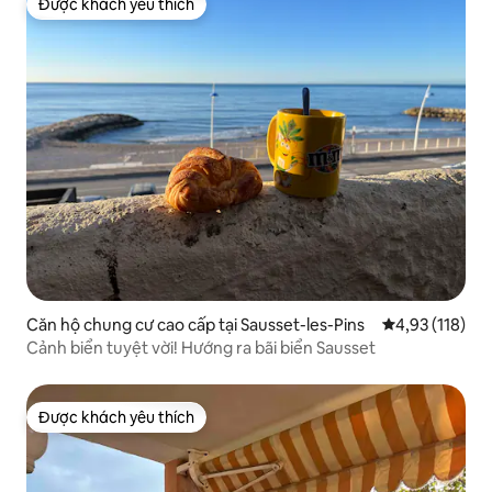
Được khách yêu thích
Được khách yêu thích
Căn hộ chung cư cao cấp tại Sausset-les-Pins
Xếp hạng trung
4,93 (118)
Cảnh biển tuyệt vời! Hướng ra bãi biển Sausset
Được khách yêu thích
Được khách yêu thích