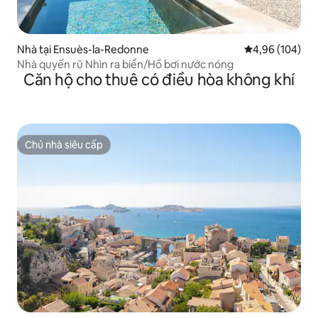
Nhà tại Ensuès-la-Redonne
Xếp hạng trung
4,96 (104)
Nhà quyến rũ Nhìn ra biển/Hồ bơi nước nóng
Căn hộ cho thuê có điều hòa không khí
Chủ nhà siêu cấp
Chủ nhà siêu cấp