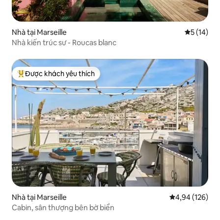
Nhà tại Marseille
Xếp hạng t
5 (14)
Nhà kiến trúc sư - Roucas blanc
Được khách yêu thích
Được khách yêu thích nhất
Nhà tại Marseille
Xếp hạng trung
4,94 (126)
Cabin, sân thượng bên bờ biển