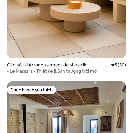
Căn hộ tại Arrondissement de Marseille
Xếp hạng t
5 (30)
• Le Massalia • Thiết kế & Sân thượng trời mở
Được khách yêu thích
Được khách yêu thích