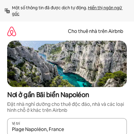
Chuyển
Một số thông tin đã được dịch tự động. 
Hiển thị ngôn ngữ 
đến
gốc
nội
dung
Cho thuê nhà trên Airbnb
Nơi ở gần Bãi biển Napoléon
Đặt nhà nghỉ dưỡng cho thuê độc đáo, nhà và các loại
hình chỗ ở khác trên Airbnb
Vị trí
Khi có kết quả, hãy điều hướng bằng phím mũi tên lên và xuốn