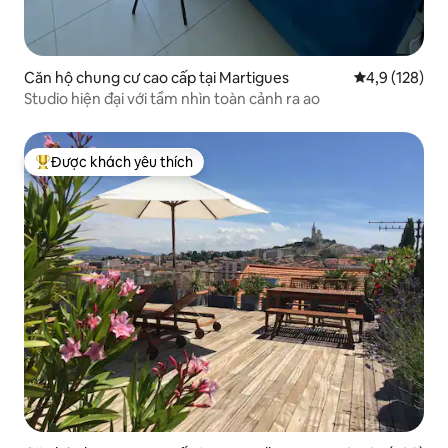
Căn hộ chung cư cao cấp tại Martigues
Xếp hạng trun
4,9 (128)
Studio hiện đại với tầm nhìn toàn cảnh ra ao
Được khách yêu thích
Được khách yêu thích nhất