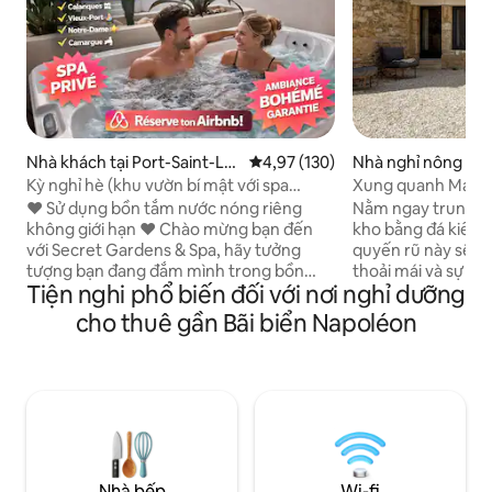
Nhà khách tại Port-Saint-Lo
Xếp hạng trung bình 4,97/5, 130
4,97 (130)
Nhà nghỉ nông trại
uis-du-Rhône
ès
Kỳ nghỉ hè (khu vườn bí mật với spa
Xung quanh Mas -
riêng)
Provence
❤️ Sử dụng bồn tắm nước nóng riêng
Nằm ngay trung tâm
không giới hạn ❤️ Chào mừng bạn đến
kho bằng đá kiểu P
với Secret Gardens & Spa, hãy tưởng
quyến rũ này sẽ q
tượng bạn đang đắm mình trong bồn
thoải mái và sự yê
Tiện nghi phổ biến đối với nơi nghỉ dưỡng
tắm nước nóng riêng, phòng tắm vòi sen
mảnh thiên đường
bằng kính với tầm nhìn ra vườn xương
XUNG QUANH Mas.
cho thuê gần Bãi biển Napoléon
rồng và sân hiên ấm cúng để tận hưởng
trại Foin de Crau 
từng khoảnh khắc dưới bầu trời sao. Một
đồng cỏ trải dài x
nơi được thiết kế để trốn thoát, lãng mạn
mùa, có cừu làm h
và hạnh phúc. Một trải nghiệm độc đáo
giá cao sự yên tĩn
nơi sự thoải mái, thanh lịch và thanh thản
cách gần với các ng
là một. Đặt khoảnh khắc kỳ diệu của bạn!
Maussane, Saint R
(TINH THẦN Bohemian) #phòngnghỉ
Provence, cách 10
#cuốituần #spa #camargue #2026 Số 1
phá THE LODGE cá
Nhà bếp
Wi-fi