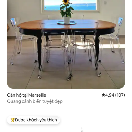
Căn hộ tại Marseille
Xếp hạng trung
4,94 (107)
Quang cảnh biển tuyệt đẹp
Được khách yêu thích
Được khách yêu thích nhất