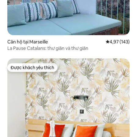
Căn hộ tại Marseille
Xếp hạng trung
4,97 (143)
La Pause Catalans: thư giãn và thư giãn
Được khách yêu thích
Được khách yêu thích