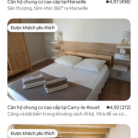
Căn hộ chung cư cao cấp tại Marseille
Xếp hạng trung
4,97 (498)
Sân thượng, tầm nhìn 360° ra Marseille
Được khách yêu thích
Được khách yêu thích
Căn hộ chung cư cao cấp tại Carry-le-Rouet
Xếp hạng trung
4,92 (272)
Cảng và bãi biển trong khoảng cách đi bộ. Nhà để xe có
máy lạnh WI-FI
Được khách yêu thích
Được khách yêu thích