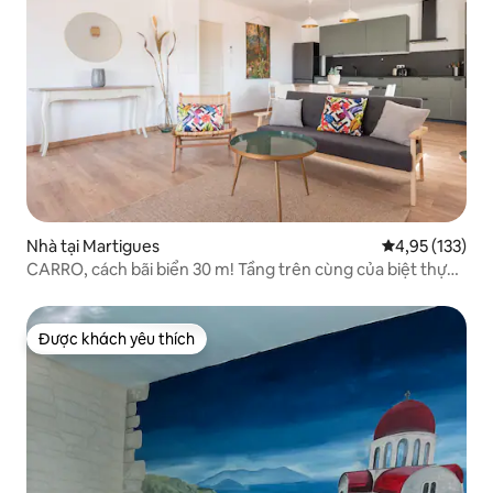
Nhà tại Martigues
Xếp hạng trung
4,95 (133)
CARRO, cách bãi biển 30 m! Tầng trên cùng của biệt thự
có vườn
Được khách yêu thích
Được khách yêu thích