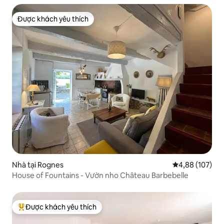
Được khách yêu thích
Được khách yêu thích
Nhà tại Rognes
Xếp hạng trung
4,88 (107)
House of Fountains - Vườn nho Château Barbebelle
Được khách yêu thích
Được khách yêu thích nhất