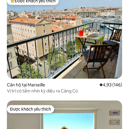
Được khách yêu thích
Được khách yêu thích nhất
Căn hộ tại Marseille
Xếp hạng trung
4,93 (146)
Vị trí có tầm nhìn kỳ diệu ra Cảng Cũ
Được khách yêu thích
Được khách yêu thích