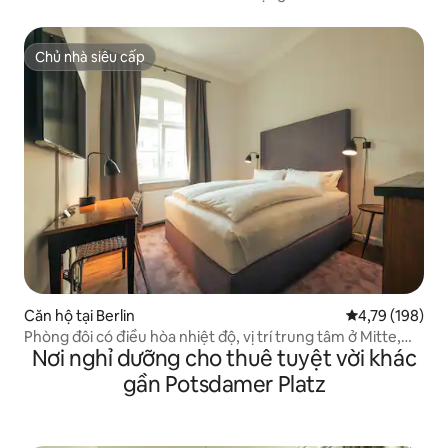
Chủ nhà siêu cấp
Chủ nhà siêu cấp
Căn hộ tại Berlin
Xếp hạng trung
4,79 (198)
Phòng đôi có điều hòa nhiệt độ, vị trí trung tâm ở Mitte,
Nơi nghỉ dưỡng cho thuê tuyệt vời khác
Berlin
gần Potsdamer Platz