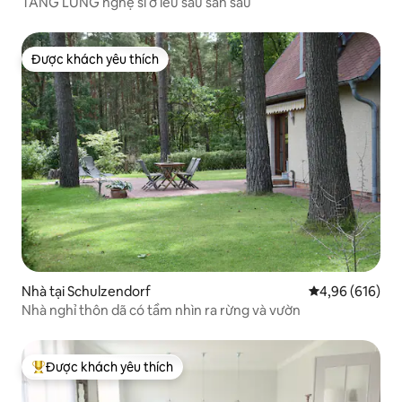
TẦNG LỬNG nghệ sĩ ở lều sau sân sau
Được khách yêu thích
Được khách yêu thích
Nhà tại Schulzendorf
Xếp hạng trung
4,96 (616)
Nhà nghỉ thôn dã có tầm nhìn ra rừng và vườn
Được khách yêu thích
Được khách yêu thích nhất