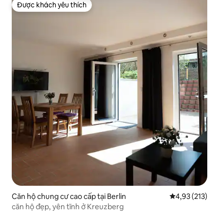
Checkpoint Charlie với mua sắm, ăn
Được khách yêu thích
Được khách yêu thích
uống và cuộc sống về đêm tuyệt vời gần
đó. Có thể dễ dàng tiếp cận phương tiện
giao thông công cộng giúp việc khám
phá trở nên dễ dàng và thuận tiện.
Căn hộ chung cư cao cấp tại Berlin
Xếp hạng trung
4,93 (213)
căn hộ đẹp, yên tĩnh ở Kreuzberg