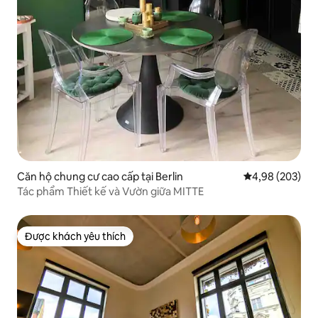
Căn hộ chung cư cao cấp tại Berlin
Xếp hạng trung
4,98 (203)
Tác phẩm Thiết kế và Vườn giữa MITTE
Được khách yêu thích
Được khách yêu thích