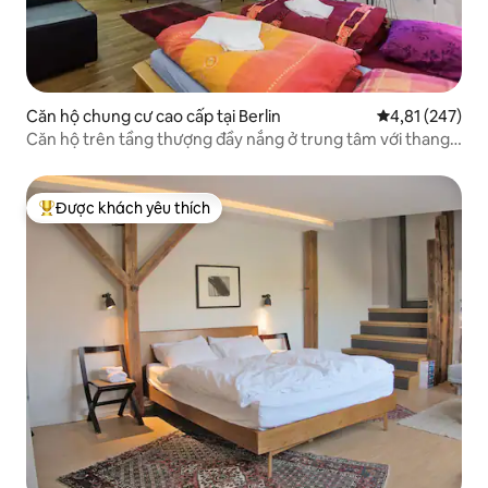
Căn hộ chung cư cao cấp tại Berlin
Xếp hạng trung
4,81 (247)
Căn hộ trên tầng thượng đầy nắng ở trung tâm với thang
máy + điều hòa nhiệt độ
Được khách yêu thích
Được khách yêu thích nhất