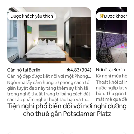
Được khách yêu thích
Được khách yêu
Được khách yêu thích
Được khách yêu t
Nơi ở tại Berlin
Căn hộ tại Berlin
Xếp hạng trung bình 4,83/5, 904
4,83 (904)
Kỳ nghỉ mùa hè tuy
Căn hộ đẹp được kết nối với một Phòng
riêng ở Kreuzberg
trưng bày nghệ thuật
Thoát khỏi cái nắn
Ngôi nhà lấy cảm hứng từ phong cách tối
nước ngập lụt và 
giản tuyệt đẹp này tăng thêm sự tinh tế
bùn. Thư giãn tron
trong nghệ thuật trang trí bằng cách đặt
mát mẻ qua đêm, c
các tác phẩm nghệ thuật táo bạo và thú
Tiện nghi phổ biến đối với nơi nghỉ dưỡng
nóng oi ả của mùa
vị trong tất cả các phòng. Với sàn gỗ
làn nước mát lạnh,
cứng và đồ nội thất đen trắng, mỗi
cho thuê gần Potsdamer Platz
1,80x1,80m riêng của bạn.
không gian đều có nét quyến rũ và cá
riêng tư tuyệt đố
tính thanh lịch. Impressum Aglaja Schott
đón phía sau nhữ
Gütlingstr. 18B 14167 Berlin Không gian
sáng, với ánh sán
của chúng tôi thực sự độc đáo vì nó