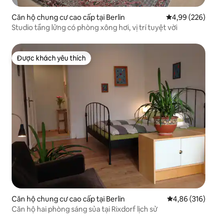
Căn hộ chung cư cao cấp tại Berlin
Xếp hạng trung
4,99 (226)
Studio tầng lửng có phòng xông hơi, vị trí tuyệt vời
Được khách yêu thích
Được khách yêu thích
Căn hộ chung cư cao cấp tại Berlin
Xếp hạng trung
4,86 (316)
Căn hộ hai phòng sáng sủa tại Rixdorf lịch sử