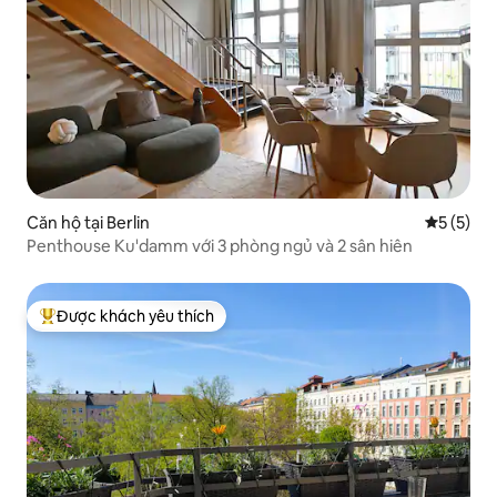
Căn hộ tại Berlin
Xếp hạng 
5 (5)
Penthouse Ku'damm với 3 phòng ngủ và 2 sân hiên
Được khách yêu thích
Được khách yêu thích nhất