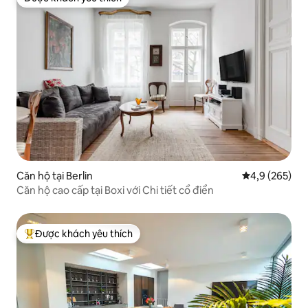
Được khách yêu thích
Căn hộ tại Berlin
Xếp hạng trun
4,9 (265)
Căn hộ cao cấp tại Boxi với Chi tiết cổ điển
Được khách yêu thích
Được khách yêu thích nhất