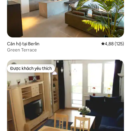
Căn hộ tại Berlin
Xếp hạng trung
4,88 (125)
Green Terrace
Được khách yêu thích
Được khách yêu thích