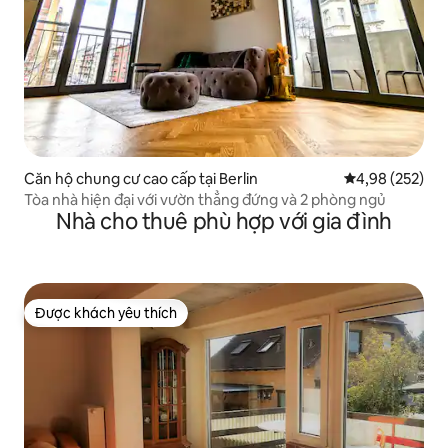
Căn hộ chung cư cao cấp tại Berlin
Xếp hạng trung
4,98 (252)
Tòa nhà hiện đại với vườn thẳng đứng và 2 phòng ngủ
Nhà cho thuê phù hợp với gia đình
Được khách yêu thích
Được khách yêu thích