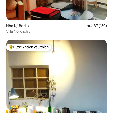
Nhà tại Berlin
Xếp hạng trung
4,87 (159)
Villa Nordlicht
Được khách yêu thích
Được khách yêu thích nhất