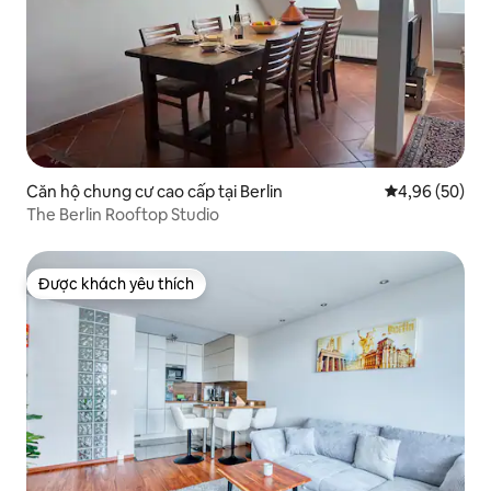
Căn hộ chung cư cao cấp tại Berlin
Xếp hạng trun
4,96 (50)
The Berlin Rooftop Studio
Được khách yêu thích
Được khách yêu thích