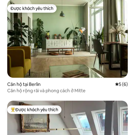
Được khách yêu thích
Được khách yêu thích
Căn hộ tại Berlin
Xếp hạng 
5 (6)
Căn hộ rộng rãi và phong cách ở Mitte
Được khách yêu thích
Được khách yêu thích nhất