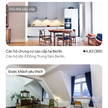
Chủ nhà siêu cấp
Chủ nhà siêu cấp
Căn hộ chung cư cao cấp tại Berlin
Xếp hạng trung
4,83 (359)
Căn hộ lớn ở Đông Trung tâm Berlin.
Được khách yêu thích
Được khách yêu thích