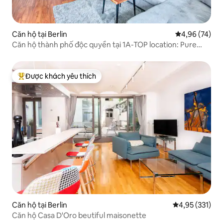
Căn hộ tại Berlin
Xếp hạng trun
4,96 (74)
Căn hộ thành phố độc quyền tại 1A-TOP location: Pure
Berlin-Mitte
Được khách yêu thích
Được khách yêu thích nhất
Căn hộ tại Berlin
Xếp hạng trung
4,95 (331)
Căn hộ Casa D'Oro beutiful maisonette