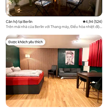
Căn hộ tại Berlin
Xếp hạng trung
4,94 (524)
Trên mái nhà của Berlin với Thang máy, Điều hòa nhiệt độ,
Netflix
Được khách yêu thích
Được khách yêu thích