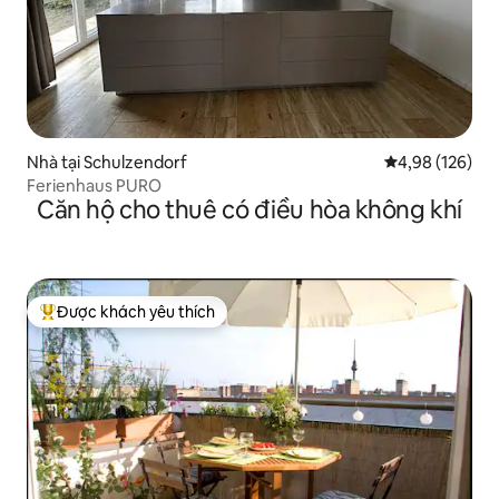
Nhà tại Schulzendorf
Xếp hạng trung
4,98 (126)
Ferienhaus PURO
Căn hộ cho thuê có điều hòa không khí
Được khách yêu thích
Được khách yêu thích nhất