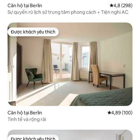
Căn hộ tại Berlin
Xếp hạng trun
4,8 (298)
Sự quyến rũ lịch sử trung tâm phong cách + Tiện nghi AC
Được khách yêu thích
Được khách yêu thích
Căn hộ tại Berlin
Xếp hạng trung
4,89 (100)
Tinh tế và rộng rãi
Được khách yêu thích