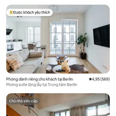
Được khách yêu thích
Được khách yêu thích nhất
Phòng dành riêng cho khách tại Berlin
Xếp hạng trung
4,95 (569)
Phòng suite lộng lẫy tại Trung tâm Berlin
Chủ nhà siêu cấp
Chủ nhà siêu cấp