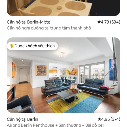
Căn hộ tại Berlin-Mitte
Xếp hạng trung
4,79 (594)
Căn hộ nghỉ dưỡng tại trung tâm thành phố
Được khách yêu thích
Được khách yêu thích nhất
Căn hộ tại Berlin
Xếp hạng trung
4,95 (374)
Airbnb Berlin Penthouse + Sân thượng + Bãi đỗ xe!