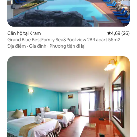
Căn hộ tại Kram
Xếp hạng trun
4,69 (26)
Grand Blue BestFamily Sea&Pool view 2BR apart 56m2
Địa điểm
·
Gia đình
·
Phương tiện đi lại