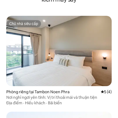
Chủ nhà siêu cấp
Chủ nhà siêu cấp
Phòng riêng tại Tambon Noen Phra
Xếp hạng 
5 (4)
Nơi nghỉ ngơi yên tĩnh: Vị trí thoải mái và thuận tiện
Địa điểm
·
Hiếu khách
·
Bãi biển