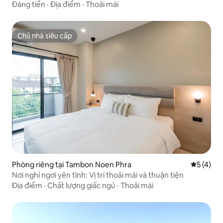
Đáng tiền
·
Địa điểm
·
Thoải mái
Chủ nhà siêu cấp
Chủ nhà siêu cấp
Phòng riêng tại Tambon Noen Phra
Xếp hạng 
5 (4)
Nơi nghỉ ngơi yên tĩnh: Vị trí thoải mái và thuận tiện
Địa điểm
·
Chất lượng giấc ngủ
·
Thoải mái