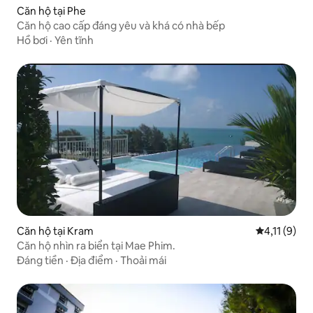
Căn hộ tại Phe
Căn hộ cao cấp đáng yêu và khá có nhà bếp
Hồ bơi
·
Yên tĩnh
Căn hộ tại Kram
Xếp hạng tru
4,11 (9)
Căn hộ nhìn ra biển tại Mae Phim.
Đáng tiền
·
Địa điểm
·
Thoải mái