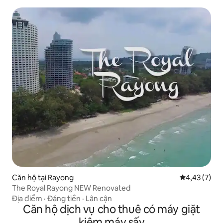
Căn hộ tại Rayong
Xếp hạng tru
4,43 (7)
The Royal Rayong NEW Renovated
Địa điểm
·
Đáng tiền
·
Lân cận
Căn hộ dịch vụ cho thuê có máy giặt
kiêm máy sấy