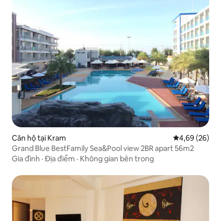
Căn hộ tại Kram
Xếp hạng trun
4,69 (26)
Grand Blue BestFamily Sea&Pool view 2BR apart 56m2
Gia đình
·
Địa điểm
·
Không gian bên trong