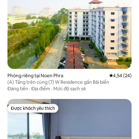
Phòng riêng tại Noen Phra
Xếp hạng trun
4,54 (24)
(A) Tầng trên cùng (7) W Residence gần Bãi biển
Đáng tiền
·
Địa điểm
·
Mức độ sạch sẽ
Được khách yêu thích
Được khách yêu thích