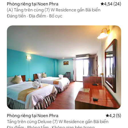
Phòng riêng tại Noen Phra
Xếp hạng trun
4,54 (24)
(A) Tầng trên cùng (7) W Residence gần Bãi biển
Đáng tiền
·
Địa điểm
·
Bố cục
Phòng riêng tại Noen Phra
Xếp hạng tr
4,2 (5)
Tầng trên cùng Deluxe (7) W Residence gần Bãi biển
Địa điểm
·
Phòng tắm
·
Không gian bên trong