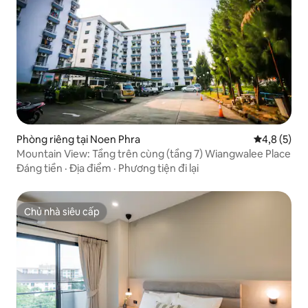
Phòng riêng tại Noen Phra
Xếp hạng tr
4,8 (5)
Mountain View: Tầng trên cùng (tầng 7) Wiangwalee Place
Đáng tiền
·
Địa điểm
·
Phương tiện đi lại
Chủ nhà siêu cấp
Chủ nhà siêu cấp