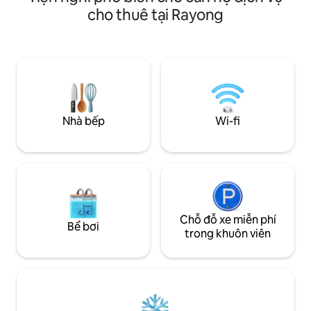
giường cỡ king thoả
tuyệt đẹp của biển hàng ngày trong một
cho thuê tại Rayong
mềm mại và bầu khôn
sân thượng rộng rãi. Căn hộ có hai phòng
dù bạn đang muốn
ngủ. Ý tưởng cho những kỳ nghỉ tuyệt
gian thoải mái củ
vời! Ngoài ra còn có máy giặt, lý tưởng
phá khung cảnh th
cho thời gian lưu trú dài. Bãi biển riêng và
nghỉ dưỡng thư gi
hồ bơi ở ngay trước cửa nhà bạn. Các nhà
cần. Đặt chỗ ở ng
hàng hải sản, quán bar và 7-11 tuyệt vời
cách đó 10 phút đi bộ.
Nhà bếp
Wi-fi
Chỗ đỗ xe miễn phí
Bể bơi
trong khuôn viên