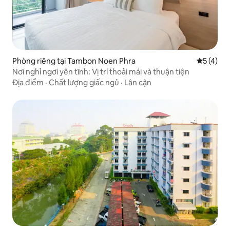
Phòng riêng tại Tambon Noen Phra
Xếp hạng 
5 (4)
Nơi nghỉ ngơi yên tĩnh: Vị trí thoải mái và thuận tiện
Địa điểm
·
Chất lượng giấc ngủ
·
Lân cận