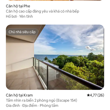
Căn hộ tại Phe
Căn hộ cao cấp đáng yêu và khá có nhà bếp
Hồ bơi
·
Yên tĩnh
Chủ nhà siêu cấp
Chủ nhà siêu cấp
Căn hộ tại Kram
Xếp hạng trun
4,77 (26)
Tầm nhìn ra biển 2 phòng ngủ (Escape 154)
Gia đình
·
Địa điểm
·
Phòng tắm