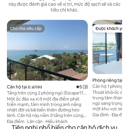
này được đánh giá cao về vị trí, mức độ sạch sẽ và các
tiêu chí khác.
Chủ nhà siêu cấp
Được khách yêu t
Chủ nhà siêu cấp
Được khách yêu t
Phòng riêng tại R
Căn hộ 1 phòng ngủ 
Căn hộ tại อ.แกลง
Xếp hạng trung bình 5/5, 3
5 (3)
địa
Thoát khỏi ốc đảo
Tầng trên cùng 2 phòng ngủ (Escape176)
trung tâm thành p
tầm nhìn tuyệt vời ra biển
Một ốc đảo xa xỉ ở một địa điểm phát
ngủ sang trọng này. Bước vào bên t
triển mạnh, tắm mình trong ánh nắng
một khu vực sinh h
nhiệt đới và bãi biển thiên đường hẻo
dẫn, được trang tr
Gia đình
·
Địa điể
lánh. Căn hộ này nằm ở tầng trên cùng
nhàng và đồ nội th
của Escape Beach Front Condo, nơi bạn
Địa điểm
·
Lân cận
·
Hiếu khách
bếp bố trí mở. Phòng ngủ yên tĩnh có
có thể tận hưởng khung cảnh hoàng hôn
Tiện nghi phổ biến cho căn hộ dịch vụ