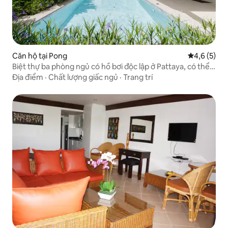
Căn hộ tại Pong
Xếp hạng tr
4,6 (5)
Biệt thự ba phòng ngủ có hồ bơi độc lập ở Pattaya, có thể ở
6 người
Địa điểm
·
Chất lượng giấc ngủ
·
Trang trí