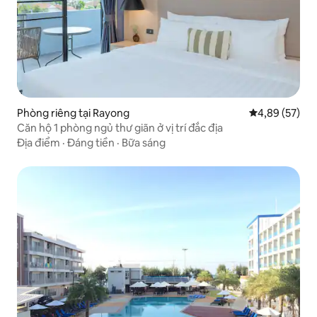
Phòng riêng tại Rayong
Xếp hạng trun
4,89 (57)
Căn hộ 1 phòng ngủ thư giãn ở vị trí đắc địa
Địa điểm
·
Đáng tiền
·
Bữa sáng